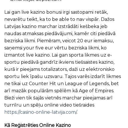
Lai gan live kazino bonusi irgi sastopami retāk,
nevarētu teikt, ka to be able to nav vispār. Dažos
Latvijas kazino marchar izstrādāti kešbeka jeb
naudas atmaksas piedāvājumi, kamēr citi piedāvā
bezriska likmi. Piemēram, veicot 20 eur iemaksu,
saņemsi your five eur vērtu bezriska likmi, ko
izmantot live kazino. Lai gan sporta likmes uz e-
sportu piedāvā gandrīz ikviens tiešsaistes kazino,
kurā ir pieejams totalizators, daži uz elektronisko
sportu liek īpašu uzsvaru. Tajos varēs izdarīt likmes
ne tikai uz Counter Hit un League of Legends, bet
arī mazāk populārām spēlēm kā Age of Empires.
Bieži vien tik šajās vietnēs marchar pieejamas arī
turnīru un spēļu online video tiešraides
https://casino-online-latvija.com/
.
Kā Reģistrēties Online Kazino