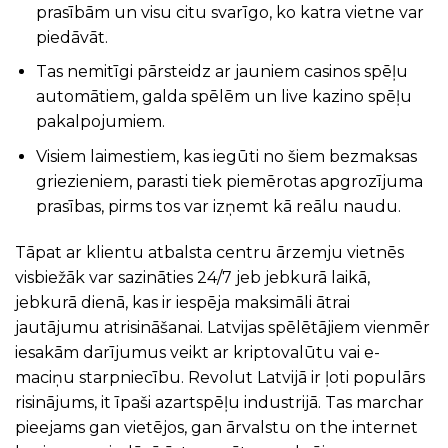
prasībām un visu citu svarīgo, ko katra vietne var
piedāvāt.
Tas nemitīgi pārsteidz ar jauniem casinos spēļu
automātiem, galda spēlēm un live kazino spēļu
pakalpojumiem.
Visiem laimestiem, kas iegūti no šiem bezmaksas
griezieniem, parasti tiek piemērotas apgrozījuma
prasības, pirms tos var izņemt kā reālu naudu.
Tāpat ar klientu atbalsta centru ārzemju vietnēs
visbiežāk var sazināties 24/7 jeb jebkurā laikā,
jebkurā dienā, kas ir iespēja maksimāli ātrai
jautājumu atrisināšanai. Latvijas spēlētājiem vienmēr
iesakām darījumus veikt ar kriptovalūtu vai e-
maciņu starpniecību. Revolut Latvijā ir ļoti populārs
risinājums, it īpaši azartspēļu industrijā. Tas marchar
pieejams gan vietējos, gan ārvalstu on the internet