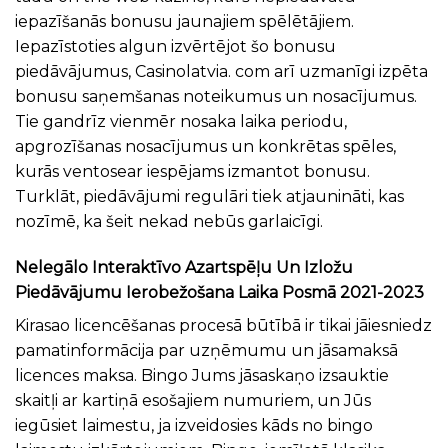
iepazīšanās bonusu jaunajiem spēlētājiem.
Iepazīstoties algun izvērtējot šo bonusu
piedāvājumus, Casinolatvia. com arī uzmanīgi izpēta
bonusu saņemšanas noteikumus un nosacījumus.
Tie gandrīz vienmēr nosaka laika periodu,
apgrozīšanas nosacījumus un konkrētas spēles,
kurās ventosear iespējams izmantot bonusu.
Turklāt, piedāvājumi regulāri tiek atjaunināti, kas
nozīmē, ka šeit nekad nebūs garlaicīgi.
Nelegālo Interaktīvo Azartspēļu Un Izložu
Piedāvājumu Ierobežošana Laika Posmā 2021-2023
Kirasao licencēšanas procesā būtībā ir tikai jāiesniedz
pamatinformācija par uzņēmumu un jāsamaksā
licences maksa. Bingo Jums jāsaskaņo izsauktie
skaitļi ar kartiņā esošajiem numuriem, un Jūs
iegūsiet laimestu, ja izveidosies kāds no bingo