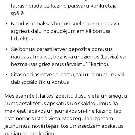
fatras norāda uz kazino pārsvaru konkrētajā
spēlē.
Naudas atmaksas bonusi spēlētājiem piedāvā
atgriezt daļu no zaudējumiem kā bonusa
līdzekļus.
Šie bonusi parasti ietver depozīta bonusus,
naudas atmaksu, bezriska griezienus (Latvijā) vai
bezmaksas griezienus (ārvalstu” “kazino).
Citas opcijas ietver e-pastu, tālruņa numuru vai
dab sociālo tīklu kontus.
Mēs esam šeit, lai tos izpētītu Jūsu vietā un sniegtu
Jums detalizētus apskatus un skaidrojumus. Ja
meklējat labākos un jaunākos on-line kazino, tad
esat nonācis īstajā vietā. Mēs regulāri izpētam
jaunumus, novērtējam tos un sniedzam apskatus
par jaunajiem kazino.