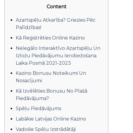
Content
Azartspēļu Atkarība? Griezies Pēc
Palīdzības!
Kā Reģistrēties Online Kazino
Nelegālo Interaktīvo Azartspēļu Un
Izložu Piedāvājumu Ierobežošana
Laika Posmā 2021-2023
Kazino Bonusu Noteikumi Un
Nosacījumi
Kā Izvēlēties Bonusu No Plašā
Piedāvājuma?
Spēļu Piedāvājums
Labākie Latvijas Online Kazino
Vadošie Spēļu Izstrādātāji