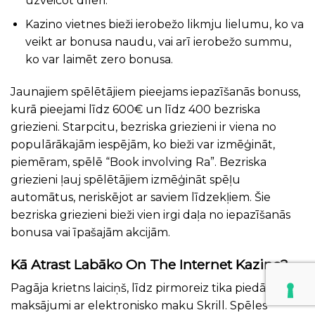
uzveicot dīleri.
Kazino vietnes bieži ierobežo likmju lielumu, ko va
veikt ar bonusa naudu, vai arī ierobežo summu,
ko var laimēt zero bonusa.
Jaunajiem spēlētājiem pieejams iepazīšanās bonuss,
kurā pieejami līdz 600€ un līdz 400 bezriska
griezieni. Starpcitu, bezriska griezieni ir viena no
populārākajām iespējām, ko bieži var izmēģināt,
piemēram, spēlē “Book involving Ra”. Bezriska
griezieni ļauj spēlētājiem izmēģināt spēļu
automātus, neriskējot ar saviem līdzekļiem. Šie
bezriska griezieni bieži vien irgi daļa no iepazīšanās
bonusa vai īpašajām akcijām.
Kā Atrast Labāko On The Internet Kazino?
Pagāja krietns laiciņš, līdz pirmoreiz tika piedāvāti
maksājumi ar elektronisko maku Skrill. Spēles