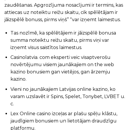
zaudēšanas. Apgrozījuma nosacījumi ir termins, kas
attiecas uz noteiktu reižu skaitu, cik spēlētājam ir
jāizspēlē bonuss, pirms viņš” “var izņemt laimestus.
Tas nozīmē, ka spēlētājiem ir jāizspēlē bonusa
summa noteiktu reižu skaitu, pirms viņi var
izņemt visus saistītos laimestus.
Casinolatvia. com eksperti veic visaptverošu
novērtējumu visiem jaunākajiem on the web
kazino bonusiem gan vietējos, gan ārzemju
kazino.
Vieni no jaunākajiem Latvijas online kazino, ko
varam uzslavēt ir Spins, Spelet, Tonybet, LVBET u.
c.
Lex Online casino izceļas ar plašu spēļu klāstu,
jaudīgiem bonusiem un lietotājam draudzīgu
platformu.