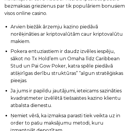
bezmaksas griezienus par tik populāriem bonusiem
visos online casino.
Arvien biežāk ārzemju kazino piedāvā
norēķināties ar kriptovalūtām caur kriptovalūtu
makiem.
Pokera entuziastiem ir daudz izvēles iespēju,
sākot no Tx Hold’em un Omaha līdz Caribbean
Stud un Pai Gow Poker, katra spēle piedāvā
atšķirīgas derību struktūras” “algun stratēģiskas
pieejas.
Ja jums ir papildu jautājumi, ieteicams sazināties
kvadratmeter izvēlētā tiešsaistes kazino klientu
atbalsta dienestu.
Ņemiet vērā, ka izmaksa parasti tiek veikta uz in
order to pašu maksājumu metodi, kuru
izmantojāt depozītam.