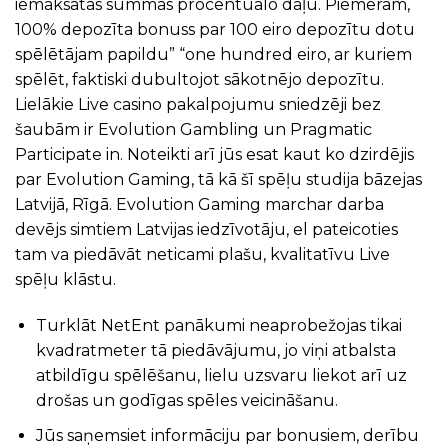
iemaksātās summas procentuālo daļu. Piemēram,
100% depozīta bonuss par 100 eiro depozītu dotu
spēlētājam papildu” “one hundred eiro, ar kuriem
spēlēt, faktiski dubultojot sākotnējo depozītu.
Lielākie Live casino pakalpojumu sniedzēji bez
šaubām ir Evolution Gambling un Pragmatic
Participate in. Noteikti arī jūs esat kaut ko dzirdējis
par Evolution Gaming, tā kā šī spēļu studija bāzejas
Latvijā, Rīgā. Evolution Gaming marchar darba
devējs simtiem Latvijas iedzīvotāju, el pateicoties
tam va piedāvāt neticami plašu, kvalitatīvu Live
spēļu klāstu.
Turklāt NetEnt panākumi neaprobežojas tikai
kvadratmeter tā piedāvājumu, jo viņi atbalsta
atbildīgu spēlēšanu, lielu uzsvaru liekot arī uz
drošas un godīgas spēles veicināšanu.
Jūs saņemsiet informāciju par bonusiem, derību