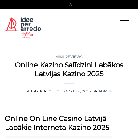
Salta
ITA
ai
contenuti
MINI-REVIEWS
Online Kazino Salīdzini Labākos
Latvijas Kazino 2025
PUBBLICATO IL
OTTOBRE 12, 2025
DA
ADMIN
Online On Line Casino Latvijā
Labākie Interneta Kazino 2025