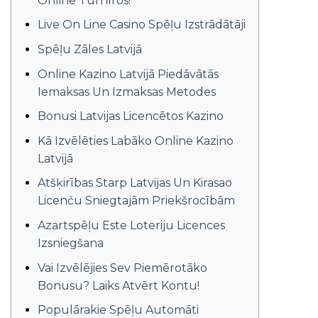
Online Turnīros!
Live On Line Casino Spēļu Izstrādātāji
Spēļu Zāles Latvijā
Online Kazino Latvijā Piedāvātās
Iemaksas Un Izmaksas Metodes
Bonusi Latvijas Licencētos Kazino
Kā Izvēlēties Labāko Online Kazino
Latvijā
Atšķirības Starp Latvijas Un Kirasao
Licenču Sniegtajām Priekšrocībām
Azartspēļu Este Loteriju Licences
Izsniegšana
Vai Izvēlējies Sev Piemērotāko
Bonusu? Laiks Atvērt Kontu!
Populārakie Spēļu Automāti