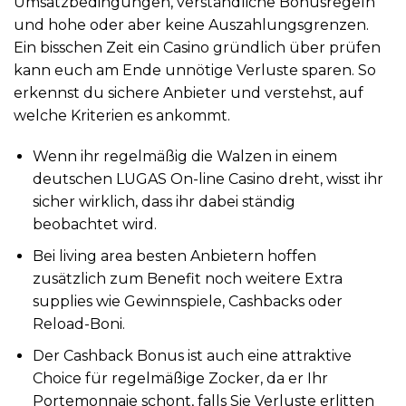
Umsatzbedingungen, verständliche Bonusregeln
und hohe oder aber keine Auszahlungsgrenzen.
Ein bisschen Zeit ein Casino gründlich über prüfen
kann euch am Ende unnötige Verluste sparen. So
erkennst du sichere Anbieter und verstehst, auf
welche Kriterien es ankommt.
Wenn ihr regelmäßig die Walzen in einem
deutschen LUGAS On-line Casino dreht, wisst ihr
sicher wirklich, dass ihr dabei ständig
beobachtet wird.
Bei living area besten Anbietern hoffen
zusätzlich zum Benefit noch weitere Extra
supplies wie Gewinnspiele, Cashbacks oder
Reload-Boni.
Der Cashback Bonus ist auch eine attraktive
Choice für regelmäßige Zocker, da er Ihr
Portemonnaie schont, falls Sie Verluste erlitten