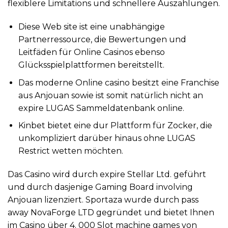
flexiblere Limitations und schnellere Auszahlungen.
Diese Web site ist eine unabhängige
Partnerressource, die Bewertungen und
Leitfäden für Online Casinos ebenso
Glücksspielplattformen bereitstellt.
Das moderne Online casino besitzt eine Franchise
aus Anjouan sowie ist somit natürlich nicht an
expire LUGAS Sammeldatenbank online.
Kinbet bietet eine dur Plattform für Zocker, die
unkompliziert darüber hinaus ohne LUGAS
Restrict wetten möchten.
Das Casino wird durch expire Stellar Ltd. geführt
und durch dasjenige Gaming Board involving
Anjouan lizenziert. Sportaza wurde durch pass
away NovaForge LTD gegründet und bietet Ihnen
im Casino über 4. 000 Slot machine games von