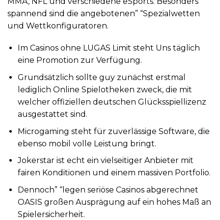
MMA, NFL und verschiedene eSports. Besonders
spannend sind die angebotenen” “Spezialwetten
und Wettkonfiguratoren.
Im Casinos ohne LUGAS Limit steht Uns täglich
eine Promotion zur Verfügung.
Grundsätzlich sollte guy zunächst erstmal
lediglich Online Spielotheken zweck, die mit
welcher offiziellen deutschen Glücksspiellizenz
ausgestattet sind.
Microgaming steht für zuverlässige Software, die
ebenso mobil volle Leistung bringt.
Jokerstar ist echt ein vielseitiger Anbieter mit
fairen Konditionen und einem massiven Portfolio.
Dennoch” “legen seriöse Casinos abgerechnet
OASIS großen Ausprägung auf ein hohes Maß an
Spielersicherheit.