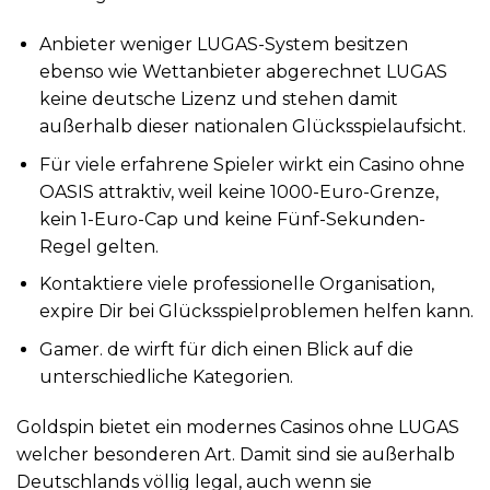
Anbieter weniger LUGAS-System besitzen
ebenso wie Wettanbieter abgerechnet LUGAS
keine deutsche Lizenz und stehen damit
außerhalb dieser nationalen Glücksspielaufsicht.
Für viele erfahrene Spieler wirkt ein Casino ohne
OASIS attraktiv, weil keine 1000-Euro-Grenze,
kein 1-Euro-Cap und keine Fünf-Sekunden-
Regel gelten.
Kontaktiere viele professionelle Organisation,
expire Dir bei Glücksspielproblemen helfen kann.
Gamer. de wirft für dich einen Blick auf die
unterschiedliche Kategorien.
Goldspin bietet ein modernes Casinos ohne LUGAS
welcher besonderen Art. Damit sind sie außerhalb
Deutschlands völlig legal, auch wenn sie