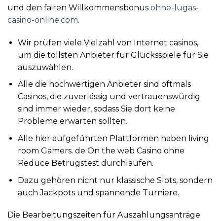
und den fairen Willkommensbonus
ohne-lugas-
casino-online.com
.
Wir prüfen viele Vielzahl von Internet casinos,
um die tollsten Anbieter für Glücksspiele für Sie
auszuwählen.
Alle die hochwertigen Anbieter sind oftmals
Casinos, die zuverlässig und vertrauenswürdig
sind immer wieder, sodass Sie dort keine
Probleme erwarten sollten.
Alle hier aufgeführten Plattformen haben living
room Gamers. de On the web Casino ohne
Reduce Betrugstest durchlaufen.
Dazu gehören nicht nur klassische Slots, sondern
auch Jackpots und spannende Turniere.
Die Bearbeitungszeiten für Auszahlungsanträge