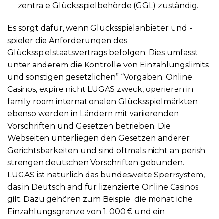
zentrale Glücksspielbehörde (GGL) zuständig.
Es sorgt dafür, wenn Glücksspielanbieter und -
spieler die Anforderungen des
Glücksspielstaatsvertrags befolgen. Dies umfasst
unter anderem die Kontrolle von Einzahlungslimits
und sonstigen gesetzlichen” “Vorgaben. Online
Casinos, expire nicht LUGAS zweck, operieren in
family room internationalen Glücksspielmärkten
ebenso werden in Ländern mit variierenden
Vorschriften und Gesetzen betrieben. Die
Webseiten unterliegen den Gesetzen anderer
Gerichtsbarkeiten und sind oftmals nicht an perish
strengen deutschen Vorschriften gebunden.
LUGAS ist natürlich das bundesweite Sperrsystem,
das in Deutschland für lizenzierte Online Casinos
gilt. Dazu gehören zum Beispiel die monatliche
Einzahlungsgrenze von 1. 000 € und ein