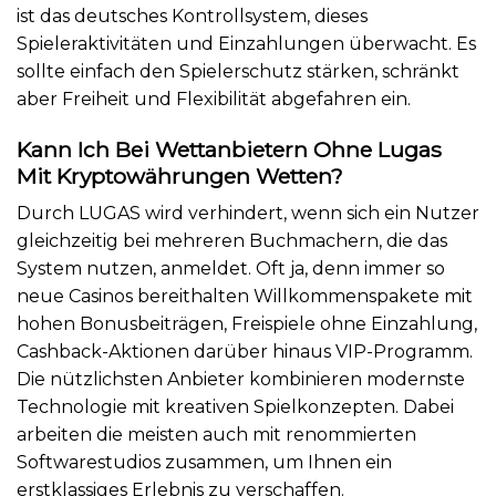
ist das deutsches Kontrollsystem, dieses
Spieleraktivitäten und Einzahlungen überwacht. Es
sollte einfach den Spielerschutz stärken, schränkt
aber Freiheit und Flexibilität abgefahren ein.
Kann Ich Bei Wettanbietern Ohne Lugas
Mit Kryptowährungen Wetten?
Durch LUGAS wird verhindert, wenn sich ein Nutzer
gleichzeitig bei mehreren Buchmachern, die das
System nutzen, anmeldet. Oft ja, denn immer so
neue Casinos bereithalten Willkommenspakete mit
hohen Bonusbeiträgen, Freispiele ohne Einzahlung,
Cashback-Aktionen darüber hinaus VIP-Programm.
Die nützlichsten Anbieter kombinieren modernste
Technologie mit kreativen Spielkonzepten. Dabei
arbeiten die meisten auch mit renommierten
Softwarestudios zusammen, um Ihnen ein
erstklassiges Erlebnis zu verschaffen.