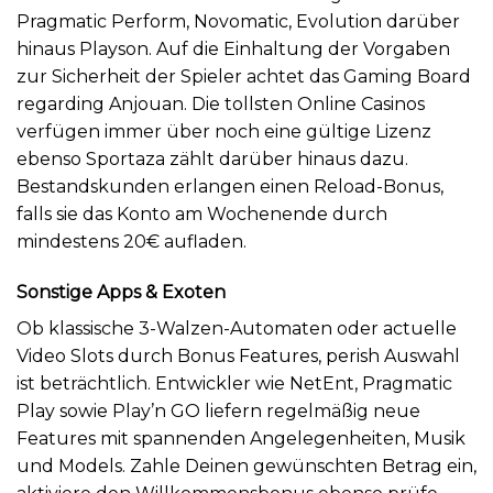
Pragmatic Perform, Novomatic, Evolution darüber
hinaus Playson. Auf die Einhaltung der Vorgaben
zur Sicherheit der Spieler achtet das Gaming Board
regarding Anjouan. Die tollsten Online Casinos
verfügen immer über noch eine gültige Lizenz
ebenso Sportaza zählt darüber hinaus dazu.
Bestandskunden erlangen einen Reload-Bonus,
falls sie das Konto am Wochenende durch
mindestens 20€ aufladen.
Sonstige Apps & Exoten
Ob klassische 3-Walzen-Automaten oder actuelle
Video Slots durch Bonus Features, perish Auswahl
ist beträchtlich. Entwickler wie NetEnt, Pragmatic
Play sowie Play’n GO liefern regelmäßig neue
Features mit spannenden Angelegenheiten, Musik
und Models. Zahle Deinen gewünschten Betrag ein,