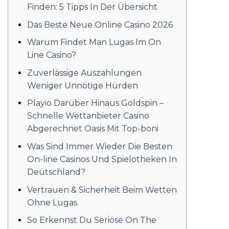
Finden: 5 Tipps In Der Übersicht
Das Beste Neue Online Casino 2026
Warum Findet Man Lugas Im On
Line Casino?
Zuverlässige Auszahlungen
Weniger Unnötige Hürden
Playio Darüber Hinaus Goldspin –
Schnelle Wettanbieter Casino
Abgerechnet Oasis Mit Top-boni
Was Sind Immer Wieder Die Besten
On-line Casinos Und Spielotheken In
Deutschland?
Vertrauen & Sicherheit Beim Wetten
Ohne Lugas
So Erkennst Du Seriöse On The