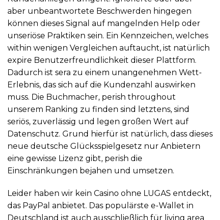
aber unbeantwortete Beschwerden hingegen
können dieses Signal auf mangelnden Help oder
unseriöse Praktiken sein. Ein Kennzeichen, welches
within wenigen Vergleichen auftaucht, ist natürlich
expire Benutzerfreundlichkeit dieser Plattform.
Dadurch ist sera zu einem unangenehmen Wett-
Erlebnis, das sich auf die Kundenzahl auswirken
muss. Die Buchmacher, perish throughout
unserem Ranking zu finden sind letztens, sind
seriös, zuverlässig und legen großen Wert auf
Datenschutz. Grund hierfür ist natürlich, dass dieses
neue deutsche Glücksspielgesetz nur Anbietern
eine gewisse Lizenz gibt, perish die
Einschränkungen bejahen und umsetzen.
Leider haben wir kein Casino ohne LUGAS entdeckt,
das PayPal anbietet. Das populärste e-Wallet in
Deutschland ist auch ausschließlich für living area