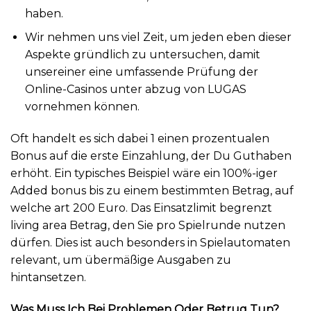
haben.
Wir nehmen uns viel Zeit, um jeden eben dieser
Aspekte gründlich zu untersuchen, damit
unsereiner eine umfassende Prüfung der
Online-Casinos unter abzug von LUGAS
vornehmen können.
Oft handelt es sich dabei 1 einen prozentualen
Bonus auf die erste Einzahlung, der Du Guthaben
erhöht. Ein typisches Beispiel wäre ein 100%-iger
Added bonus bis zu einem bestimmten Betrag, auf
welche art 200 Euro. Das Einsatzlimit begrenzt
living area Betrag, den Sie pro Spielrunde nutzen
dürfen. Dies ist auch besonders in Spielautomaten
relevant, um übermäßige Ausgaben zu
hintansetzen.
Was Muss Ich Bei Problemen Oder Betrug Tun?