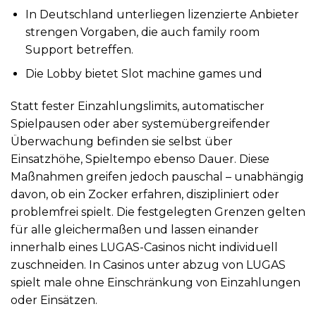
In Deutschland unterliegen lizenzierte Anbieter
strengen Vorgaben, die auch family room
Support betreffen.
Die Lobby bietet Slot machine games und
Statt fester Einzahlungslimits, automatischer
Spielpausen oder aber systemübergreifender
Überwachung befinden sie selbst über
Einsatzhöhe, Spieltempo ebenso Dauer. Diese
Maßnahmen greifen jedoch pauschal – unabhängig
davon, ob ein Zocker erfahren, diszipliniert oder
problemfrei spielt. Die festgelegten Grenzen gelten
für alle gleichermaßen und lassen einander
innerhalb eines LUGAS-Casinos nicht individuell
zuschneiden. In Casinos unter abzug von LUGAS
spielt male ohne Einschränkung von Einzahlungen
oder Einsätzen.