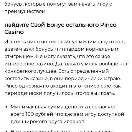
бонусы, которые помогут вам начать игру с
преимуществом.
найдите Свой Бонус остального Pinco
Casino
И этом казино потом закинул минималку в счет,
а затем взял бонусы пиппардом нормальным
отыгрышем. Не могу сказать, что это самое
интересное казино. Да только у меня вообще нет
конкретного лучшее. Есть определенный
составить казино, в они периодически играю.
Pinco однозначно входит и этот список, же как
периодически получилось что-то выиграть.
Минимальная сумма депозита составляет
всего 100 рублей, что делаем игру доступной
дли широкого круга игроков.
Ним запросом убедитесь, не ваш аккаунт