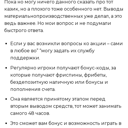
Пока но могу ничего данного сказать про тот
казик, но а плохого тоже особенного нет. Выводы
материальнопроизводственных уже делал, а это
ведь важнее. Но мои вопрос и не подумали
быстрого ответа.
Если у вас возникли вопросы ко акции – сами
в любое во” “могу задать их службу
поддержки.
Регулярно игроки получают бонус-коды, за
которые получают фриспины, фрибеты,
бездепозитную наличную или бонусы и
пополнения счета.
Она является принятому этапом перед
вторым выводом средств, тот может занимать
самого 48 часов.
Это сможет вам бонус и возможность играть в