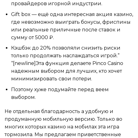
провайдеров игорной индустрии.
Gift box — ещё одна интересная акция казино,
где невозможно выиграть бонусы, фриспины
или реальные приличные после ставок и
сумму от 5000 ₽.
Кэшбэк до 20% позволяли снизить риски
только продолжать наслаждаться игрой.”
“[newline]Эта функция делаете Pinco Casino
надежным выбором для лучших, кто хочет
минимизировать свои потери.
Поэтому хуже подумайте перед веем
выбором.
Не отдельная благодарность а удобную и
продуманную мобильную версию. Только во
многих которых казино на мобилах эта игра
тормозила. Мы предлагаем приветственные