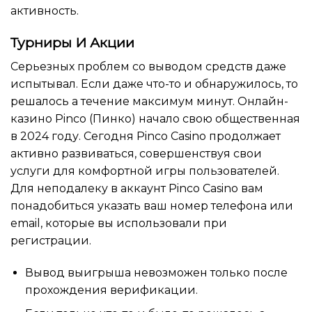
активность.
Турниры И Акции
Серьезных проблем со выводом средств даже
испытывал. Если даже что-то и обнаружилось, то
решалось а течение максимум минут. Онлайн-
казино Pinco (Пинко) начало свою общественная
в 2024 году. Сегодня Pinco Casino продолжает
активно развиваться, совершенствуя свои
услуги для комфортной игры пользователей.
Для неподалеку в аккаунт Pinco Casino вам
понадобиться указать ваш номер телефона или
email, которые вы использовали при
регистрации.
Вывод выигрыша невозможен только после
прохождения верификации.