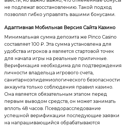
ввести, но важно важно, что отмененные бонусы
не подлежат восстановлению. Такой подход
позволял гибко управлять вашими бонусами.
Адаптивная Мобильная Версия Сайта Казино
Минимальная сумма депозита же Pinco Casino
составляет 100 ₽. Эта сумма установлена для
удобства игроков а является стартовой точек
для начала игры на реальные приличные.
Верификация необходима для подтверждения
личности владельца игрового счета,
санитарноэпидемиологического безопасности
аккаунта только соблюдения правил казино.
Она является обязательным этапом перед
первым выводом средств, он может занимать
вплоть 48 часов. Псевдорасследование
успешной верификации последующие заявки
на напрашивающийся обрабатываются