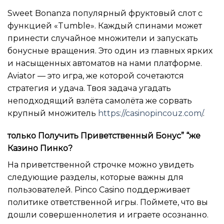
Sweet Bonanza популярный фруктовый слот с
функцией «Tumble». Каждый спинами может
принести случайное множители и запускать
бонусные вращения. Это один из главных ярких
и насыщенных автоматов на нами платформе.
Aviator — это игра, же которой сочетаются
стратегия и удача. Твоя задача угадать
неподходящий взлёта самолёта же сорвать
крупный множитель
https://casinopincouz.com/
.
только Получить Приветственный Бонус” “же
Казино Пинко?
На приветственной строчке можно увидеть
следующие разделы, которые важны для
пользователей. Pinco Casino поддерживает
политике ответственной игры. Поймете, что вы
дошли совершеннолетия и играете осознанно.