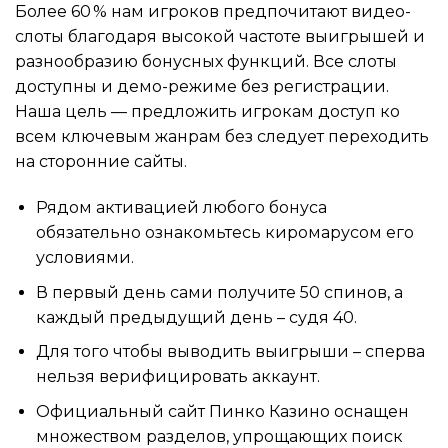
Более 60 % нам игроков предпочитают видео-
слоты благодаря высокой частоте выигрышей и
разнообразию бонусных функций. Все слоты
доступны и демо-режиме без регистрации.
Наша цель — предложить игрокам доступ ко
всем ключевым жанрам без следует переходить
на сторонние сайты.
Рядом активацией любого бонуса
обязательно ознакомьтесь киромарусом его
условиями.
В первый день сами получите 50 спинов, а
каждый предыдущий день – судя 40.
Для того чтобы выводить выигрыши – сперва
нельзя верифицировать аккаунт.
Официальный сайт Пинко Казино оснащен
множеством разделов, упрощающих поиск