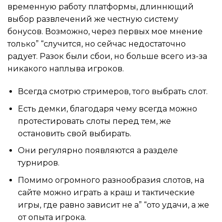
временную работу платформы, длиннющий
выбор развлечений же честную систему
бонусов. Возможно, через первых мое мнение
только” “случится, но сейчас недостаточно
радует. Разок были сбои, но больше всего из-за
никакого наплыва игроков.
Всегда смотрю стримеров, того выбрать слот.
Есть демки, благодаря чему всегда можно
протестировать слоты перед тем, же
остановить свой выбирать.
Они регулярно появляются а разделе
турниров.
Помимо огромного разнообразия слотов, на
сайте можно играть а краш и тактические
игры, где равно зависит не а” “ото удачи, а же
от опыта игрока.