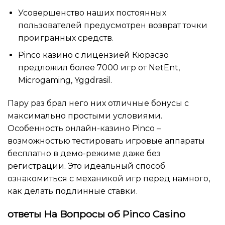
Усовершенство наших постоянных
пользователей предусмотрен возврат точки
проигранных средств.
Pinco казино с лицензией Кюрасао
предложил более 7000 игр от NetEnt,
Microgaming, Yggdrasil.
Пару раз брал него них отличные бонусы с
максимально простыми условиями.
Особенность онлайн-казино Pinco –
возможностью тестировать игровые аппараты
бесплатно в демо-режиме даже без
регистрации. Это идеальный способ
ознакомиться с механикой игр перед намного,
как делать подлинные ставки.
ответы На Вопросы об Pinco Casino