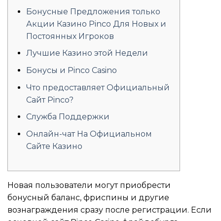
Бонусные Предложения только
Акции Казино Pinco Для Новых и
Постоянных Игроков
Лучшие Казино этой Недели
Бонусы и Pinco Casino
Что предоставляет Официальный
Сайт Pinco?
Служба Поддержки
Онлайн-чат На Официальном
Сайте Казино
Новая пользователи могут приобрести
бонусный баланс, фриспины и другие
вознаграждения сразу после регистрации. Если