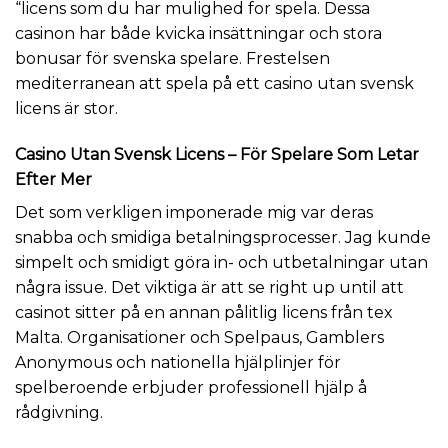
“licens som du har mulighed for spela. Dessa
casinon har både kvicka insättningar och stora
bonusar för svenska spelare. Frestelsen
mediterranean att spela på ett casino utan svensk
licens är stor.
Casino Utan Svensk Licens – För Spelare Som Letar
Efter Mer
Det som verkligen imponerade mig var deras
snabba och smidiga betalningsprocesser. Jag kunde
simpelt och smidigt göra in- och utbetalningar utan
några issue. Det viktiga är att se right up until att
casinot sitter på en annan pålitlig licens från tex
Malta. Organisationer och Spelpaus, Gamblers
Anonymous och nationella hjälplinjer för
spelberoende erbjuder professionell hjälp å
rådgivning.