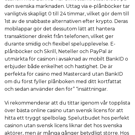
den svenska marknaden. Uttag via e-plånböcker tar
vanligtvis skapligt 0 till 24 timmar, vilket gör dem till
1st av de snabbaste alternativen efter krypto. Deras
mobilappar gör det dessutom lätt att hantera
transaktioner direkt från telefonen, vilket ger
durante smidig och flexibel spelupplevelse. E-
plånböcker och Skrill, Neteller och PayPal är
utmärkta för casinon i avsaknad av mobilt BankID o
erbjuder både enkelhet och hastighet. De är
perfekta för casino med Mastercard utan BankID
om du först fyller plånboken med ditt kortfattat
och sedan använder den för” “insättningar.
Vi rekommenderar att du tittar igenom vår topplista
över bästa online casino utan svensk licens för att
hitta ett tryggt spelbolag. Spelutbudet hos perfekt
casinon utan svensk licens liknar det hos svenska
aktörer, men är många gånger betydligt större. Hos