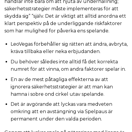
handlar inte bara om att njuta av underhållning;
säkerhetsstrategier måste implementeras för att
skydda sig” “själv. Det är viktigt att alltid anordna ett
klart perspektiv på de underliggande riskfaktorer
som har mulighed for påverka ens spelande.
LeoVegas förbehåller sig rätten att ändra, avbryta,
kräva tillbaka eller neka erbjudanden.
Du behöver således inte alltid få det korrekta
numret för att vinna, om andra faktorer spelar in.
En av de mest påtagliga effekterna av att
ignorera säkerhetsstrategier är att man kan
hamna i sobre ond cirkel utav spelande.
Det är avgörande att lyckas vara medveten
omkring att en avstängning via Spelpaus är
permanent under den valda perioden.