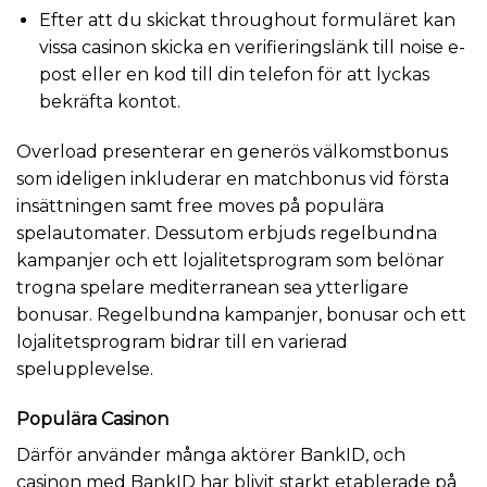
Efter att du skickat throughout formuläret kan
vissa casinon skicka en verifieringslänk till noise e-
post eller en kod till din telefon för att lyckas
bekräfta kontot.
Overload presenterar en generös välkomstbonus
som ideligen inkluderar en matchbonus vid första
insättningen samt free moves på populära
spelautomater. Dessutom erbjuds regelbundna
kampanjer och ett lojalitetsprogram som belönar
trogna spelare mediterranean sea ytterligare
bonusar. Regelbundna kampanjer, bonusar och ett
lojalitetsprogram bidrar till en varierad
spelupplevelse.
Populära Casinon
Därför använder många aktörer BankID, och
casinon med BankID har blivit starkt etablerade på