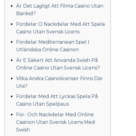
Är Det Lagligt Att Filma Casino Utan
Bankid?
Fördelar O Nackdelar Med Att Spela
Casino Utan Svensk Licens
Fördelar Mediterranean Spel I
Utländska Online Casinon
Är E Säkert Att Använda Swish På
Online Casino Utan Svensk Licens?
Vilka Andra Casinolicenser Finns Där
Ute?
Fördelar Med Att Lyckas Spela På
Casino Utan Spelpaus
För- Och Nackdelar Med Online
Casinon Utan Svensk Licens Med
Swish