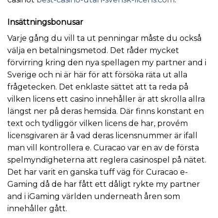
Insättningsbonusar
Varje gång du vill ta ut penningar måste du också
välja en betalningsmetod. Det råder mycket
förvirring kring den nya spellagen my partner and i
Sverige och ni är här för att försöka räta ut alla
frågetecken. Det enklaste sättet att ta reda på
vilken licens ett casino innehåller är att skrolla allra
längst ner på deras hemsida. Där finns konstant en
text och tydliggör vilken licens de har, provém
licensgivaren är å vad deras licensnummer är ifall
man vill kontrollera e. Curacao var en av de första
spelmyndigheterna att reglera casinospel på nätet.
Det har varit en ganska tuff väg för Curacao e-
Gaming då de har fått ett dåligt rykte my partner
and i iGaming världen underneath åren som
innehåller gått.