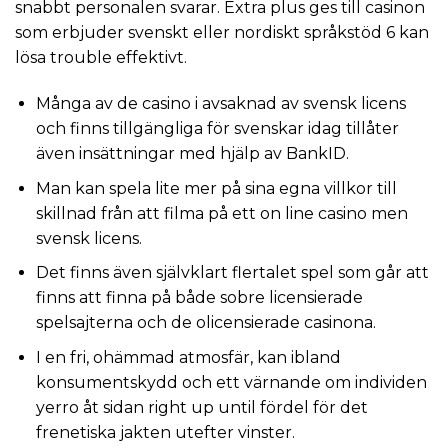
snabbt personalen svarar. Extra plus ges till casinon
som erbjuder svenskt eller nordiskt språkstöd 6 kan
lösa trouble effektivt.
Många av de casino i avsaknad av svensk licens
och finns tillgängliga för svenskar idag tillåter
även insättningar med hjälp av BankID.
Man kan spela lite mer på sina egna villkor till
skillnad från att filma på ett on line casino men
svensk licens.
Det finns även självklart flertalet spel som går att
finns att finna på både sobre licensierade
spelsajterna och de olicensierade casinona.
I en fri, ohämmad atmosfär, kan ibland
konsumentskydd och ett värnande om individen
yerro åt sidan right up until fördel för det
frenetiska jakten utefter vinster.