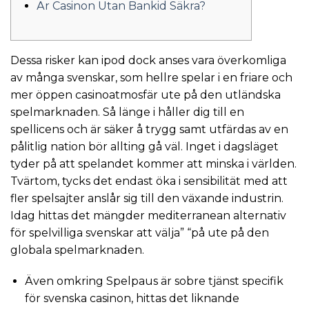
Är Casinon Utan Bankid Säkra?
Dessa risker kan ipod dock anses vara överkomliga
av många svenskar, som hellre spelar i en friare och
mer öppen casinoatmosfär ute på den utländska
spelmarknaden. Så länge i håller dig till en
spellicens och är säker å trygg samt utfärdas av en
pålitlig nation bör allting gå väl. Inget i dagsläget
tyder på att spelandet kommer att minska i världen.
Tvärtom, tycks det endast öka i sensibilität med att
fler spelsajter anslår sig till den växande industrin.
Idag hittas det mängder mediterranean alternativ
för spelvilliga svenskar att välja” “på ute på den
globala spelmarknaden.
Även omkring Spelpaus är sobre tjänst specifik
för svenska casinon, hittas det liknande