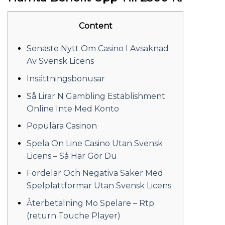
Content
Senaste Nytt Om Casino I Avsaknad
Av Svensk Licens
Insättningsbonusar
Så Lirar N Gambling Establishment
Online Inte Med Konto
Populära Casinon
Spela On Line Casino Utan Svensk
Licens – Så Här Gör Du
Fördelar Och Negativa Saker Med
Spelplattformar Utan Svensk Licens
Återbetalning Mo Spelare – Rtp
(return Touche Player)