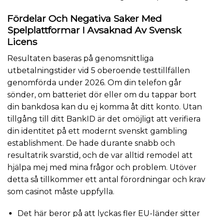
Fördelar Och Negativa Saker Med
Spelplattformar I Avsaknad Av Svensk
Licens
Resultaten baseras på genomsnittliga
utbetalningstider vid 5 oberoende testtillfällen
genomförda under 2026. Om din telefon går
sönder, om batteriet dör eller om du tappar bort
din bankdosa kan du ej komma åt ditt konto. Utan
tillgång till ditt BankID är det omöjligt att verifiera
din identitet på ett modernt svenskt gambling
establishment. De hade durante snabb och
resultatrik svarstid, och de var alltid remodel att
hjälpa mej med mina frågor och problem. Utöver
detta så tillkommer ett antal förordningar och krav
som casinot måste uppfylla.
Det här beror på att lyckas fler EU-länder sitter