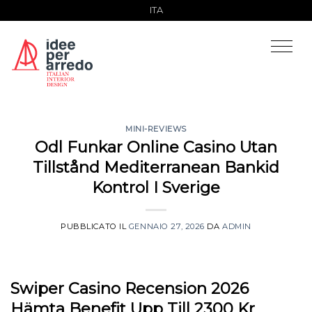
Salta
ITA
ai
contenuti
MINI-REVIEWS
Odl Funkar Online Casino Utan
Tillstånd Mediterranean Bankid
Kontrol I Sverige
PUBBLICATO IL
GENNAIO 27, 2026
DA
ADMIN
Swiper Casino Recension 2026
Hämta Benefit Upp Till 2300 Kr