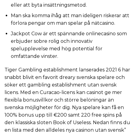
eller att byta insättningsmetod.
Man ska komma ihåg att man ideligen riskerar att
förlora pengar om man spelar på nätcasino.
Jackpot Cow är ett spännande onlinecasino som
erbjuder sobre rolig och innovativ
spelupplevelse med hög potential för
omfattande vinster.
Tiger Gambling establishment lanserades 2021 6 har
snabbt blivit en favorit dreary svenska spelare och
söker ett gambling establishment utan svensk
licens. Med en Curacao-licens kan casinot ge mer
flexibla bonusvillkor och större belöningar än
svenska möjligheter för dig. Nya spelare kan få en
100% bonus upp till €200 samt 220 free spins på
den klassiska sloten Book of Useless. Nedan finns du
en lista med den alldeles nya casinon utan svensk”