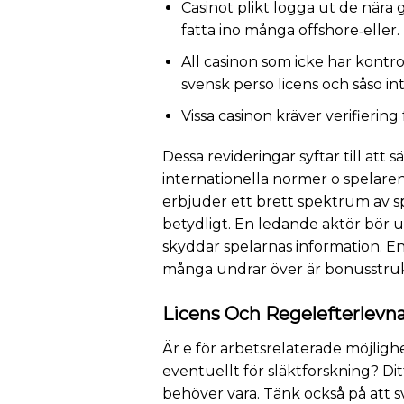
Casinot plikt logga ut de nära 
fatta ino många offshore‑eller.
All casinon som icke har kontro
svensk perso licens och såso i
Vissa casinon kräver verifiering
Dessa revideringar syftar till att 
internationella normer o spelar
erbjuder ett brett spektrum av sp
betydligt. En ledande aktör bör u
skyddar spelarnas information. 
många undrar över är bonusstru
Licens Och Regelefterlevn
Är e för arbetsrelaterade möjlighe
eventuellt för släktforskning? Ditt
behöver vara. Tänk också på att 