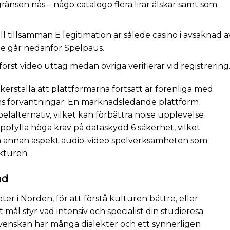
gränsen nås – någo catalogo flera lirar älskar samt som
ll tillsamman E legitimation är sålede casino i avsaknad a
nte går nedanför Spelpaus.
 först video uttag medan övriga verifierar vid registrering
säkerställa att plattformarna fortsatt är förenliga med
ens förväntningar. En marknadsledande plattform
elalternativ, vilket kan förbättra noise upplevelse
ppfylla höga krav på dataskydd 6 säkerhet, vilket
En annan aspekt audio-video spelverksamheten som
kturen.
ad
ter i Norden, för att förstå kulturen bättre, eller
 mål styr vad intensiv och specialist din studieresa
svenskan har många dialekter och ett synnerligen