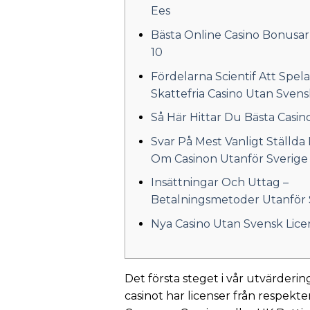
Ees
Bästa Online Casino Bonusar
10
Fördelarna Scientif Att Spel
Skattefria Casino Utan Svens
Så Här Hittar Du Bästa Casin
Svar På Mest Vanligt Ställda
Om Casinon Utanför Sverige
Insättningar Och Uttag –
Betalningsmetoder Utanför 
Nya Casino Utan Svensk Lice
Det första steget i vår utvärdering
casinot har licenser från respek