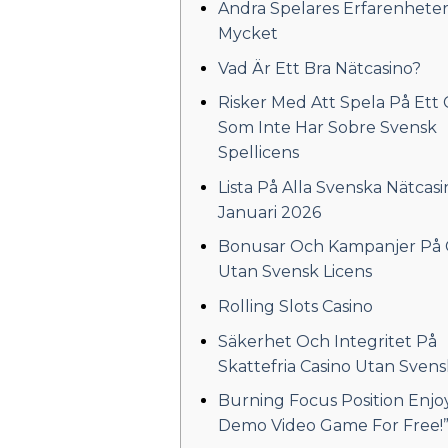
Andra Spelares Erfarenhete
Mycket
Vad Är Ett Bra Nätcasino?
Risker Med Att Spela På Ett 
Som Inte Har Sobre Svensk
Spellicens
Lista På Alla Svenska Nätcas
Januari 2026
Bonusar Och Kampanjer På 
Utan Svensk Licens
Rolling Slots Casino
Säkerhet Och Integritet På
Skattefria Casino Utan Svens
Burning Focus Position Enjo
Demo Video Game For Free!