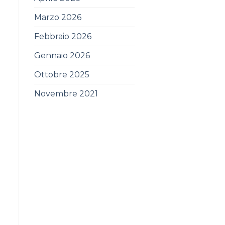
Marzo 2026
Febbraio 2026
Gennaio 2026
Ottobre 2025
Novembre 2021