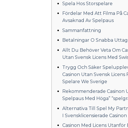
Spela Hos Storspelare
Fördelar Med Att Filma På Ca
Avsaknad Av Spelpaus
Sammanfattning
Betalningar O Snabba Uttag
Allt Du Behöver Veta Om Ca
Utan Svensk Licens Med Swi
Trygg Och Säker Spelupplev
Casinon Utan Svensk Licens 
Spelare We Sverige
Rekommenderade Casinon 
Spelpaus Med Höga” “spelgr
Alternativa Till Spel My Par
I Svensklicensierade Casinon
Casinon Med Licens Utanför