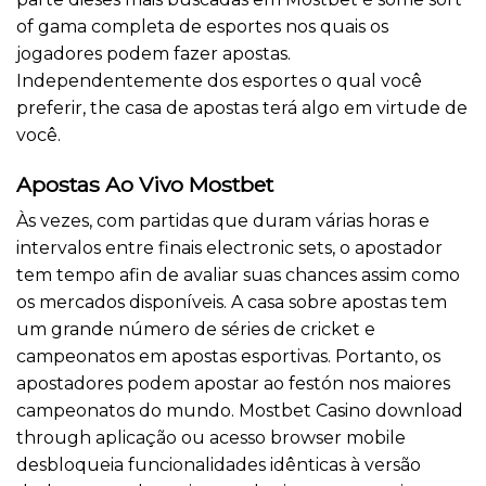
of gama completa de esportes nos quais os
jogadores podem fazer apostas.
Independentemente dos esportes o qual você
preferir, the casa de apostas terá algo em virtude de
você.
Apostas Ao Vivo Mostbet
Às vezes, com partidas que duram várias horas e
intervalos entre finais electronic sets, o apostador
tem tempo afin de avaliar suas chances assim como
os mercados disponíveis. A casa sobre apostas tem
um grande número de séries de cricket e
campeonatos em apostas esportivas. Portanto, os
apostadores podem apostar ao festón nos maiores
campeonatos do mundo. Mostbet Casino download
through aplicação ou acesso browser mobile
desbloqueia funcionalidades idênticas à versão