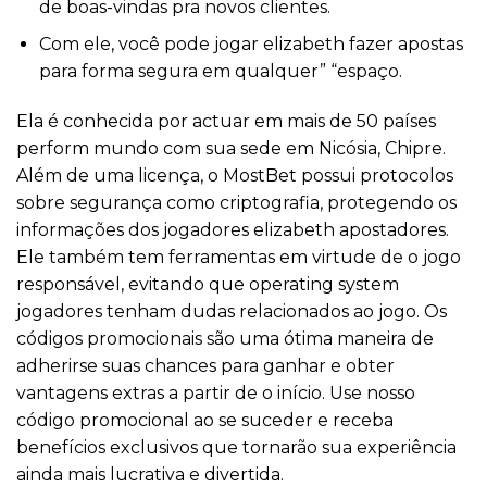
de boas-vindas pra novos clientes.
Com ele, você pode jogar elizabeth fazer apostas
para forma segura em qualquer” “espaço.
Ela é conhecida por actuar em mais de 50 países
perform mundo com sua sede em Nicósia, Chipre.
Além de uma licença, o MostBet possui protocolos
sobre segurança como criptografia, protegendo os
informações dos jogadores elizabeth apostadores.
Ele também tem ferramentas em virtude de o jogo
responsável, evitando que operating system
jogadores tenham dudas relacionados ao jogo. Os
códigos promocionais são uma ótima maneira de
adherirse suas chances para ganhar e obter
vantagens extras a partir de o início. Use nosso
código promocional ao se suceder e receba
benefícios exclusivos que tornarão sua experiência
ainda mais lucrativa e divertida.