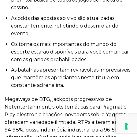
cassino.
As odds das apostas ao vivo são atualizadas
constantemente, refletindo o desenrolar do
evento.
Os torneios mais importantes do mundo do
esporte estarão disponíveis para você comunicar
com as grandes probabilidades.
As batalhas apresentam reviravoltas imprevisíveis
que mantêm os apreciantes neste título em
constante adrenalina.
Megaways de BTG, jackpots progressivos de
Netentertainment, slots temáticas para Pragmatic
Play electronic criações inovadoras sobre Yggdrasil
oferecem variedade ilimitada. RTPs alteram entre
94-98%, possuindo média industrial para 96. 5% –