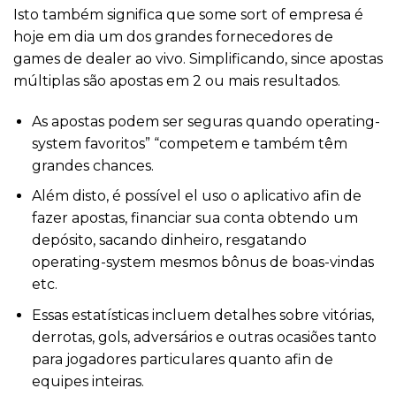
Isto também significa que some sort of empresa é
hoje em dia um dos grandes fornecedores de
games de dealer ao vivo. Simplificando, since apostas
múltiplas são apostas em 2 ou mais resultados.
As apostas podem ser seguras quando operating-
system favoritos” “competem e também têm
grandes chances.
Além disto, é possível el uso o aplicativo afin de
fazer apostas, financiar sua conta obtendo um
depósito, sacando dinheiro, resgatando
operating-system mesmos bônus de boas-vindas
etc.
Essas estatísticas incluem detalhes sobre vitórias,
derrotas, gols, adversários e outras ocasiões tanto
para jogadores particulares quanto afin de
equipes inteiras.