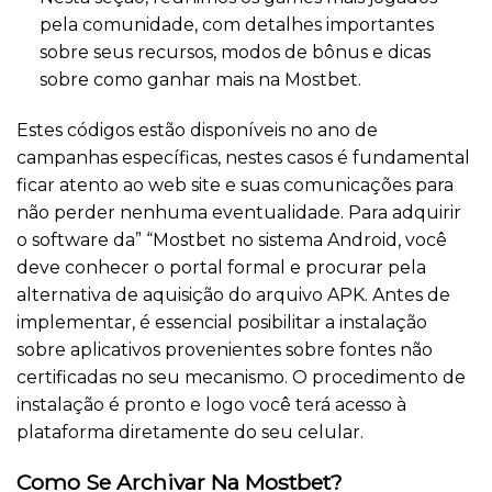
pela comunidade, com detalhes importantes
sobre seus recursos, modos de bônus e dicas
sobre como ganhar mais na Mostbet.
Estes códigos estão disponíveis no ano de
campanhas específicas, nestes casos é fundamental
ficar atento ao web site e suas comunicações para
não perder nenhuma eventualidade. Para adquirir
o software da” “Mostbet no sistema Android, você
deve conhecer o portal formal e procurar pela
alternativa de aquisição do arquivo APK. Antes de
implementar, é essencial posibilitar a instalação
sobre aplicativos provenientes sobre fontes não
certificadas no seu mecanismo. O procedimento de
instalação é pronto e logo você terá acesso à
plataforma diretamente do seu celular.
Como Se Archivar Na Mostbet?