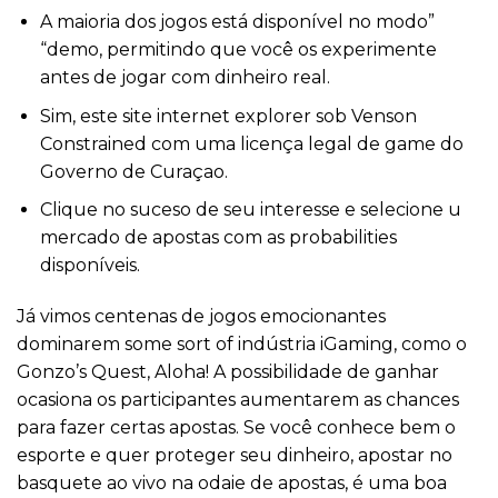
A maioria dos jogos está disponível no modo”
“demo, permitindo que você os experimente
antes de jogar com dinheiro real.
Sim, este site internet explorer sob Venson
Constrained com uma licença legal de game do
Governo de Curaçao.
Clique no suceso de seu interesse e selecione u
mercado de apostas com as probabilities
disponíveis.
Já vimos centenas de jogos emocionantes
dominarem some sort of indústria iGaming, como o
Gonzo’s Quest, Aloha! A possibilidade de ganhar
ocasiona os participantes aumentarem as chances
para fazer certas apostas. Se você conhece bem o
esporte e quer proteger seu dinheiro, apostar no
basquete ao vivo na odaie de apostas, é uma boa