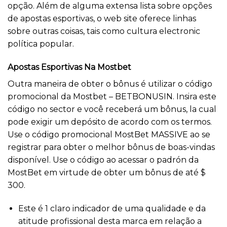
opção. Além de alguma extensa lista sobre opções
de apostas esportivas, o web site oferece linhas
sobre outras coisas, tais como cultura electronic
política popular.
Apostas Esportivas Na Mostbet
Outra maneira de obter o bônus é utilizar o código
promocional da Mostbet – BETBONUSIN. Insira este
código no sector e você receberá um bônus, la cual
pode exigir um depósito de acordo com os termos.
Use o código promocional MostBet MASSIVE ao se
registrar para obter o melhor bônus de boas-vindas
disponível. Use o código ao acessar o padrón da
MostBet em virtude de obter um bônus de até $
300.
Este é 1 claro indicador de uma qualidade e da
atitude profissional desta marca em relação a