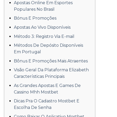
Apostas Online Em Esportes
Populares No Brasil
Bónus E Promoções
Apostas Ao Vivo Disponíveis
Método 3: Registro Via E-mail
Métodos De Depósito Disponíveis
Em Portugal
Bônus E Promoções Mais Atraentes
Visão Geral Da Plataforma Elizabeth
Características Principais
As Grandes Apostas E Games De
Cassino Mhh Mostbet
Dicas Pra O Cadastro Mostbet E
Escolha De Senha
Como Baixar O Aplicativo Mostbet