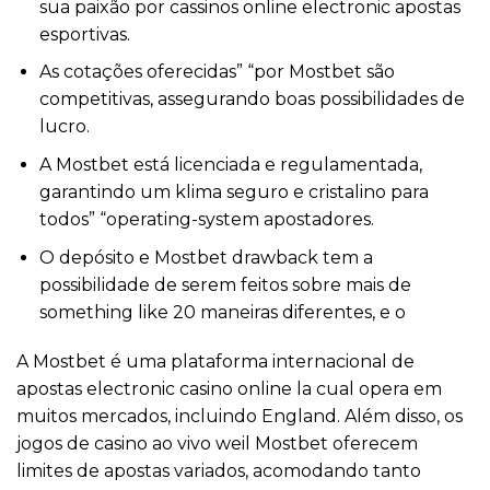
sua paixão por cassinos online electronic apostas
esportivas.
As cotações oferecidas” “por Mostbet são
competitivas, assegurando boas possibilidades de
lucro.
A Mostbet está licenciada e regulamentada,
garantindo um klima seguro e cristalino para
todos” “operating-system apostadores.
O depósito e Mostbet drawback tem a
possibilidade de serem feitos sobre mais de
something like 20 maneiras diferentes, e o
A Mostbet é uma plataforma internacional de
apostas electronic casino online la cual opera em
muitos mercados, incluindo England. Além disso, os
jogos de casino ao vivo weil Mostbet oferecem
limites de apostas variados, acomodando tanto