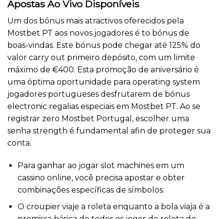
Apostas Ao Vivo Disponíveis
Um dos bónus mais atractivos oferecidos pela
Mostbet PT aos novos jogadores é to bónus de
boas-vindas. Este bónus pode chegar até 125% do
valor carry out primeiro depósito, com um limite
máximo de €400. Esta promoção de aniversário é
uma óptima oportunidade para operating system
jogadores portugueses desfrutarem de bónus
electronic regalias especiais em Mostbet PT. Ao se
registrar zero Mostbet Portugal, escolher uma
senha strength é fundamental afin de proteger sua
conta.
Para ganhar ao jogar slot machines em um
cassino online, você precisa apostar e obter
combinações específicas de símbolos.
O croupier viaje a roleta enquanto a bola viaja é a
premissa básica de todos os jogos de roleta de