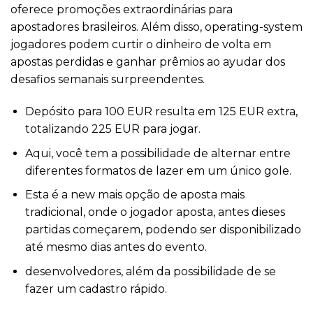
oferece promoções extraordinárias para
apostadores brasileiros. Além disso, operating-system
jogadores podem curtir o dinheiro de volta em
apostas perdidas e ganhar prêmios ao ayudar dos
desafios semanais surpreendentes.
Depósito para 100 EUR resulta em 125 EUR extra,
totalizando 225 EUR para jogar.
Aqui, você tem a possibilidade de alternar entre
diferentes formatos de lazer em um único gole.
Esta é a new mais opção de aposta mais
tradicional, onde o jogador aposta, antes dieses
partidas começarem, podendo ser disponibilizado
até mesmo dias antes do evento.
desenvolvedores, além da possibilidade de se
fazer um cadastro rápido.