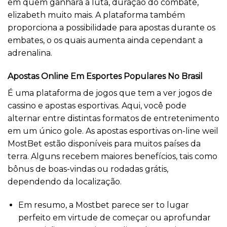
em quem ganhará a luta, duração do combate,
elizabeth muito mais. A plataforma também
proporciona a possibilidade para apostas durante os
embates, o os quais aumenta ainda cependant a
adrenalina.
Apostas Online Em Esportes Populares No Brasil
É uma plataforma de jogos que tem a ver jogos de
cassino e apostas esportivas. Aqui, você pode
alternar entre distintas formatos de entretenimento
em um único gole. As apostas esportivas on-line weil
MostBet estão disponíveis para muitos países da
terra. Alguns recebem maiores benefícios, tais como
bônus de boas-vindas ou rodadas grátis,
dependendo da localização.
Em resumo, a Mostbet parece ser to lugar
perfeito em virtude de começar ou aprofundar