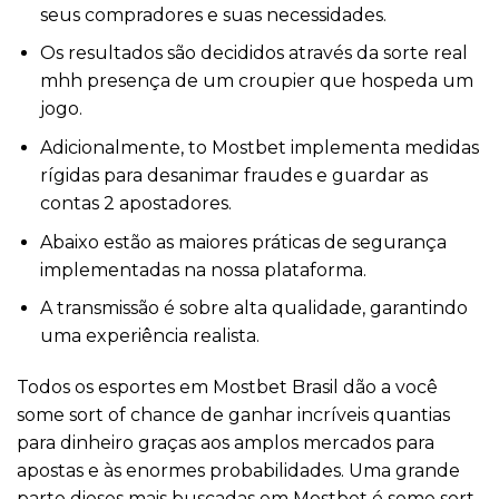
seus compradores e suas necessidades.
Os resultados são decididos através da sorte real
mhh presença de um croupier que hospeda um
jogo.
Adicionalmente, to Mostbet implementa medidas
rígidas para desanimar fraudes e guardar as
contas 2 apostadores.
Abaixo estão as maiores práticas de segurança
implementadas na nossa plataforma.
A transmissão é sobre alta qualidade, garantindo
uma experiência realista.
Todos os esportes em Mostbet Brasil dão a você
some sort of chance de ganhar incríveis quantias
para dinheiro graças aos amplos mercados para
apostas e às enormes probabilidades. Uma grande
parte dieses mais buscadas em Mostbet é some sort