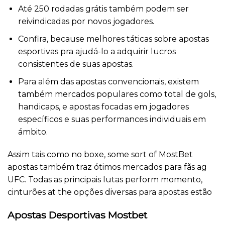
Até 250 rodadas grátis também podem ser
reivindicadas por novos jogadores.
Confira, because melhores táticas sobre apostas
esportivas pra ajudá-lo a adquirir lucros
consistentes de suas apostas.
Para além das apostas convencionais, existem
também mercados populares como total de gols,
handicaps, e apostas focadas em jogadores
específicos e suas performances individuais em
ámbito.
Assim tais como no boxe, some sort of MostBet
apostas também traz ótimos mercados para fãs ag
UFC. Todas as principais lutas perform momento,
cinturões at the opções diversas para apostas estão
Apostas Desportivas Mostbet