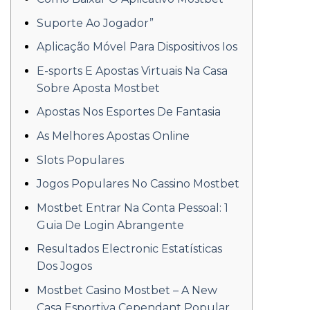
Suporte Ao Jogador”
Aplicação Móvel Para Dispositivos Ios
E-sports E Apostas Virtuais Na Casa
Sobre Aposta Mostbet
Apostas Nos Esportes De Fantasia
As Melhores Apostas Online
Slots Populares
Jogos Populares No Cassino Mostbet
Mostbet Entrar Na Conta Pessoal: 1
Guia De Login Abrangente
Resultados Electronic Estatísticas
Dos Jogos
Mostbet Casino Mostbet – A New
Casa Esportiva Cependant Popular