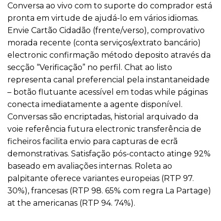
Conversa ao vivo com to suporte do comprador está
pronta em virtude de ajudá-lo em vários idiomas.
Envie Cartão Cidadão (frente/verso), comprovativo
morada recente (conta serviços/extrato bancário)
electronic confirmação método deposito através da
secção “Verificação” no perfil. Chat ao listo
representa canal preferencial pela instantaneidade
– botão flutuante acessível em todas while páginas
conecta imediatamente a agente disponível.
Conversas são encriptadas, historial arquivado da
voie referência futura electronic transferência de
ficheiros facilita envio para capturas de ecrã
demonstrativas. Satisfação pós-contacto atinge 92%
baseado em avaliações internas. Roleta ao
palpitante oferece variantes europeias (RTP 97.
30%), francesas (RTP 98. 65% com regra La Partage)
at the americanas (RTP 94. 74%).