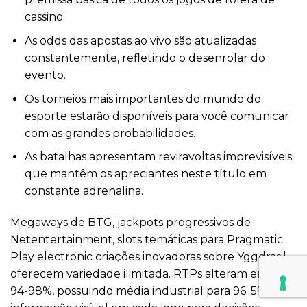
cassino.
As odds das apostas ao vivo são atualizadas
constantemente, refletindo o desenrolar do
evento.
Os torneios mais importantes do mundo do
esporte estarão disponíveis para você comunicar
com as grandes probabilidades.
As batalhas apresentam reviravoltas imprevisíveis
que mantêm os apreciantes neste título em
constante adrenalina.
Megaways de BTG, jackpots progressivos de
Netentertainment, slots temáticas para Pragmatic
Play electronic criações inovadoras sobre Yggdrasil
oferecem variedade ilimitada. RTPs alteram entre
94-98%, possuindo média industrial para 96. 5% –