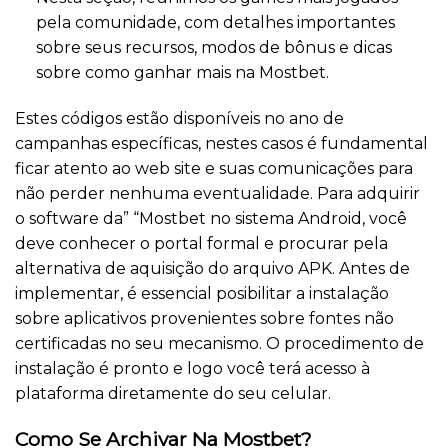
pela comunidade, com detalhes importantes
sobre seus recursos, modos de bônus e dicas
sobre como ganhar mais na Mostbet.
Estes códigos estão disponíveis no ano de
campanhas específicas, nestes casos é fundamental
ficar atento ao web site e suas comunicações para
não perder nenhuma eventualidade. Para adquirir
o software da” “Mostbet no sistema Android, você
deve conhecer o portal formal e procurar pela
alternativa de aquisição do arquivo APK. Antes de
implementar, é essencial posibilitar a instalação
sobre aplicativos provenientes sobre fontes não
certificadas no seu mecanismo. O procedimento de
instalação é pronto e logo você terá acesso à
plataforma diretamente do seu celular.
Como Se Archivar Na Mostbet?