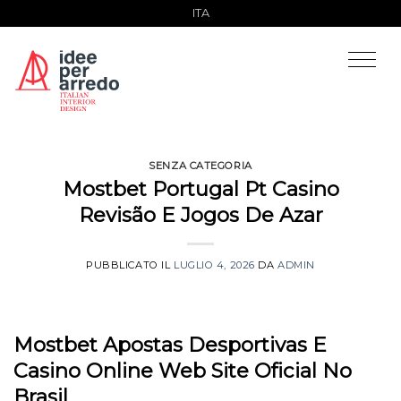
Salta
ITA
ai
contenuti
SENZA CATEGORIA
Mostbet Portugal Pt Casino
Revisão E Jogos De Azar
PUBBLICATO IL
LUGLIO 4, 2026
DA
ADMIN
Mostbet Apostas Desportivas E
Casino Online Web Site Oficial No
Brasil