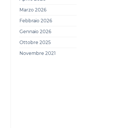
Marzo 2026
Febbraio 2026
Gennaio 2026
Ottobre 2025
Novembre 2021