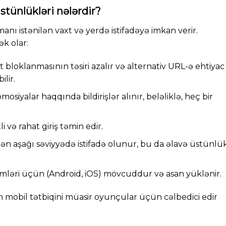
stünlükləri nələrdir?
manı istənilən vaxt və yerdə istifadəyə imkan verir.
k olar:
yt bloklanmasının təsiri azalır və alternativ URL-ə ehtiyac
lir.
mosiyalar haqqında bildirişlər alınır, beləliklə, heç bir
 və rahat giriş təmin edir.
dən aşağı səviyyədə istifadə olunur, bu da əlavə üstünlü
emləri üçün (Android, iOS) mövcuddur və asan yüklənir.
mobil tətbiqini müasir oyunçular üçün cəlbedici edir