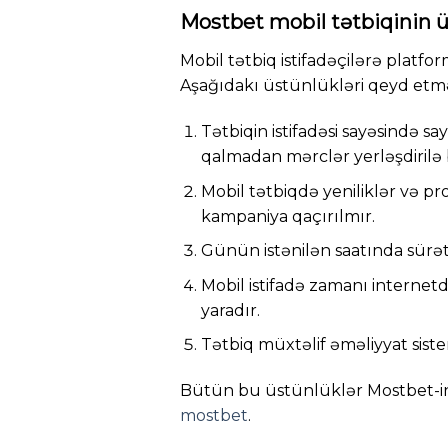
Mostbet mobil tətbiqinin ü
Mobil tətbiq istifadəçilərə platfor
Aşağıdakı üstünlükləri qeyd etmə
Tətbiqin istifadəsi sayəsində sa
qalmadan mərclər yerləşdirilə bi
Mobil tətbiqdə yeniliklər və pro
kampaniya qaçırılmır.
Günün istənilən saatında sürətli
Mobil istifadə zamanı internet
yaradır.
Tətbiq müxtəlif əməliyyat sist
Bütün bu üstünlüklər Mostbet-in 
mostbet
.