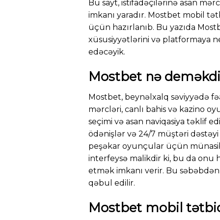
Bu sayt, istifadəçilərinə asan mə
imkanı yaradır. Mostbet mobil tət
üçün hazırlanıb. Bu yazıda Mos
xüsusiyyətlərini və platformaya n
edəcəyik.
Mostbet nə deməkdir
Mostbet, beynəlxalq səviyyədə fəa
mərcləri, canlı bahis və kazino oy
seçimi və asan naviqasiya təklif e
ödənişlər və 24/7 müştəri dəstə
peşəkar oyunçular üçün münasib və
interfeysə malikdir ki, bu da onu
etmək imkanı verir. Bu səbəbdən 
qəbul edilir.
Mostbet mobil tətbiq