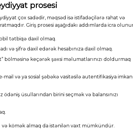
eydiyyat prosesi
diyyat çox sadədir, məqsəd isə istifadəçilərə rahat və
ratmaqdır. Giriş prosesi aşağıdakı addımlarda icra olunur
bil tətbiqə daxil olmaq.
 adı və şifrə daxil edərək hesabınıza daxil olmaq.
t” bölməsinə keçərək şəxsi məlumatlarınızı doldurmaq
ail və ya sosial şəbəkə vasitəsilə autentifikasiya imkan
 ödəniş üsullarından birini seçmək və balansınızı
aq.
aq və kömək almaq da istənilən vaxt mümkündür.