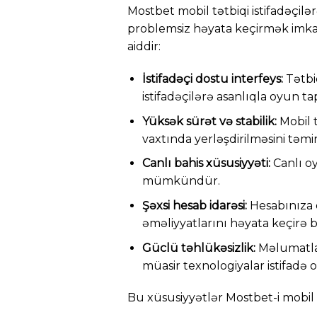
Mostbet mobil tətbiqi istifadəçilər
problemsiz həyata keçirmək imkanı
aiddir:
İstifadəçi dostu interfeys:
Tətbiq
istifadəçilərə asanlıqla oyun 
Yüksək sürət və stabilik:
Mobil t
vaxtında yerləşdirilməsini təmin
Canlı bahis xüsusiyyəti:
Canlı o
mümkündür.
Şəxsi hesab idarəsi:
Hesabınıza d
əməliyyatlarını həyata keçirə bi
Güclü təhlükəsizlik:
Məlumatlar
müasir texnologiyalar istifadə 
Bu xüsusiyyətlər Mostbet-i mobil i