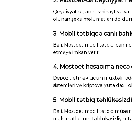
2. Mostbet-də qeydiyyat nec
Qeydiyyat üçün rəsmi sayt və ya 
olunan şəxsi məlumatları doldurm
3. Mobil tətbiqdə canlı 
Bəli, Mostbet mobil tətbiqi canlı 
etməyə imkan verir.
4. Mostbet hesabıma necə 
Depozit etmək üçün müxtəlif ödə
sistemləri və kriptovalyuta daxil 
5. Mobil tətbiq təhlükəsizd
Bəli, Mostbet mobil tətbiq müasir 
məlumatlarının təhlükəsizliyini t