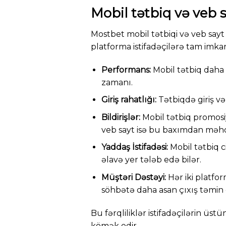
Mobil tətbiq və veb sa
Mostbet mobil tətbiqi və veb sayt 
platforma istifadəçilərə tam imka
Performans:
Mobil tətbiq daha s
zamanı.
Giriş rahatlığı:
Tətbiqdə giriş və
Bildirişlər:
Mobil tətbiq promosiya
veb sayt isə bu baxımdan mə
Yaddaş İstifadəsi:
Mobil tətbiq c
əlavə yer tələb edə bilər.
Müştəri Dəstəyi:
Hər iki platfo
söhbətə daha asan çıxış təmin e
Bu fərqliliklər istifadəçilərin ü
kömək edir.