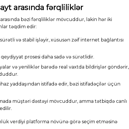
yt arasında fərqliliklər
arasında bəzi fərqliliklər mövcuddur, lakin hər iki
nlar təqdim edir:
ürətli və stabil işləyir, xüsusən zəif internet bağlantısı
 qeydiyyat prosesi daha sadə və sürətlidir.
lar və yeniliklər barədə real vaxtda bildirişlər göndərir,
hduddur.
ihaz yaddaşından istifadə edir, bəzi istifadəçilər üçün
rmada müştəri dəstəyi mövcuddur, amma tətbiqdə canlı
dilir.
stünlük verdiyi platforma növünə görə seçim etməsinə