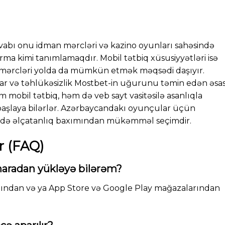
abı onu idman mərcləri və kazino oyunları sahəsində
forma kimi tanımlamaqdır. Mobil tətbiq xüsusiyyətləri isə
və mərcləri yolda da mümkün etmək məqsədi daşıyır.
tlar və təhlükəsizlik Mostbet-in uğurunu təmin edən əsa
əm mobil tətbiq, həm də veb sayt vasitəsilə asanlıqla
başlaya bilərlər. Azərbaycandakı oyunçular üçün
m də əlçatanlıq baxımından mükəmməl seçimdir.
ar (FAQ)
 haradan yükləyə bilərəm?
ytından və ya App Store və Google Play mağazalarından