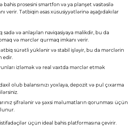
ə bahis prosesini smartfon və ya planşet vasitəsilə
 verir. Tətbiqin əsas xüsusiyyətlərinə aşağıdakılar
 sadə və anlaşılan naviqasiyaya malikdir, bu da
tapmaq və mərclər qurmaq imkanı verir.
ətbiq sürətli yüklənir və stabil işləyir, bu da mərclərin
 edir.
yunları izləmək və real vaxtda mərclər etmək
axil olub balansınızı yoxlaya, depozit və pul çıxarma
lərsiniz.
ınız şifrələnir və şəxsi məlumatların qorunması üçün
olunur.
stifadəçilər üçün ideal bahis platformasına çevirir.