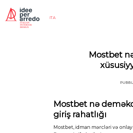
Salta
ai
ITA
contenuti
Mostbet nə
xüsusiyy
PUBBL
Mostbet nə deməkdir
giriş rahatlığı
Mostbet, idman mərcləri və onlay