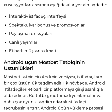
xüsusiyyətləri arasında aşağıdakılar yer almaqdadır:
İnteraktiv istifadəçi interfeysi
Spektakulyar bonus və promosyonlar
Paylaşma funksiyaları
Canlı yayımlar
Etibarlı müştəri xidməti
Android üçün Mostbet Tətbiqinin
Üstünlükləri
Mostbet tətbiqinin Android versiyası, istifadəçilərə
bir çox üstünlük təqdim edir. İlk növbədə, Android
istifadəçiləri etibarlı bir platformaya girişi asanlıqla
əldə edirlər. Bu tətbiq, mütəmadi yeniləmələr və
daha çox oyunu təqdim edərək istifadəçi
təcrübəsini artırır. Android üçün yükləmə prosesi