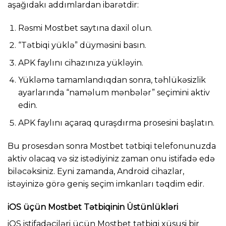
aşağıdakı addımlardan ibarətdir:
Rəsmi Mostbet saytına daxil olun.
“Tətbiqi yüklə” düyməsini basın.
APK faylını cihazınıza yükləyin.
Yükləmə tamamlandıqdan sonra, təhlükəsizlik
ayarlarında “naməlum mənbələr” seçimini aktiv
edin.
APK faylını açaraq quraşdırma prosesini başlatın.
Bu prosesdən sonra Mostbet tətbiqi telefonunuzda
aktiv olacaq və siz istədiyiniz zaman onu istifadə edə
biləcəksiniz. Eyni zamanda, Android cihazlar,
istəyinizə görə geniş seçim imkanları təqdim edir.
iOS üçün Mostbet Tətbiqinin Üstünlükləri
iOS istifadəçiləri üçün Mostbet tətbiqi xüsusi bir