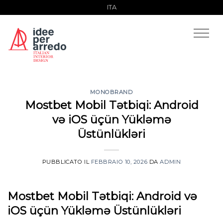
Salta
ITA
ai
contenuti
MONOBRAND
Mostbet Mobil Tətbiqi: Android
və iOS üçün Yükləmə
Üstünlükləri
PUBBLICATO IL
FEBBRAIO 10, 2026
DA
ADMIN
Mostbet Mobil Tətbiqi: Android və
iOS üçün Yükləmə Üstünlükləri