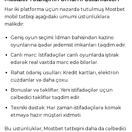
Hər iki platforma üçün nəzərdə tutulmuş Mostbet
mobil tətbiqi aşağıdakı ümumi üstünlüklərə
malikdir:
Geniş oyun seçimi: İdman bahisindən kazino
oyunlarına qədər jedemist imkanları təqdim edir.
Canlı mərc: İstifadəçilər canlı oyunlarda iştirak
edərək real vaxtda mərc edə bilərlər.
Rahat ödəniş üsulları: Kredit kartları, elektron
cüzdanlar və daha çoxu.
Bonuslar və təkliflər: Yeni istifadəçilər üçün
cəlbedici təkliflər təqdim edir.
Texniki dəstək: Hər zaman istifadəçilərə kömək
etməyə hazır müştəri xidməti.
Bu üstünlüklər, Mostbet tətbiqini daha da cəlbedici