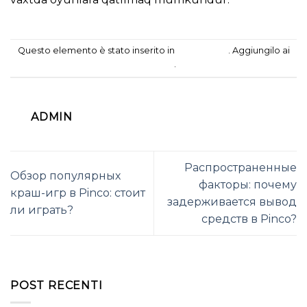
Questo elemento è stato inserito in
Monobrand
. Aggiungilo ai
segnalibri
.
ADMIN
Распространенные
Обзор популярных
факторы: почему
краш-игр в Pinco: стоит
задерживается вывод
ли играть?
средств в Pinco?
POST RECENTI