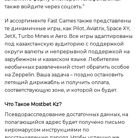
также войдите через соцсеть.”
И ассортименте Fast Games также представлены
те динамичные игры, как Pilot, Aviatrix, Space XY,
JetX, Turbo Mines и Aero. Все игры адаптированы
под казахстанскую аудиторию с поддержкой
округи валюты и непрерывной поддержкой на
зарубежном и казахском языке. Любителям
необычных развлечений стоит обратить особое
на Zeppelin. Ваша задача – поздно остановить
летящий дирижабль и получить оплата,
соответствующую зоне, и которой он будет.
Что Такое Mostbet Kz?
Псевдорасследование достаточных данных, на
полагающийся адрес будет получено письмо
киромарусом инструкциями по
восстановлению пароля. Чтобы успешно же