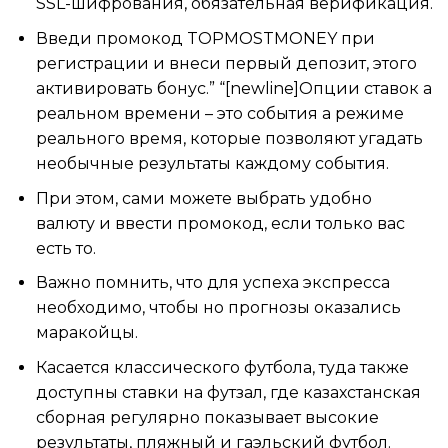
SSL-шифрования, обязательная верификация.
Введи промокод TOPMOSTMONEY при
регистрации и внеси первый депозит, этого
активировать бонус.” “[newline]Опции ставок а
реальном времени – это события а режиме
реального время, которые позволяют угадать
необычные результаты каждому события.
При этом, сами можете выбрать удобно
валюту и ввести промокод, если только вас
есть то.
Важно помнить, что для успеха экспресса
необходимо, чтобы но прогнозы оказались
маракойцы.
Касается классического футбола, туда также
доступны ставки на футзал, где казахстанская
сборная регулярно показывает высокие
результаты, пляжный и гаэльский футбол.