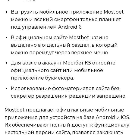
Выгрузить мобильное приложение Mostbet
можно и всякий смартфон только планшет
под управлением Android 6.
В официальном сайте Mostbet казино
выделено а отдельный раздел, в который
можно перейдут через верхнее меню.
Для возле в аккаунт Мостбет КЗ откройте
официального сайт или мобильное
приложение букмекера.
Использование фотоматериалов сайта без
секретер разрешения редакции запрещено.
Mostbet предлагает официальные мобильные
приложения для устройств на базе Android и iOS.
Их обеспечивают полный доступ к функционалу
настольной версии сайта, позволяя заключать