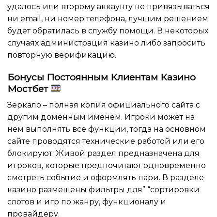
удалось или второму аккаунту не привязываться
ни email, ни номер телефона, лучшим решением
будет обратилась в службу помощи. В некоторых
случаях администрация казино либо запросить
повторную верификацию.
Бонусы Постоянным Клиентам Казино
Мостбет
Зеркало – полная копия официального сайта с
другим доменным именем. Игроки может на
нем выполнять все функции, тогда на основном
сайте проводятся технические работой или его
блокируют. Живой раздел предназначена для
игроков, которые предпочитают одновременно
смотреть событие и оформлять пари. В разделе
казино размещены фильтры для” “сортировки
слотов и игр по жанру, функционалу и
провайдеру.