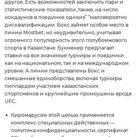
другое. Есть возможностей заключить пари и
статистические показатели, также, на число
нокдаунов в поединке одноиз” “маловероятно
дисквалификации. Бокс займет особое место в
линии Mostbet, но неудивительно, учитывая
огромного популярность этого полубомжового
спорта в Казахстане. Букмекер предлагает
ставки на все значимые турниры и поединки
как на национальном, так и на международном
уровне. А линии представлены бокс и
смешанные единоборства, включая турниры
пиппардом участием казахстанских
спортсменов и крупнейшие промоушены вроде
UFC.
Киромарусом этой целью применяется
комплекс специальных действенных —
политика конфиденциальности, сертификат