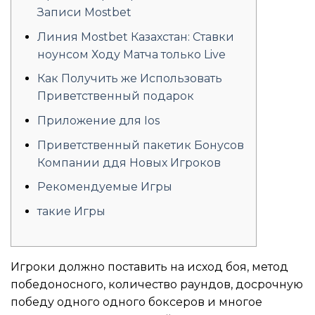
Записи Mostbet
Линия Mostbet Казахстан: Ставки
ноунсом Ходу Матча только Live
Как Получить же Использовать
Приветственный подарок
Приложение для Ios
Приветственный пакетик Бонусов
Компании ддя Новых Игроков
Рекомендуемые Игры
такие Игры
Игроки должно поставить на исход боя, метод
победоносного, количество раундов, досрочную
победу одного одного боксеров и многое