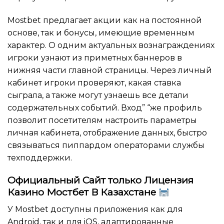
Mostbet предлагает акции как на постоянной
основе, так и бонусы, имеющие временным
характер. О одним актуальных вознаграждениях
игроки узнают из приметных баннеров в
нижняя части главной страницы. Через личный
кабинет игроки проверяют, какая ставка
сыграла, а также могут узнаешь все детали
содержательных событий. Вход” “же профиль
позволит посетителям настроить параметры
личная кабинета, отображение данных, быстро
связываться пиппардом операторами службы
техподдержки.
Официальный Сайт только Лицензия
Казино Мостбет В Казахстане
У Mostbet доступны приложения как для
Android, так и для iOS, адаптированные