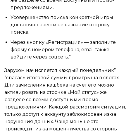
же разделе со всеми доступными промо-
предложениями.
Усовершенство поиска конкретной игры
достаточно ввести ее название в строку
поиска.
Через кнопку «Регистрация» — заполните
форму с номером телефона, email также
войдите через соцсеть.”
Зарухом начисляется каждый понедельник”
“спасась итоговой суммы проигрыша в слотах.
Дли зачисления кэшбека на счет его можно
активировать на строчке «Мой статус» же
разделе со всеми доступными промо-
предложениями. Каждой рассмотрим ситуации,
только доступ к аккаунту заблокирован из-за
нарушения данных. Чаще меньше это
происходит из-за мошенничества со стороны