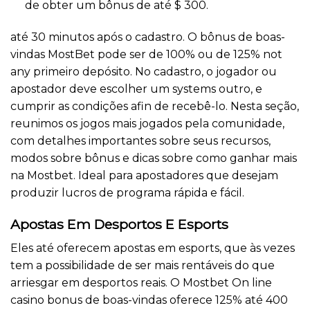
de obter um bônus de até $ 300.
até 30 minutos após o cadastro. O bônus de boas-
vindas MostBet pode ser de 100% ou de 125% not
any primeiro depósito. No cadastro, o jogador ou
apostador deve escolher um systems outro, e
cumprir as condições afin de recebê-lo. Nesta seção,
reunimos os jogos mais jogados pela comunidade,
com detalhes importantes sobre seus recursos,
modos sobre bônus e dicas sobre como ganhar mais
na Mostbet. Ideal para apostadores que desejam
produzir lucros de programa rápida e fácil.
Apostas Em Desportos E Esports
Eles até oferecem apostas em esports, que às vezes
tem a possibilidade de ser mais rentáveis do que
arriesgar em desportos reais. O Mostbet On line
casino bonus de boas-vindas oferece 125% até 400