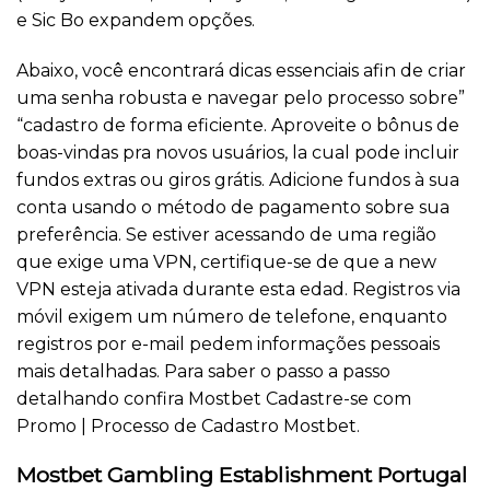
e Sic Bo expandem opções.
Abaixo, você encontrará dicas essenciais afin de criar
uma senha robusta e navegar pelo processo sobre”
“cadastro de forma eficiente. Aproveite o bônus de
boas-vindas pra novos usuários, la cual pode incluir
fundos extras ou giros grátis. Adicione fundos à sua
conta usando o método de pagamento sobre sua
preferência. Se estiver acessando de uma região
que exige uma VPN, certifique-se de que a new
VPN esteja ativada durante esta edad. Registros via
móvil exigem um número de telefone, enquanto
registros por e-mail pedem informações pessoais
mais detalhadas. Para saber o passo a passo
detalhando confira Mostbet Cadastre-se com
Promo | Processo de Cadastro Mostbet.
Mostbet Gambling Establishment Portugal