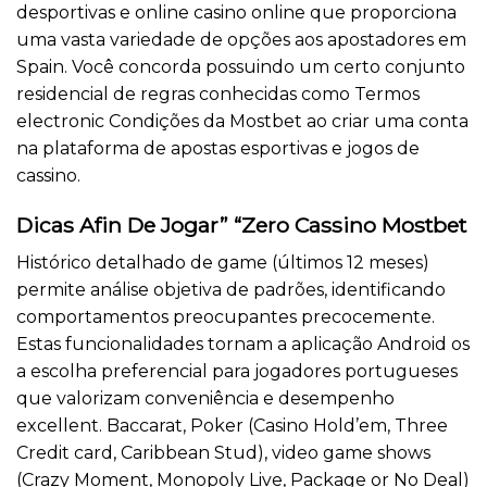
desportivas e online casino online que proporciona
uma vasta variedade de opções aos apostadores em
Spain. Você concorda possuindo um certo conjunto
residencial de regras conhecidas como Termos
electronic Condições da Mostbet ao criar uma conta
na plataforma de apostas esportivas e jogos de
cassino.
Dicas Afin De Jogar” “Zero Cassino Mostbet
Histórico detalhado de game (últimos 12 meses)
permite análise objetiva de padrões, identificando
comportamentos preocupantes precocemente.
Estas funcionalidades tornam a aplicação Android os
a escolha preferencial para jogadores portugueses
que valorizam conveniência e desempenho
excellent. Baccarat, Poker (Casino Hold’em, Three
Credit card, Caribbean Stud), video game shows
(Crazy Moment, Monopoly Live, Package or No Deal)