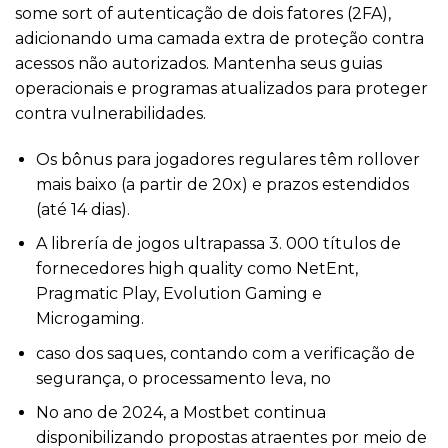
some sort of autenticação de dois fatores (2FA),
adicionando uma camada extra de proteção contra
acessos não autorizados. Mantenha seus guias
operacionais e programas atualizados para proteger
contra vulnerabilidades.
Os bônus para jogadores regulares têm rollover
mais baixo (a partir de 20x) e prazos estendidos
(até 14 dias).
A librería de jogos ultrapassa 3. 000 títulos de
fornecedores high quality como NetEnt,
Pragmatic Play, Evolution Gaming e
Microgaming.
caso dos saques, contando com a verificação de
segurança, o processamento leva, no
No ano de 2024, a Mostbet continua
disponibilizando propostas atraentes por meio de