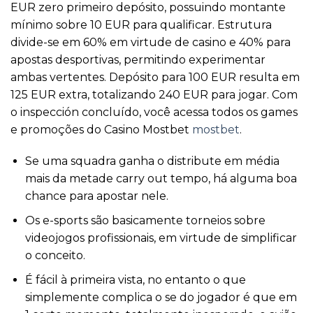
EUR zero primeiro depósito, possuindo montante
mínimo sobre 10 EUR para qualificar. Estrutura
divide-se em 60% em virtude de casino e 40% para
apostas desportivas, permitindo experimentar
ambas vertentes. Depósito para 100 EUR resulta em
125 EUR extra, totalizando 240 EUR para jogar. Com
o inspección concluído, você acessa todos os games
e promoções do Casino Mostbet
mostbet
.
Se uma squadra ganha o distribute em média
mais da metade carry out tempo, há alguma boa
chance para apostar nele.
Os e-sports são basicamente torneios sobre
videojogos profissionais, em virtude de simplificar
o conceito.
É fácil à primeira vista, no entanto o que
simplemente complica o se do jogador é que em