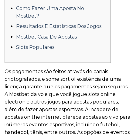
Como Fazer Uma Aposta No
Mostbet?
Resultados E Estatísticas Dos Jogos
Mostbet Casa De Apostas
Slots Populares
Os pagamentos são feitos através de canais
criptografados, e some sort of existência de uma
licença garante que os pagamentos sejam seguros.
A Mostbet da voie que você jogue slots online
electronic outros jogos para apostas populares,
além de fazer apostas esportivas. A incapere de
apostas on the internet oferece apostas ao vivo para
inúmeros eventos esportivos, incluindo futebol,
handebol, tênis, entre outros. As opções de eventos