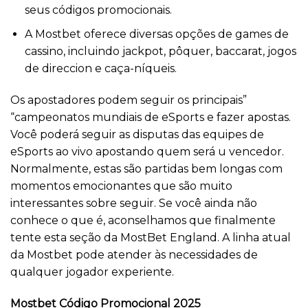
seus códigos promocionais.
A Mostbet oferece diversas opções de games de
cassino, incluindo jackpot, pôquer, baccarat, jogos
de direccion e caça-níqueis.
Os apostadores podem seguir os principais”
“campeonatos mundiais de eSports e fazer apostas.
Você poderá seguir as disputas das equipes de
eSports ao vivo apostando quem será u vencedor.
Normalmente, estas são partidas bem longas com
momentos emocionantes que são muito
interessantes sobre seguir. Se você ainda não
conhece o que é, aconselhamos que finalmente
tente esta seção da MostBet England. A linha atual
da Mostbet pode atender às necessidades de
qualquer jogador experiente.
Mostbet Código Promocional 2025