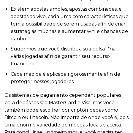
Existem apostas simples, apostas combinadas, e
apostas ao vivo, cada uma com características que
tem a possibilidade de serem usadas afin de criar
estratégias muchas e aumentar while chances de
ganho.
Sugerimos que você distribua sua bolsa” “na
várias jogadas afin de garantir seu recurso
financeiro.
Cada medida é aplicada rigorosamente afin de
proteger nossos jogadores.
Os sistemas de pagamento cependant populares
para depósitos são MasterCard e Visa, mas você
também pode escolher por criptomoedas como
Bitcoin ou Litecoin. Não importa de onde você é, pois
uma enorme variedade de moedas locais é aceita.
Para concluir seu primeiro saque, você precisa ter