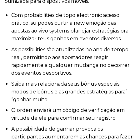
otimizada para dispositivos móveis.
Com probabilities de topo electronic acesso
prático, su podes curtir a new emoção das
apostas ao vivo systems planejar estratégias pra
maximizar teus ganhos em eventos diversos.
As possibilities são atualizadas no ano de tempo
real, permitindo aos apostadores reagir
rapidamente a qualquer mudança no decorrer
dos eventos desportivos.
Saiba mais relacionada seus bônus especiais,
modos de bônus e as grandes estratégias para”
“ganhar muito.
O orden enviará um código de verificação em
virtude de ele para confirmar seu registro.
A possibilidade de ganhar provoca os
participantes aumentarem as chances para fazer