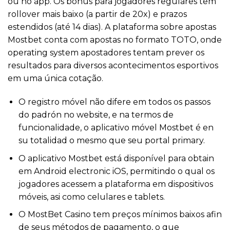
ou no app. Os bônus para jogadores regulares têm
rollover mais baixo (a partir de 20x) e prazos
estendidos (até 14 dias). A plataforma sobre apostas
Mostbet conta com apostas no formato TOTO, onde
operating system apostadores tentam prever os
resultados para diversos acontecimentos esportivos
em uma única cotação.
O registro móvel não difere em todos os passos
do padrón no website, e na termos de
funcionalidade, o aplicativo móvel Mostbet é en
su totalidad o mesmo que seu portal primary.
O aplicativo Mostbet está disponível para obtain
em Android electronic iOS, permitindo o qual os
jogadores acessem a plataforma em dispositivos
móveis, asi como celulares e tablets.
O MostBet Casino tem preços mínimos baixos afin
de seus métodos de pagamento, o que