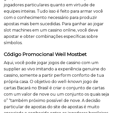
jogadores particulares quanto em virtude de
equipes inteiras. Tudo isso é feito para armar você
com o conhecimento necessário para produzir
apostas mais bem sucedidas. Para ganhar ao jogar
slot machines em um cassino online, você deve
apostar e obter combinações específicas sobre
símbolos.
Código Promocional Weil Mostbet
Aqui, você pode jogar jogos de cassino com um
supplier ao vivo imitando a experiência genuine do
cassino, somente a partir perform conforto de tua
própria casa. O objetivo do well-known jogo de
cartas Bacará no Brasil é criar o conjunto de cartas
com um valor de nove ou um conjunto os quais seja
o” “também próximo possível de nove. A decisão
particular de apostas do site de apostas é muito