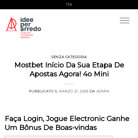
Salta
ITA
ai
contenuti
SENZA CATEGORIA
Mostbet Início Da Sua Etapa De
Apostas Agora! 4o Mini
PUBBLICATO IL
MARZO 21, 2026
DA
ADMIN
Faça Login, Jogue Electronic Ganhe
Um Bônus De Boas-vindas