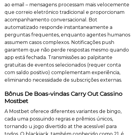
ao email – mensagens processam mais velocemente
que correio eletrónico tradicional e proporcionam
acompanhamento conversacional. Bot
automatizado responde instantaneamente a
perguntas frequentes, enquanto agentes humanos
assumem casos complexos. Notificações push
garantem que não perde respostas mesmo quando
app está fechada. Transmissões ao palpitante
gratuitas de eventos selecionados (requer conta
com saldo positivo) complementam experiência,
eliminando necessidade de subscrições externas.
Bônus De Boas-vindas Carry Out Cassino
Mostbet
A Mostbet oferece diferentes variantes de bingo,
cada uma possuindo regras e prêmios únicos,
tornando u jogo divertido at the acessível para
todos. O blackjack, também conhecido como 21, é