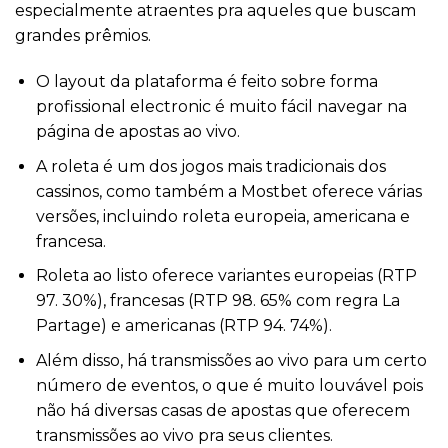
especialmente atraentes pra aqueles que buscam
grandes prêmios.
O layout da plataforma é feito sobre forma
profissional electronic é muito fácil navegar na
página de apostas ao vivo.
A roleta é um dos jogos mais tradicionais dos
cassinos, como também a Mostbet oferece várias
versões, incluindo roleta europeia, americana e
francesa.
Roleta ao listo oferece variantes europeias (RTP
97. 30%), francesas (RTP 98. 65% com regra La
Partage) e americanas (RTP 94. 74%).
Além disso, há transmissões ao vivo para um certo
número de eventos, o que é muito louvável pois
não há diversas casas de apostas que oferecem
transmissões ao vivo pra seus clientes.