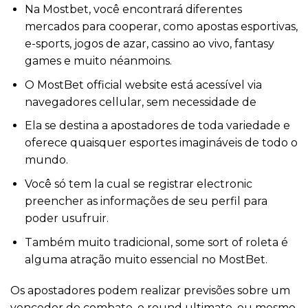
Na Mostbet, você encontrará diferentes
mercados para cooperar, como apostas esportivas,
e-sports, jogos de azar, cassino ao vivo, fantasy
games e muito néanmoins.
O MostBet official website está acessível via
navegadores cellular, sem necessidade de
Ela se destina a apostadores de toda variedade e
oferece quaisquer esportes imagináveis de todo o
mundo.
Você só tem la cual se registrar electronic
preencher as informações de seu perfil para
poder usufruir.
Também muito tradicional, some sort of roleta é
alguma atração muito essencial no MostBet.
Os apostadores podem realizar previsões sobre um
vencedor do combate, o round ultimate, ou mesmo