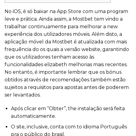
No iOS, é só baixar na App Store com uma program
leve e prática. Ainda assim, a Mostbet tem vindo a
trabalhar continuamente para melhorar a new
experiência dos utilizadores móveis. Além disto, a
aplicação móvel da Mostbet é atualizada com mais
frequência do os quais a versão website, garantindo
que os utilizadores tenham acesso às
funcionalidades elizabeth melhorias mais recentes.
No entanto, é importante lembrar que os bónus
obtidos através de recomendações também estão
sujeitos a requisitos para apostas antes de poderem
ser levantados.
Após clicar em “Obter”, the instalação será feita
automaticamente.
O site, inclusive, conta com to idioma Português
pra o público do brasil.