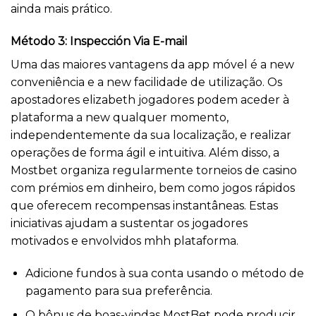
ainda mais prático.
Método 3: Inspección Via E-mail
Uma das maiores vantagens da app móvel é a new
conveniência e a new facilidade de utilização. Os
apostadores elizabeth jogadores podem aceder à
plataforma a new qualquer momento,
independentemente da sua localização, e realizar
operações de forma ágil e intuitiva. Além disso, a
Mostbet organiza regularmente torneios de casino
com prémios em dinheiro, bem como jogos rápidos
que oferecem recompensas instantâneas. Estas
iniciativas ajudam a sustentar os jogadores
motivados e envolvidos mhh plataforma.
Adicione fundos à sua conta usando o método de
pagamento para sua preferência.
O bônus de boas-vindas MostBet pode producir