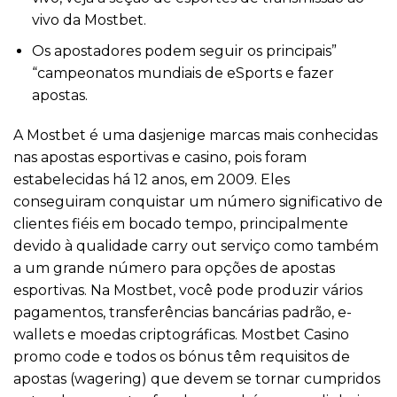
vivo da Mostbet.
Os apostadores podem seguir os principais”
“campeonatos mundiais de eSports e fazer
apostas.
A Mostbet é uma dasjenige marcas mais conhecidas
nas apostas esportivas e casino, pois foram
estabelecidas há 12 anos, em 2009. Eles
conseguiram conquistar um número significativo de
clientes fiéis em bocado tempo, principalmente
devido à qualidade carry out serviço como também
a um grande número para opções de apostas
esportivas. Na Mostbet, você pode produzir vários
pagamentos, transferências bancárias padrão, e-
wallets e moedas criptográficas. Mostbet Casino
promo code e todos os bónus têm requisitos de
apostas (wagering) que devem se tornar cumpridos