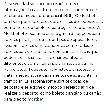
Para secadastrar, você precisará fornecer
informações básicas, tais como e-mail, número de
telefone e moeda preferencial (BRL). O Mostbet
também permite o uso sobre contas de redes sociais
ou números de telefone para agilizar o processo. A
Mostbet oferece uma ampla gama de opções para
apostas para fijar quaisquer tipos de apostadores.
Existem apostas simples, apostas combinadas, e
apostas ao vivo, cada uma com características que
podem ser usadas afin de criar estratégias
diferentes e aumentar since chances de ganho.
Para efetuar 1 depósito na Mostbet, é necessário
visitar a seção sobre pagamentos de sua conta na
trampolín. Lá, escolha some sort of opção de
depósito e selecione o método desejado afin de
realizar o deposito, como boleto bancário ou cartão
para crédito
mostbet
.