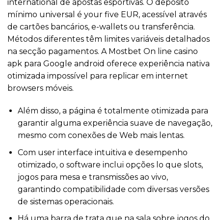
international de apostas esportivas. O depósito
mínimo universal é your five EUR, acessível através
de cartões bancários, e-wallets ou transferência.
Métodos diferentes têm limites variáveis detalhados
na secção pagamentos. A Mostbet On line casino
apk para Google android oferece experiência nativa
otimizada impossível para replicar em internet
browsers móveis.
Além disso, a página é totalmente otimizada para
garantir alguma experiência suave de navegação,
mesmo com conexões de Web mais lentas.
Com user interface intuitiva e desempenho
otimizado, o software inclui opções lo que slots,
jogos para mesa e transmissões ao vivo,
garantindo compatibilidade com diversas versões
de sistemas operacionais.
Há uma barra de trata que na sala sobre jogos do