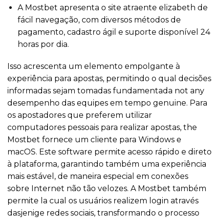
A Mostbet apresenta o site atraente elizabeth de
fácil navegação, com diversos métodos de
pagamento, cadastro ágil e suporte disponível 24
horas por dia.
Isso acrescenta um elemento empolgante à
experiência para apostas, permitindo o qual decisões
informadas sejam tomadas fundamentada not any
desempenho das equipes em tempo genuine. Para
os apostadores que preferem utilizar
computadores pessoais para realizar apostas, the
Mostbet fornece um cliente para Windows e
macOS. Este software permite acesso rápido e direto
à plataforma, garantindo também uma experiência
mais estável, de maneira especial em conexões
sobre Internet não tão velozes. A Mostbet também
permite la cual os usuários realizem login através
dasjenige redes sociais, transformando o processo