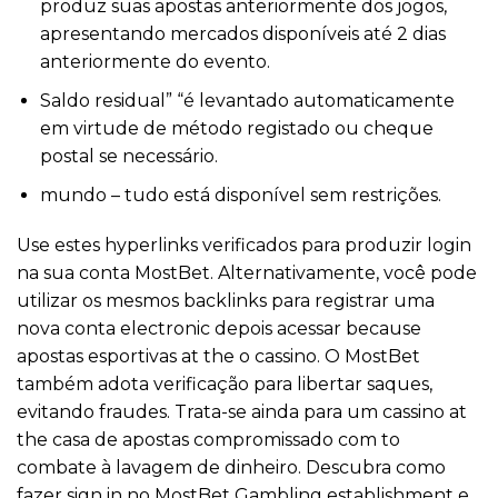
produz suas apostas anteriormente dos jogos,
apresentando mercados disponíveis até 2 dias
anteriormente do evento.
Saldo residual” “é levantado automaticamente
em virtude de método registado ou cheque
postal se necessário.
mundo – tudo está disponível sem restrições.
Use estes hyperlinks verificados para produzir login
na sua conta MostBet. Alternativamente, você pode
utilizar os mesmos backlinks para registrar uma
nova conta electronic depois acessar because
apostas esportivas at the o cassino. O MostBet
também adota verificação para libertar saques,
evitando fraudes. Trata-se ainda para um cassino at
the casa de apostas compromissado com to
combate à lavagem de dinheiro. Descubra como
fazer sign in no MostBet Gambling establishment e