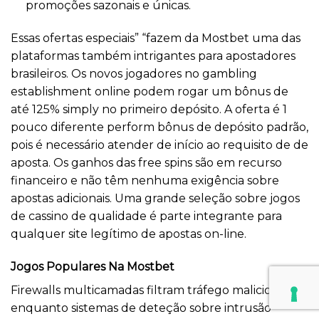
promoções sazonais e únicas.
Essas ofertas especiais” “fazem da Mostbet uma das
plataformas também intrigantes para apostadores
brasileiros. Os novos jogadores no gambling
establishment online podem rogar um bônus de
até 125% simply no primeiro depósito. A oferta é 1
pouco diferente perform bônus de depósito padrão,
pois é necessário atender de início ao requisito de de
aposta. Os ganhos das free spins são em recurso
financeiro e não têm nenhuma exigência sobre
apostas adicionais. Uma grande seleção sobre jogos
de cassino de qualidade é parte integrante para
qualquer site legítimo de apostas on-line.
Jogos Populares Na Mostbet
Firewalls multicamadas filtram tráfego malicioso,
enquanto sistemas de deteção sobre intrusão