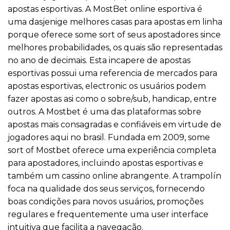
apostas esportivas. A MostBet online esportiva é
uma dasjenige melhores casas para apostas em linha
porque oferece some sort of seus apostadores since
melhores probabilidades, os quais são representadas
no ano de decimais. Esta incapere de apostas
esportivas possui uma referencia de mercados para
apostas esportivas, electronic os usuários podem
fazer apostas asi como o sobre/sub, handicap, entre
outros. A Mostbet é uma das plataformas sobre
apostas mais consagradas e confiáveis em virtude de
jogadores aqui no brasil. Fundada em 2009, some
sort of Mostbet oferece uma experiência completa
para apostadores, incluindo apostas esportivas e
também um cassino online abrangente. A trampolín
foca na qualidade dos seus serviços, fornecendo
boas condições para novos usuários, promoções
regulares e frequentemente uma user interface
intuitiva que facilita a navegação.