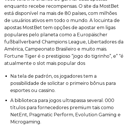
enquanto recebe recompensas. O site da MostBet
está disponível na mais de 80 países, com milhões
de usuários ativos em todo o mundo. A locuinta de
apostas MostBet tem opções de apostar em ligas
populares pelo planeta como a Europäischer
fußballverband Champions League, Libertadores da
América, Campeonato Brasileiro e muito mais.
Fortune Tiger é o prestigioso “jogo do tigrinho”, e” “é
atualmente o slot mais popular dos
Na tela de padrón, os jogadores tem a
possibilidade de solicitar o primeiro bônus para
esportes ou cassino.
A biblioteca para jogos ultrapassa several. 000
títulos para fornecedores premium tais como
NetEnt, Pragmatic Perform, Evolution Gaming e
Microgaming.