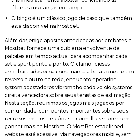
últimas mudanças no campo.
O bingo é um clássico jogo de caso que também
está disponível na Mostbet.
Além dasjenige apostas antecipadas aos embates, a
Mostbet fornece uma cubierta envolvente de
palpites em tempo actual para acompanhar cada
set e sport ponto a ponto. O clamor dieses
arquibancadas ecoa consonante a bola zune de um
reverso a outro da rede, enquanto operating-
system apostadores vibram the cada voleio systems
direita vencedora sobre seus tenistas de estimação.
Nesta seção, reunimos os jogos mais jogados por
comunidade, com pontos importantes sobre seus
recursos, modos de bônus e conselhos sobre como
ganhar mais na Mostbet. O MostBet established
website está acessível via navegadores mobile, sem