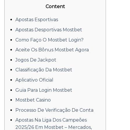
Content
Apostas Esportivas
Apostas Desportivas Mostbet
Como Faço O Mostbet Login?
Aceite Os Bônus Mostbet Agora
Jogos De Jackpot
Classificação Da Mostbet
Aplicativo Oficial
Guia Para Login Mostbet
Mostbet Casino
Processo De Verificação De Conta
Apostas Na Liga Dos Campeões
2025/26 Em Mostbet – Mercados,