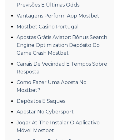
Previsões E Últimas Odds
Vantagens Perform App Mostbet
Mostbet Casino Portugal
Apostas Grátis Aviator: Bônus Search
Engine Optimization Depósito Do
Game Crash Mostbet
Canais De Vecindad E Tempos Sobre
Resposta
Como Fazer Uma Aposta No
Mostbet?
Depósitos E Saques
Apostar No Cybersport
Jogar At The Instalar O Aplicativo
Móvel Mostbet