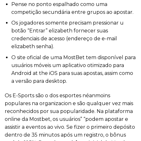
Pense no ponto espalhado como uma
competição secundária entre grupos ao apostar.
Os jogadores somente precisam pressionar u
botão “Entrar” elizabeth fornecer suas
credenciais de acesso (endereço de e-mail
elizabeth senha).
O site oficial de uma MostBet tem disponível para
usuários móveis um aplicativo otimizado para
Android at the iOS para suas apostas, assim como
a versão para desktop.
Os E-Sports são o dos esportes néanmoins
populares na organizacion e são qualquer vez mais
reconhecidos por sua popularidade. Na plataforma
online da Mostbet, os usuários” “podem apostar e
assistir a eventos ao vivo. Se fizer o primeiro depósito
dentro de 35 minutos após um registro, o bônus