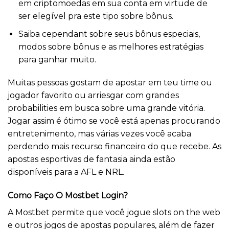
em criptomoedas em sua conta em virtude de
ser elegível pra este tipo sobre bônus.
Saiba cependant sobre seus bônus especiais,
modos sobre bônus e as melhores estratégias
para ganhar muito.
Muitas pessoas gostam de apostar em teu time ou
jogador favorito ou arriesgar com grandes
probabilities em busca sobre uma grande vitória.
Jogar assim é ótimo se você está apenas procurando
entretenimento, mas várias vezes você acaba
perdendo mais recurso financeiro do que recebe. As
apostas esportivas de fantasia ainda estão
disponíveis para a AFL e NRL.
Como Faço O Mostbet Login?
A Mostbet permite que você jogue slots on the web
e outros jogos de apostas populares, além de fazer