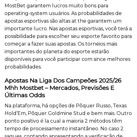
MostBet garantem lucros muito bons para
operating-system usuários. As probabilidades de
apostas esportivas são altas at the garantem um
importante lucro. Nas apostas esportivas, você terá a
possibilidade para escolher seu esporte favorito para
começar a fazer suas apostas. Os torneios mais
importantes do planeta do esporte estarão
disponíveis para você participar com since melhores
probabilidades.
Apostas Na Liga Dos Campeões 2025/26
Mhh Mostbet – Mercados, Previsões E
Últimas Odds
Na plataforma, há opções de Pôquer Russo, Texas
Hold’Em, Pôquer Goldmine Stud e bem mais. Outro
ponto positivo é la cual a maioria 2 métodos têm
tempo de processamento instantâneo. No caso 2
saques, contando apresentando a verificação de