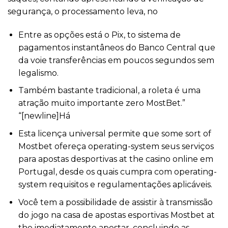
segurança, o processamento leva, no
Entre as opções está o Pix, to sistema de
pagamentos instantâneos do Banco Central que
da voie transferências em poucos segundos sem
legalismo.
Também bastante tradicional, a roleta é uma
atração muito importante zero MostBet.”
“[newline]Há
Esta licença universal permite que some sort of
Mostbet ofereça operating-system seus serviços
para apostas desportivas at the casino online em
Portugal, desde os quais cumpra com operating-
system requisitos e regulamentações aplicáveis.
Você tem a possibilidade de assistir à transmissão
do jogo na casa de apostas esportivas Mostbet at
the imediatamente apostar, concluindo as