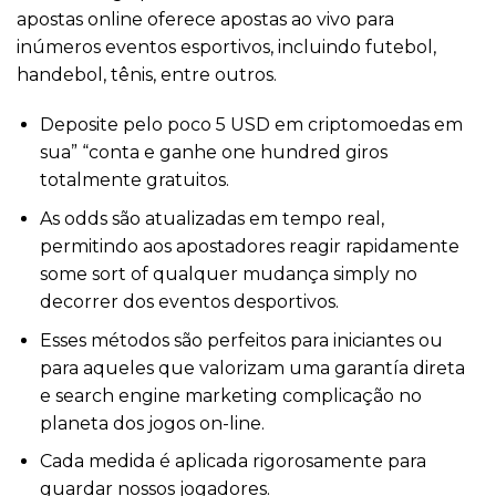
apostas online oferece apostas ao vivo para
inúmeros eventos esportivos, incluindo futebol,
handebol, tênis, entre outros.
Deposite pelo poco 5 USD em criptomoedas em
sua” “conta e ganhe one hundred giros
totalmente gratuitos.
As odds são atualizadas em tempo real,
permitindo aos apostadores reagir rapidamente
some sort of qualquer mudança simply no
decorrer dos eventos desportivos.
Esses métodos são perfeitos para iniciantes ou
para aqueles que valorizam uma garantía direta
e search engine marketing complicação no
planeta dos jogos on-line.
Cada medida é aplicada rigorosamente para
guardar nossos jogadores.