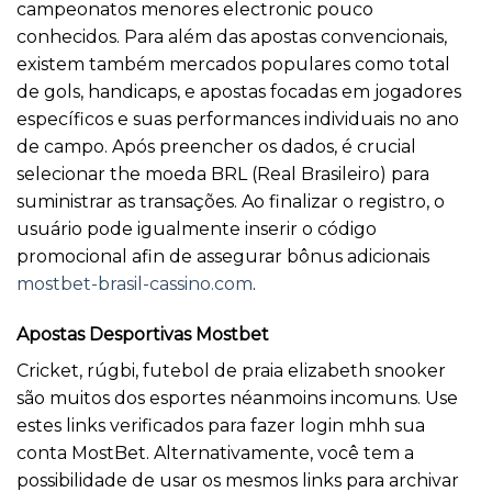
campeonatos menores electronic pouco
conhecidos. Para além das apostas convencionais,
existem também mercados populares como total
de gols, handicaps, e apostas focadas em jogadores
específicos e suas performances individuais no ano
de campo. Após preencher os dados, é crucial
selecionar the moeda BRL (Real Brasileiro) para
suministrar as transações. Ao finalizar o registro, o
usuário pode igualmente inserir o código
promocional afin de assegurar bônus adicionais
mostbet-brasil-cassino.com
.
Apostas Desportivas Mostbet
Cricket, rúgbi, futebol de praia elizabeth snooker
são muitos dos esportes néanmoins incomuns. Use
estes links verificados para fazer login mhh sua
conta MostBet. Alternativamente, você tem a
possibilidade de usar os mesmos links para archivar