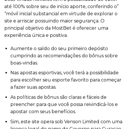
até 100% sobre seu de início aporte, conferindo o”
“móvil inicial substancial em virtude de explorar o
site e arriscar possuindo maior segurança. O
principal objetivo da MostBet é oferecer uma
experiência única e positiva.
Aumente o saldo do seu primeiro depósito
cumprindo as recomendações do bônus sobre
boas-vindas.
Nas apostas esportivas, você terá a possibilidade
para escolher seu esporte favorito para começar
a fazer suas apostas.
As políticas de bônus são claras e fáceis de
preencher para que você possa reivindicá-los e
apostar com seus benefícios.
Sim, este site opera sob Venson Limited com uma
licença legal de game do Governo para Curaçao.