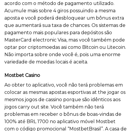
acordo com o método de pagamento utilizado.
Acumule mais sobre 4 giros possuindo a mesma
aposta e você poderá desbloquear um bônus extra
que aumentará sua taxa de chances. Os sistemas de
pagamento mais populares para depósitos são
MasterCard electronic Visa, mas você também pode
optar por criptomoedas asi como Bitcoin ou Litecoin.
Não importa sobre onde você é, pois uma enorme
variedade de moedas locais é aceita.
Mostbet Casino
Ao obter to aplicativo, você não terá problemas em
colocar as mesmas apostas esportivas at the jogar os
mesmos jogos de cassino porque são idênticos aos
jogos carry out site. Você também não terá
problemas em receber o bônus de boas-vindas de
100% até BRL 1700 no aplicativo móvel Mostbet
com o código promocional “MostbetBrasil”. A casa de