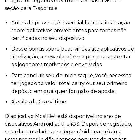
League of Legends electronic CS. Basta visitar a
seção para E-sports e
Antes de proveer, é essencial lograr a instalação
sobre aplicativos provenientes para fontes não
certificadas no seu dispositivo.
Desde bónus sobre boas-vindas até aplicativos de
fidelização, a new plataforma procura sustentar
os jogadores motivados e envolvidos.
Para concluir seu de início saque, você necessita
ter jogado to valor total carry out seu primeiro
depósito em qualquer formato de aposta.
As salas de Crazy Time
O aplicativo MostBet está disponível no ano de
dispositivos Android at the iOS. Depois de registado,
guarda teus dados pra logar rápido na próxima.
Essas promos lo dão chances bonuses de ganhar