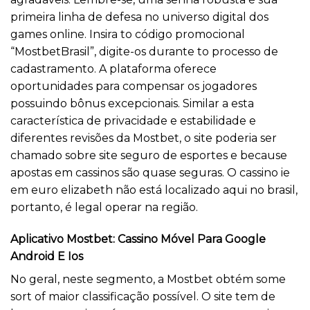
primeira linha de defesa no universo digital dos
games online. Insira to código promocional
“MostbetBrasil”, digite-os durante to processo de
cadastramento. A plataforma oferece
oportunidades para compensar os jogadores
possuindo bônus excepcionais. Similar a esta
característica de privacidade e estabilidade e
diferentes revisões da Mostbet, o site poderia ser
chamado sobre site seguro de esportes e because
apostas em cassinos são quase seguras. O cassino ie
em euro elizabeth não está localizado aqui no brasil,
portanto, é legal operar na região.
Aplicativo Mostbet: Cassino Móvel Para Google
Android E Ios
No geral, neste segmento, a Mostbet obtém some
sort of maior classificação possível. O site tem de