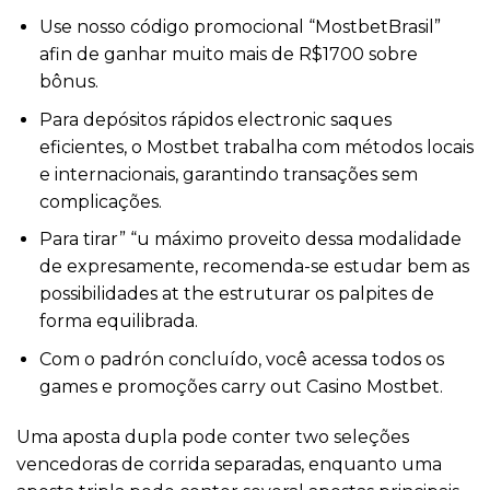
Use nosso código promocional “MostbetBrasil”
afin de ganhar muito mais de R$1700 sobre
bônus.
Para depósitos rápidos electronic saques
eficientes, o Mostbet trabalha com métodos locais
e internacionais, garantindo transações sem
complicações.
Para tirar” “u máximo proveito dessa modalidade
de expresamente, recomenda-se estudar bem as
possibilidades at the estruturar os palpites de
forma equilibrada.
Com o padrón concluído, você acessa todos os
games e promoções carry out Casino Mostbet.
Uma aposta dupla pode conter two seleções
vencedoras de corrida separadas, enquanto uma