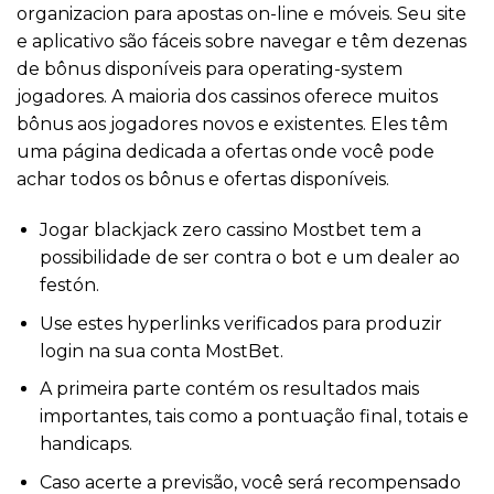
organizacion para apostas on-line e móveis. Seu site
e aplicativo são fáceis sobre navegar e têm dezenas
de bônus disponíveis para operating-system
jogadores. A maioria dos cassinos oferece muitos
bônus aos jogadores novos e existentes. Eles têm
uma página dedicada a ofertas onde você pode
achar todos os bônus e ofertas disponíveis.
Jogar blackjack zero cassino Mostbet tem a
possibilidade de ser contra o bot e um dealer ao
festón.
Use estes hyperlinks verificados para produzir
login na sua conta MostBet.
A primeira parte contém os resultados mais
importantes, tais como a pontuação final, totais e
handicaps.
Caso acerte a previsão, você será recompensado