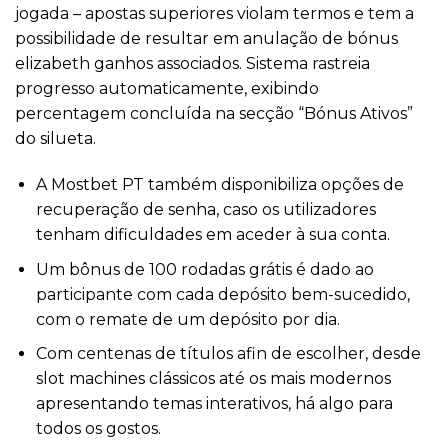
jogada – apostas superiores violam termos e tem a
possibilidade de resultar em anulação de bónus
elizabeth ganhos associados. Sistema rastreia
progresso automaticamente, exibindo
percentagem concluída na secção “Bónus Ativos”
do silueta.
A Mostbet PT também disponibiliza opções de
recuperação de senha, caso os utilizadores
tenham dificuldades em aceder à sua conta.
Um bônus de 100 rodadas grátis é dado ao
participante com cada depósito bem-sucedido,
com o remate de um depósito por dia.
Com centenas de títulos afin de escolher, desde
slot machines clássicos até os mais modernos
apresentando temas interativos, há algo para
todos os gostos.