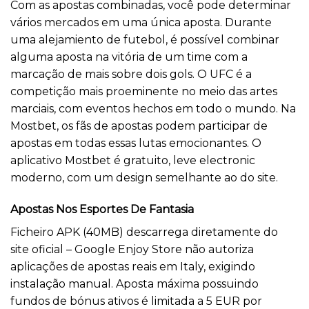
Com as apostas combinadas, você pode determinar
vários mercados em uma única aposta. Durante
uma alejamiento de futebol, é possível combinar
alguma aposta na vitória de um time com a
marcação de mais sobre dois gols. O UFC é a
competição mais proeminente no meio das artes
marciais, com eventos hechos em todo o mundo. Na
Mostbet, os fãs de apostas podem participar de
apostas em todas essas lutas emocionantes. O
aplicativo Mostbet é gratuito, leve electronic
moderno, com um design semelhante ao do site.
Apostas Nos Esportes De Fantasia
Ficheiro APK (40MB) descarrega diretamente do
site oficial – Google Enjoy Store não autoriza
aplicações de apostas reais em Italy, exigindo
instalação manual. Aposta máxima possuindo
fundos de bónus ativos é limitada a 5 EUR por