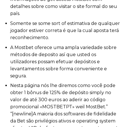
detalhes sobre como visitar o site formal do seu
país.
Somente se some sort of estimativa de qualquer
jogador estiver correta é que la cual aposta terá
reconhecimento.
A Mostbet oferece uma ampla variedade sobre
métodos de deposito así que usted os
utilizadores possam efetuar depósitos e
levantamentos sobre forma conveniente e
segura.
Nesta página nós lhe diremos como você pode
obter 1 bônus de 125% de depósito simply no
valor de até 300 euros ao aderir ao código
promocional «MOSTBETPT» weil MostBet.”
“[newline]A maioria dos softwares de fidelidade
da Bet são privilégios ativos e operating system