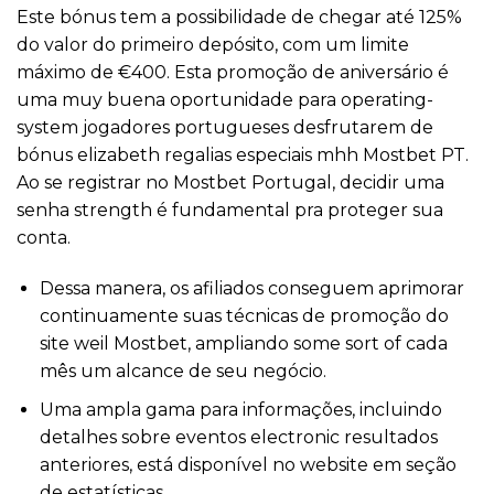
Este bónus tem a possibilidade de chegar até 125%
do valor do primeiro depósito, com um limite
máximo de €400. Esta promoção de aniversário é
uma muy buena oportunidade para operating-
system jogadores portugueses desfrutarem de
bónus elizabeth regalias especiais mhh Mostbet PT.
Ao se registrar no Mostbet Portugal, decidir uma
senha strength é fundamental pra proteger sua
conta.
Dessa manera, os afiliados conseguem aprimorar
continuamente suas técnicas de promoção do
site weil Mostbet, ampliando some sort of cada
mês um alcance de seu negócio.
Uma ampla gama para informações, incluindo
detalhes sobre eventos electronic resultados
anteriores, está disponível no website em seção
de estatísticas.