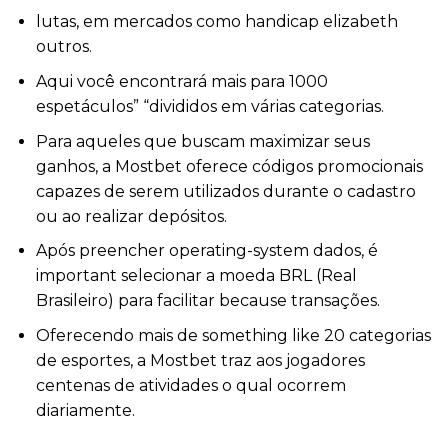
lutas, em mercados como handicap elizabeth
outros.
Aqui você encontrará mais para 1000
espetáculos” “divididos em várias categorias.
Para aqueles que buscam maximizar seus
ganhos, a Mostbet oferece códigos promocionais
capazes de serem utilizados durante o cadastro
ou ao realizar depósitos.
Após preencher operating-system dados, é
important selecionar a moeda BRL (Real
Brasileiro) para facilitar because transações.
Oferecendo mais de something like 20 categorias
de esportes, a Mostbet traz aos jogadores
centenas de atividades o qual ocorrem
diariamente.