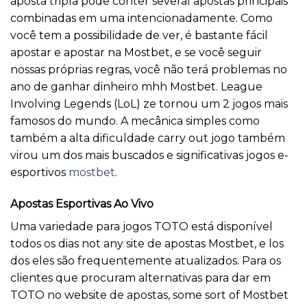
aposta tripla pode conter several apostas principais
combinadas em uma intencionadamente. Como
você tem a possibilidade de ver, é bastante fácil
apostar e apostar na Mostbet, e se você seguir
nossas próprias regras, você não terá problemas no
ano de ganhar dinheiro mhh Mostbet. League
Involving Legends (LoL) ze tornou um 2 jogos mais
famosos do mundo. A mecânica simples como
também a alta dificuldade carry out jogo também
virou um dos mais buscados e significativas jogos e-
esportivos
mostbet
.
Apostas Esportivas Ao Vivo
Uma variedade para jogos TOTO está disponível
todos os dias not any site de apostas Mostbet, e los
dos eles são frequentemente atualizados. Para os
clientes que procuram alternativas para dar em
TOTO no website de apostas, some sort of Mostbet