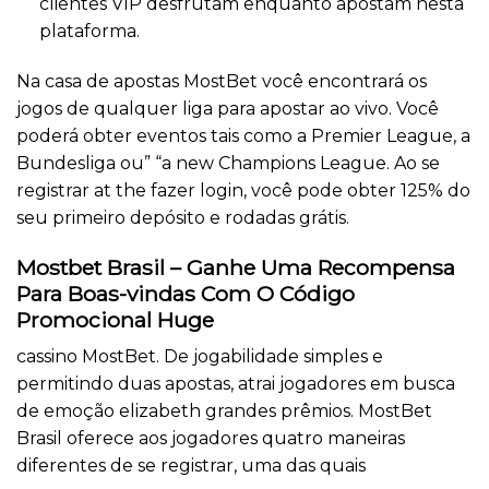
clientes VIP desfrutam enquanto apostam nesta
plataforma.
Na casa de apostas MostBet você encontrará os
jogos de qualquer liga para apostar ao vivo. Você
poderá obter eventos tais como a Premier League, a
Bundesliga ou” “a new Champions League. Ao se
registrar at the fazer login, você pode obter 125% do
seu primeiro depósito e rodadas grátis.
Mostbet Brasil – Ganhe Uma Recompensa
Para Boas-vindas Com O Código
Promocional Huge
cassino MostBet. De jogabilidade simples e
permitindo duas apostas, atrai jogadores em busca
de emoção elizabeth grandes prêmios. MostBet
Brasil oferece aos jogadores quatro maneiras
diferentes de se registrar, uma das quais