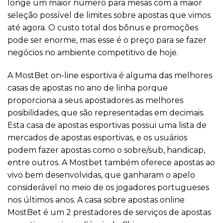
longe um maior número para mesas com a maior
seleção possível de limites sobre apostas que vimos
até agora. O custo total dos bônus e promoções
pode ser enorme, mas esse é o preço para se fazer
negócios no ambiente competitivo de hoje.
A MostBet on-line esportiva é alguma das melhores
casas de apostas no ano de linha porque
proporciona a seus apostadores as melhores
posibilidades, que são representadas em decimais.
Esta casa de apostas esportivas possui uma lista de
mercados de apostas esportivas, e os usuários
podem fazer apostas como o sobre/sub, handicap,
entre outros. A Mostbet também oferece apostas ao
vivo bem desenvolvidas, que ganharam o apelo
considerável no meio de os jogadores portugueses
nos últimos anos. A casa sobre apostas online
MostBet é um 2 prestadores de serviços de apostas