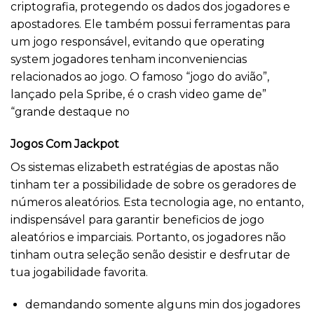
criptografia, protegendo os dados dos jogadores e
apostadores. Ele também possui ferramentas para
um jogo responsável, evitando que operating
system jogadores tenham inconveniencias
relacionados ao jogo. O famoso “jogo do avião”,
lançado pela Spribe, é o crash video game de”
“grande destaque no
Jogos Com Jackpot
Os sistemas elizabeth estratégias de apostas não
tinham ter a possibilidade de sobre os geradores de
números aleatórios. Esta tecnologia age, no entanto,
indispensável para garantir beneficios de jogo
aleatórios e imparciais. Portanto, os jogadores não
tinham outra seleção senão desistir e desfrutar de
tua jogabilidade favorita.
demandando somente alguns min dos jogadores