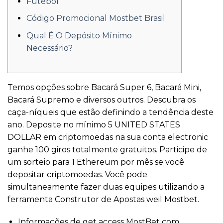
Futebol
Código Promocional Mostbet Brasil
Qual É O Depósito Mínimo
Necessário?
Temos opções sobre Bacará Super 6, Bacará Mini,
Bacará Supremo e diversos outros. Descubra os
caça-níqueis que estão definindo a tendência deste
ano. Deposite no mínimo 5 UNITED STATES
DOLLAR em criptomoedas na sua conta electronic
ganhe 100 giros totalmente gratuitos. Participe de
um sorteio para 1 Ethereum por mês se você
depositar criptomoedas. Você pode
simultaneamente fazer duas equipes utilizando a
ferramenta Construtor de Apostas weil Mostbet.
Informações de get access MostBet com