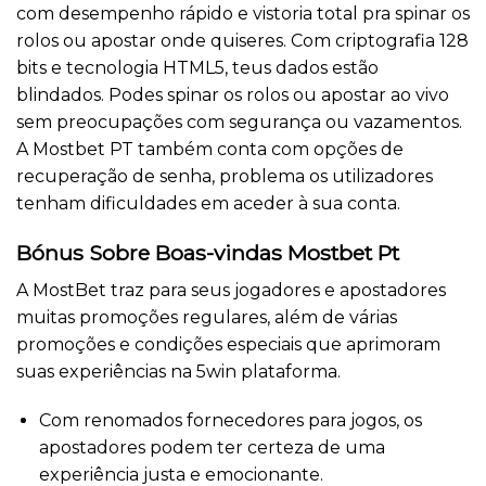
com desempenho rápido e vistoria total pra spinar os
rolos ou apostar onde quiseres. Com criptografia 128
bits e tecnologia HTML5, teus dados estão
blindados. Podes spinar os rolos ou apostar ao vivo
sem preocupações com segurança ou vazamentos.
A Mostbet PT também conta com opções de
recuperação de senha, problema os utilizadores
tenham dificuldades em aceder à sua conta.
Bónus Sobre Boas-vindas Mostbet Pt
A MostBet traz para seus jogadores e apostadores
muitas promoções regulares, além de várias
promoções e condições especiais que aprimoram
suas experiências na 5win plataforma.
Com renomados fornecedores para jogos, os
apostadores podem ter certeza de uma
experiência justa e emocionante.