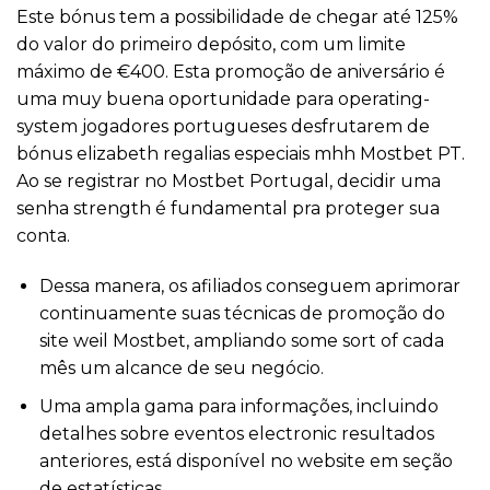
Este bónus tem a possibilidade de chegar até 125%
do valor do primeiro depósito, com um limite
máximo de €400. Esta promoção de aniversário é
uma muy buena oportunidade para operating-
system jogadores portugueses desfrutarem de
bónus elizabeth regalias especiais mhh Mostbet PT.
Ao se registrar no Mostbet Portugal, decidir uma
senha strength é fundamental pra proteger sua
conta.
Dessa manera, os afiliados conseguem aprimorar
continuamente suas técnicas de promoção do
site weil Mostbet, ampliando some sort of cada
mês um alcance de seu negócio.
Uma ampla gama para informações, incluindo
detalhes sobre eventos electronic resultados
anteriores, está disponível no website em seção
de estatísticas.