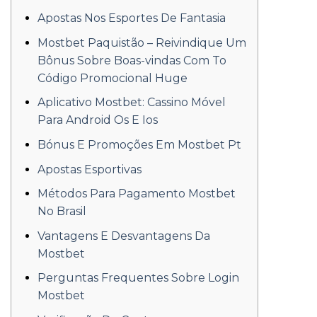
Apostas Nos Esportes De Fantasia
Mostbet Paquistão – Reivindique Um
Bônus Sobre Boas-vindas Com To
Código Promocional Huge
Aplicativo Mostbet: Cassino Móvel
Para Android Os E Ios
Bónus E Promoções Em Mostbet Pt
Apostas Esportivas
Métodos Para Pagamento Mostbet
No Brasil
Vantagens E Desvantagens Da
Mostbet
Perguntas Frequentes Sobre Login
Mostbet