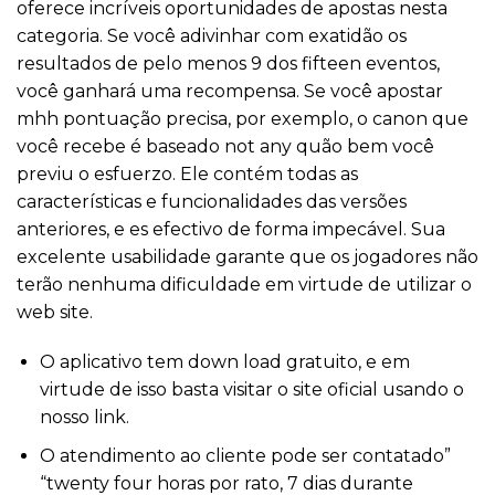
oferece incríveis oportunidades de apostas nesta
categoria. Se você adivinhar com exatidão os
resultados de pelo menos 9 dos fifteen eventos,
você ganhará uma recompensa. Se você apostar
mhh pontuação precisa, por exemplo, o canon que
você recebe é baseado not any quão bem você
previu o esfuerzo. Ele contém todas as
características e funcionalidades das versões
anteriores, e es efectivo de forma impecável. Sua
excelente usabilidade garante que os jogadores não
terão nenhuma dificuldade em virtude de utilizar o
web site.
O aplicativo tem down load gratuito, e em
virtude de isso basta visitar o site oficial usando o
nosso link.
O atendimento ao cliente pode ser contatado”
“twenty four horas por rato, 7 dias durante