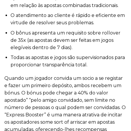
em relação às apostas combinadas tradicionais.
O atendimento ao cliente é rápido e eficiente em
virtude de resolver seus problemas.
O bônus apresenta um requisito sobre rollover
de 35x (as apostas devem ser feitas em jogos
elegíveis dentro de 7 dias).
Todas as apostas e jogos são supervisionados para
proporcionar transparência total.
Quando um jogador convida um socio a se registar
e fazer um primeiro depósito, ambos recebem um
bónus. O bónus pode chegar a 40% do valor
apostado” “pelo amigo convidado, sem limite no
número de pessoas o qual podem ser convidadas. O
“Express Booster” é uma manera atrativa de incitar
os apostadores some sort of arriscar em apostas
acumuladas, oferecendo-lhes recompensas