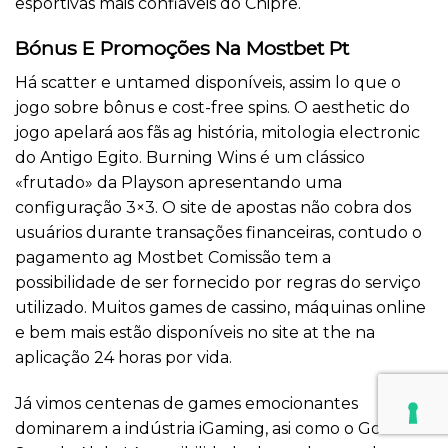
esportivas mais confiáveis do Chipre.
Bónus E Promoções Na Mostbet Pt
Há scatter e untamed disponíveis, assim lo que o
jogo sobre bônus e cost-free spins. O aesthetic do
jogo apelará aos fãs ag história, mitologia electronic
do Antigo Egito. Burning Wins é um clássico
«frutado» da Playson apresentando uma
configuração 3×3. O site de apostas não cobra dos
usuários durante transações financeiras, contudo o
pagamento ag Mostbet Comissão tem a
possibilidade de ser fornecido por regras do serviço
utilizado. Muitos games de cassino, máquinas online
e bem mais estão disponíveis no site at the na
aplicação 24 horas por vida.
Já vimos centenas de games emocionantes
dominarem a indústria iGaming, asi como o Gonzo’s