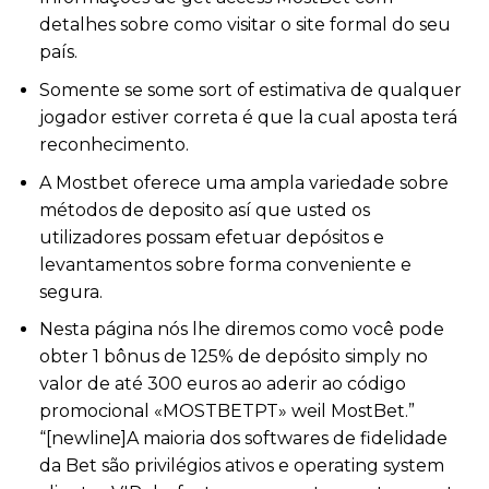
detalhes sobre como visitar o site formal do seu
país.
Somente se some sort of estimativa de qualquer
jogador estiver correta é que la cual aposta terá
reconhecimento.
A Mostbet oferece uma ampla variedade sobre
métodos de deposito así que usted os
utilizadores possam efetuar depósitos e
levantamentos sobre forma conveniente e
segura.
Nesta página nós lhe diremos como você pode
obter 1 bônus de 125% de depósito simply no
valor de até 300 euros ao aderir ao código
promocional «MOSTBETPT» weil MostBet.”
“[newline]A maioria dos softwares de fidelidade
da Bet são privilégios ativos e operating system