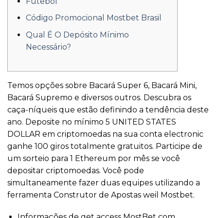
Futebol
Código Promocional Mostbet Brasil
Qual É O Depósito Mínimo
Necessário?
Temos opções sobre Bacará Super 6, Bacará Mini,
Bacará Supremo e diversos outros. Descubra os
caça-níqueis que estão definindo a tendência deste
ano. Deposite no mínimo 5 UNITED STATES
DOLLAR em criptomoedas na sua conta electronic
ganhe 100 giros totalmente gratuitos. Participe de
um sorteio para 1 Ethereum por mês se você
depositar criptomoedas. Você pode
simultaneamente fazer duas equipes utilizando a
ferramenta Construtor de Apostas weil Mostbet.
Informações de get access MostBet com