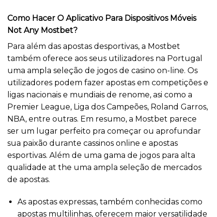
Como Hacer O Aplicativo Para Dispositivos Móveis
Not Any Mostbet?
Para além das apostas desportivas, a Mostbet
também oferece aos seus utilizadores na Portugal
uma ampla seleção de jogos de casino on-line. Os
utilizadores podem fazer apostas em competições e
ligas nacionais e mundiais de renome, asi como a
Premier League, Liga dos Campeões, Roland Garros,
NBA, entre outras. Em resumo, a Mostbet parece
ser um lugar perfeito pra começar ou aprofundar
sua paixão durante cassinos online e apostas
esportivas. Além de uma gama de jogos para alta
qualidade at the uma ampla seleção de mercados
de apostas.
As apostas expressas, também conhecidas como
apostas multilinhas, oferecem maior versatilidade