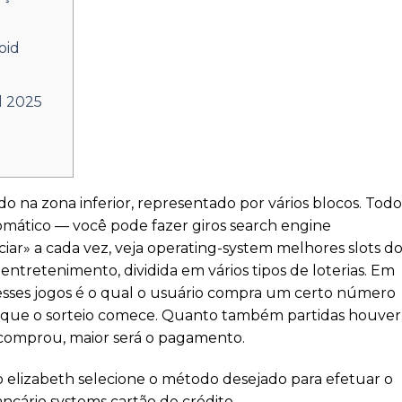
oid
l 2025
do na zona inferior, representado por vários blocos. Todo
omático — você pode fazer giros search engine
ciar» a cada vez, veja operating-system melhores slots d
ntretenimento, dividida em vários tipos de loterias. Em
esses jogos é o qual o usuário compra um certo número
ra que o sorteio comece. Quanto também partidas houver
o comprou, maior será o pagamento.
o elizabeth selecione o método desejado para efetuar o
cário systems cartão de crédito.