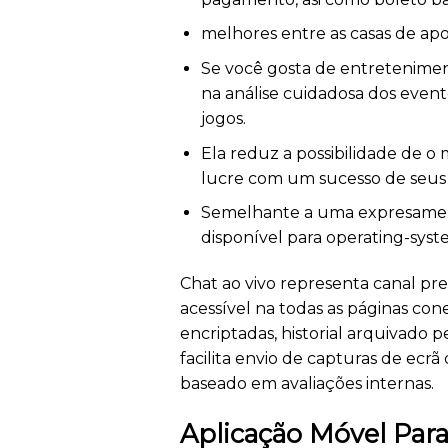
melhores entre as casas de apo
Se você gosta de entretenimen
na análise cuidadosa dos evento
jogos.
Ela reduz a possibilidade de
lucre com um sucesso de seus r
Semelhante a uma expresamente
disponível para operating-syste
Chat ao vivo representa canal pre
acessível na todas as páginas co
encriptadas, historial arquivado p
facilita envio de capturas de ecr
baseado em avaliações internas.
Aplicação Móvel Para