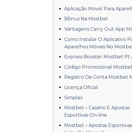
Aplicação Móvel Para Aparel
Bônus Na Mostbet
Vantagens Carry Out App M
Como Instalar O Aplicativo P
Aparelhos Móveis No Mostbe
Express Booster Mostbet Pt 
Código Promocional Mostbe
Registro De Conta Mostbet N
Licença Oficial
Simples
Mostbet – Cassino E Apostas
Esportivas On-line
Mostbet – Apostas Esportiva