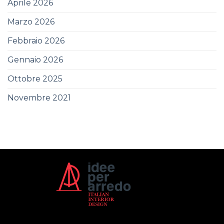
Aprile 2026
Marzo 2026
Febbraio 2026
Gennaio 2026
Ottobre 2025
Novembre 2021