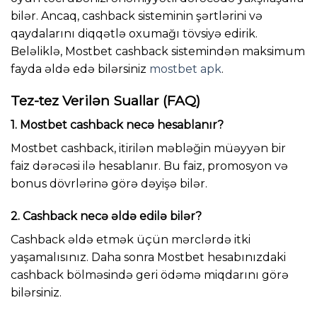
bilər. Ancaq, cashback sisteminin şərtlərini və
qaydalarını diqqətlə oxumağı tövsiyə edirik.
Beləliklə, Mostbet cashback sistemindən maksimum
fayda əldə edə bilərsiniz
mostbet apk
.
Tez-tez Verilən Suallar (FAQ)
1. Mostbet cashback necə hesablanır?
Mostbet cashback, itirilən məbləğin müəyyən bir
faiz dərəcəsi ilə hesablanır. Bu faiz, promosyon və
bonus dövrlərinə görə dəyişə bilər.
2. Cashback necə əldə edilə bilər?
Cashback əldə etmək üçün mərclərdə itki
yaşamalısınız. Daha sonra Mostbet hesabınızdaki
cashback bölməsində geri ödəmə miqdarını görə
bilərsiniz.