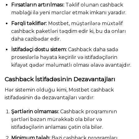
Fırsatların artırılması:
Təklif olunan cashback
məbləği ilə yeni mərclər etmək imkanı yaradır.
Fərqli təkliflər:
Mostbet, müştərilərə müxtəlif
cashback paketləri təqdim edir ki, bu da onları
daha cazibədar edir.
İstifadəçi dostu sistem:
Cashback daha sadə
proseslərlə həyata keçirilir və istifadəçilərin
kifayət qədər məlumatlı olması əlavə avantajdır.
Cashback İstifadəsinin Dezavantajları
Hər sistemin olduğu kimi, Mostbet cashback
istifadəsinin də dezavantajları vardır:
Şərtlərin olmaması:
Cashback proqramının
şərtləri bəzən mürəkkəb ola bilər və
istifadəçilərin anlaması çətin ola bilər.
Minimum tələb:
Bəzi cashback proqramları,