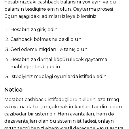
hesabınızdaki cashback balansını yoxlayın və bu
balansın təsdiqinə əmin olun. Qaytarma prosesi
üçün aşağıdakı adımları izləyə bilərsiniz:
Hesabınıza giriş edin.
Cashback bölməsinə daxil olun.
Geri ödəmə miqdarı ilə tanış olun.
Hesabınıza dərhal köçürüləcək qaytarma
məbləğini təsdiq edin.
İstədiyiniz məbləği oyunlarda istifadə edin.
Nəticə
Mostbet cashback, istifadəçilərə itkilərini azaltmaq
və oyuna daha çox çəkmək imkanları təqdim edən
cazibədar bir sistemdir. Həm avantajları, həm də
dezavantajları olan bu sistemin istifadəsi, onlayn
oyun təcrübənizi əhəmiyyətli dərəcədə yaxşılaşdıra