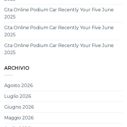
Gta Online Podium Car Recently Your Five June
2025
Gta Online Podium Car Recently Your Five June
2025
Gta Online Podium Car Recently Your Five June
2025
ARCHIVIO
Agosto 2026
Luglio 2026
Giugno 2026
Maggio 2026