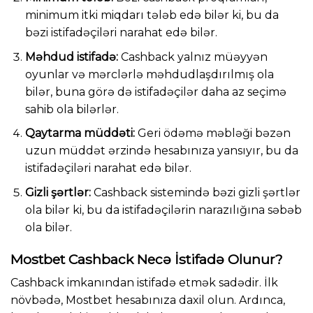
minimum itki miqdarı tələb edə bilər ki, bu da
bəzi istifadəçiləri narahat edə bilər.
Məhdud istifadə:
Cashback yalnız müəyyən
oyunlar və mərclərlə məhdudlaşdırılmış ola
bilər, buna görə də istifadəçilər daha az seçimə
sahib ola bilərlər.
Qaytarma müddəti:
Geri ödəmə məbləği bəzən
uzun müddət ərzində hesabınıza yansıyır, bu da
istifadəçiləri narahat edə bilər.
Gizli şərtlər:
Cashback sistemində bəzi gizli şərtlər
ola bilər ki, bu da istifadəçilərin narazılığına səbəb
ola bilər.
Mostbet Cashback Necə İstifadə Olunur?
Cashback imkanından istifadə etmək sadədir. İlk
növbədə, Mostbet hesabınıza daxil olun. Ardınca,