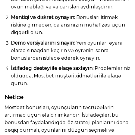
oyun məbləği və ya bahisləri aydınlaşdırın.
Məntiqi və diskret oynayın:
Bonusları itirmək
riskinə girmədən, balansınızın mühafizəsi üçün
diqqətli olun.
Demo versiyalarını sınayın:
Yeni oyunları əyani
olaraq sınaqdan keçirin və öyrənin, sonra
bonuslardan istifadə edərək oynayın.
İstifadəçi dəstəyi ilə əlaqə saxlayın:
Problemləriniz
olduqda, Mostbet müştəri xidmətləri ilə əlaqə
qurun.
Nəticə
Mostbet bonusları, oyunçuların təcrübələrini
artırmaq üçün əla bir imkandır. İstifadəçilər, bu
bonusdan faydalandıqda, öz strateji planlarını daha
dəqiq qurmalı, oyunlarını düzgün seçməli və