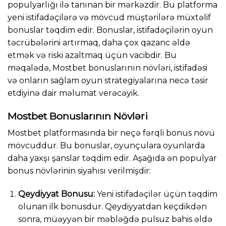
populyarlığı ilə tanınan bir mərkəzdir. Bu platforma
yeni istifadəçilərə və mövcud müştərilərə müxtəlif
bonuslar təqdim edir. Bonuslar, istifadəçilərin oyun
təcrübələrini artırmaq, daha çox qazanc əldə
etmək və riski azaltmaq üçün vacibdir. Bu
məqalədə, Mostbet bonuslarının növləri, istifadəsi
və onların sağlam oyun strategiyalarına necə təsir
etdiyinə dair məlumat verəcəyik.
Mostbet Bonuslarının Növləri
Mostbet platformasında bir neçə fərqli bonus növü
mövcuddur. Bu bonuslar, oyunçulara oyunlarda
daha yaxşı şanslar təqdim edir. Aşağıda ən populyar
bonus növlərinin siyahısı verilmişdir:
Qeydiyyat Bonusu:
Yeni istifadəçilər üçün təqdim
olunan ilk bonusdur. Qeydiyyatdan keçdikdən
sonra, müəyyən bir məbləğdə pulsuz bahis əldə