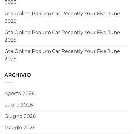
2025
Gta Online Podium Car Recently Your Five June
2025
Gta Online Podium Car Recently Your Five June
2025
Gta Online Podium Car Recently Your Five June
2025
ARCHIVIO
Agosto 2026
Luglio 2026
Giugno 2026
Maggio 2026