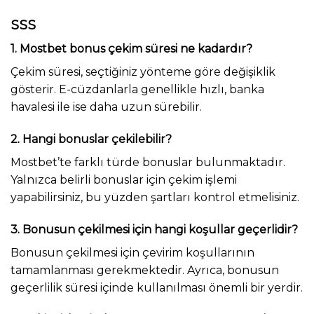
SSS
1. Mostbet bonus çekim süresi ne kadardır?
Çekim süresi, seçtiğiniz yönteme göre değişiklik
gösterir. E-cüzdanlarla genellikle hızlı, banka
havalesi ile ise daha uzun sürebilir.
2. Hangi bonuslar çekilebilir?
Mostbet’te farklı türde bonuslar bulunmaktadır.
Yalnızca belirli bonuslar için çekim işlemi
yapabilirsiniz, bu yüzden şartları kontrol etmelisiniz.
3. Bonusun çekilmesi için hangi koşullar geçerlidir?
Bonusun çekilmesi için çevirim koşullarının
tamamlanması gerekmektedir. Ayrıca, bonusun
geçerlilik süresi içinde kullanılması önemli bir yerdir.