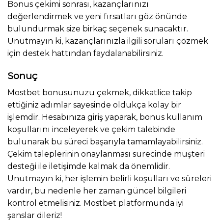
Bonus çekimi sonrası, kazançlarınızı
değerlendirmek ve yeni fırsatları göz önünde
bulundurmak size birkaç seçenek sunacaktır.
Unutmayın ki, kazançlarınızla ilgili soruları çözmek
için destek hattından faydalanabilirsiniz.
Sonuç
Mostbet bonusunuzu çekmek, dikkatlice takip
ettiğiniz adımlar sayesinde oldukça kolay bir
işlemdir. Hesabınıza giriş yaparak, bonus kullanım
koşullarını inceleyerek ve çekim talebinde
bulunarak bu süreci başarıyla tamamlayabilirsiniz.
Çekim taleplerinin onaylanması sürecinde müşteri
desteği ile iletişimde kalmak da önemlidir.
Unutmayın ki, her işlemin belirli koşulları ve süreleri
vardır, bu nedenle her zaman güncel bilgileri
kontrol etmelisiniz. Mostbet platformunda iyi
şanslar dileriz!