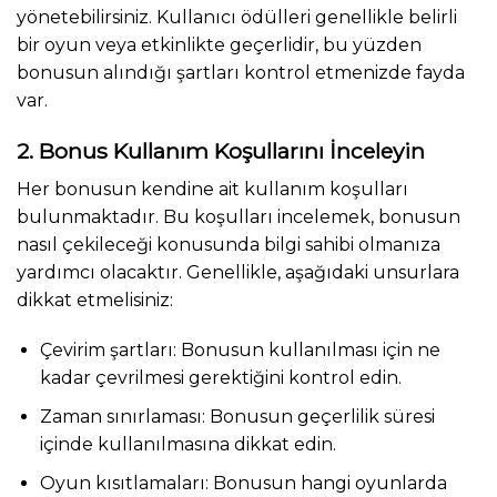
yönetebilirsiniz. Kullanıcı ödülleri genellikle belirli
bir oyun veya etkinlikte geçerlidir, bu yüzden
bonusun alındığı şartları kontrol etmenizde fayda
var.
2. Bonus Kullanım Koşullarını İnceleyin
Her bonusun kendine ait kullanım koşulları
bulunmaktadır. Bu koşulları incelemek, bonusun
nasıl çekileceği konusunda bilgi sahibi olmanıza
yardımcı olacaktır. Genellikle, aşağıdaki unsurlara
dikkat etmelisiniz:
Çevirim şartları: Bonusun kullanılması için ne
kadar çevrilmesi gerektiğini kontrol edin.
Zaman sınırlaması: Bonusun geçerlilik süresi
içinde kullanılmasına dikkat edin.
Oyun kısıtlamaları: Bonusun hangi oyunlarda