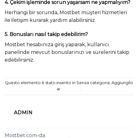
4. Çekim işleminde sorun yaşarsam ne yapmalıyım?
Herhangi bir sorunda, Mostbet müşteri hizmetleri
ile iletişim kurarak yardım alabilirsiniz.
5. Bonusları nasıl takip edebilirim?
Mostbet hesabınıza giriş yaparak, kullanıcı
panelinde mevcut bonuslarınızı ve sürelerini takip
edebilirsiniz.
Questo elemento è stato inserito in Senza categoria. Aggiungilo
ai
segnalibri
.
ADMIN
Mostbet.com-da