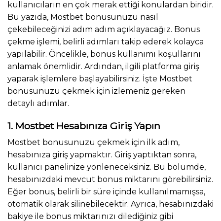
kullanıcıların en çok merak ettiği konulardan biridir.
Bu yazıda, Mostbet bonusunuzu nasıl
çekebileceğinizi adım adım açıklayacağız. Bonus
çekme işlemi, belirli adımları takip ederek kolayca
yapılabilir. Öncelikle, bonus kullanımı koşullarını
anlamak önemlidir. Ardından, ilgili platforma giriş
yaparak işlemlere başlayabilirsiniz. İşte Mostbet
bonusunuzu çekmek için izlemeniz gereken
detaylı adımlar.
1. Mostbet Hesabınıza Giriş Yapın
Mostbet bonusunuzu çekmek için ilk adım,
hesabınıza giriş yapmaktır. Giriş yaptıktan sonra,
kullanıcı panelinize yönleneceksiniz. Bu bölümde,
hesabınızdaki mevcut bonus miktarını görebilirsiniz.
Eğer bonus, belirli bir süre içinde kullanılmamışsa,
otomatik olarak silinebilecektir. Ayrıca, hesabınızdaki
bakiye ile bonus miktarınızı dilediğiniz gibi