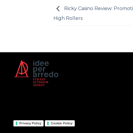
Ricky Casino Review: Promoti
High Rollers
Privacy Policy
Cookie Policy