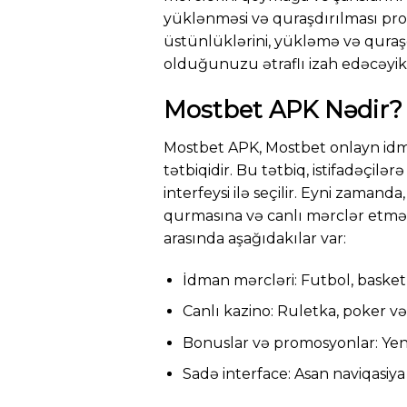
yüklənməsi və quraşdırılması pro
üstünlüklərini, yükləmə və quraşd
olduğunuzu ətraflı izah edəcəyik
Mostbet APK Nədir?
Mostbet APK, Mostbet onlayn idma
tətbiqidir. Bu tətbiq, istifadəçilə
interfeysi ilə seçilir. Eyni zamand
qurmasına və canlı mərclər etməs
arasında aşağıdakılar var:
İdman mərcləri: Futbol, basket
Canlı kazino: Ruletka, poker və
Bonuslar və promosyonlar: Yeni
Sadə interface: Asan naviqasiya 