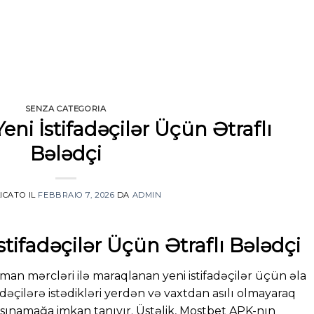
SENZA CATEGORIA
ni İstifadəçilər Üçün Ətraflı
Bələdçi
ICATO IL
FEBBRAIO 7, 2026
DA
ADMIN
stifadəçilər Üçün Ətraflı Bələdçi
an mərcləri ilə maraqlanan yeni istifadəçilər üçün əla
fadəçilərə istədikləri yerdən və vaxtdan asılı olmayaraq
 sınamağa imkan tanıyır. Üstəlik, Mostbet APK-nın