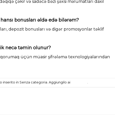
 dəqiqə çəkir və sadəcə bəzi şəxsi məlumatları daxil
 hansı bonusları əldə edə bilərəm?
sları, depozit bonusları və digər promosyonlar təklif
lik necə təmin olunur?
nı qorumaq üçün müasir şifrələmə texnologiyalarından
 inserito in Senza categoria. Aggiungilo ai
segnalibri
.