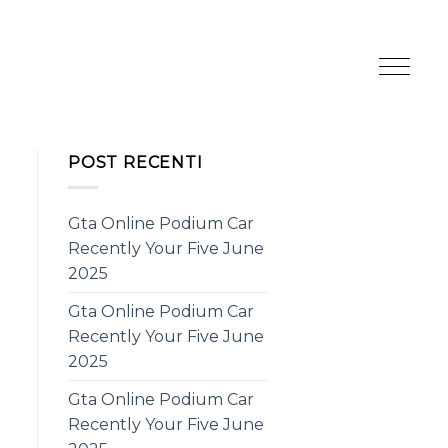
POST RECENTI
Gta Online Podium Car
Recently Your Five June
2025
Gta Online Podium Car
Recently Your Five June
2025
Gta Online Podium Car
Recently Your Five June