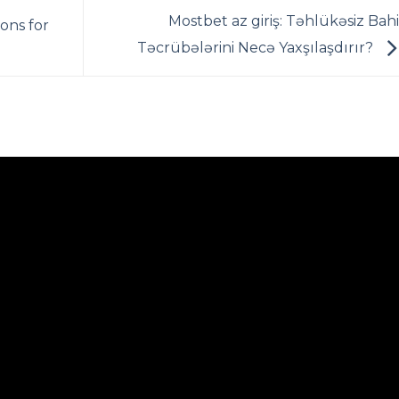
Mostbet az giriş: Təhlükəsiz Bahi
ons for
Təcrübələrini Necə Yaxşılaşdırır?