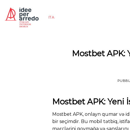
Salta
ai
ITA
contenuti
Mostbet APK: Ye
PUBBL
Mostbet APK: Yeni İ
Mostbet APK, onlayn qumar və idm
bir seçimdir. Bu mobil tətbiq, isti
mərclərini qoymağa və şanslarını