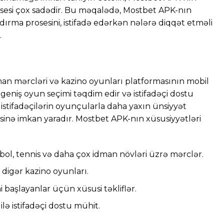
sesi çox sadədir. Bu məqalədə, Mostbet APK-nın
ırma prosesini, istifadə edərkən nələrə diqqət etməli
.
n mərcləri və kazino oyunları platformasının mobil
rə geniş oyun seçimi təqdim edir və istifadəçi dostu
a, istifadəçilərin oyunçularla daha yaxın ünsiyyət
inə imkan yaradır. Mostbet APK-nın xüsusiyyətləri
bol, tennis və daha çox idman növləri üzrə mərclər.
 digər kazino oyunları.
 başlayanlar üçün xüsusi təkliflər.
ilə istifadəçi dostu mühit.