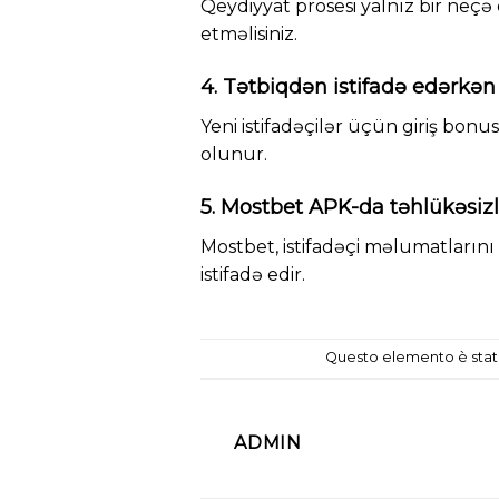
Qeydiyyat prosesi yalnız bir neçə
etməlisiniz.
4. Tətbiqdən istifadə edərkən
Yeni istifadəçilər üçün giriş bonu
olunur.
5. Mostbet APK-da təhlükəsiz
Mostbet, istifadəçi məlumatları
istifadə edir.
Questo elemento è stato
ADMIN