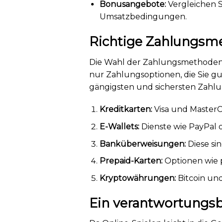
Bonusangebote:
Vergleichen S
Umsatzbedingungen.
Richtige Zahlungsm
Die Wahl der Zahlungsmethoden ist
nur Zahlungsoptionen, die Sie gu
gängigsten und sichersten Zah
Kreditkarten:
Visa und Master
E-Wallets:
Dienste wie PayPal od
Banküberweisungen:
Diese si
Prepaid-Karten:
Optionen wie 
Kryptowährungen:
Bitcoin und
Ein verantwortungsb