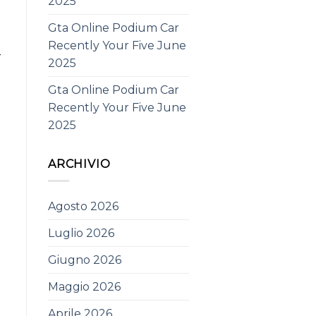
2025
Gta Online Podium Car
Recently Your Five June
r
2025
Gta Online Podium Car
Recently Your Five June
2025
ARCHIVIO
Agosto 2026
Luglio 2026
Giugno 2026
Maggio 2026
Aprile 2026