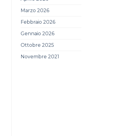
Marzo 2026
Febbraio 2026
Gennaio 2026
Ottobre 2025
Novembre 2021