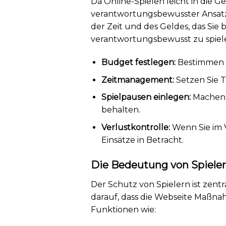
Da Online-Spielen leicht in die 
verantwortungsbewusster Ansatz 
der Zeit und des Geldes, das Sie b
verantwortungsbewusst zu spiel
Budget festlegen:
Bestimmen S
Zeitmanagement:
Setzen Sie T
Spielpausen einlegen:
Machen 
behalten.
Verlustkontrolle:
Wenn Sie im V
Einsätze in Betracht.
Die Bedeutung von Spiele
Der Schutz von Spielern ist zentra
darauf, dass die Webseite Maßn
Funktionen wie: