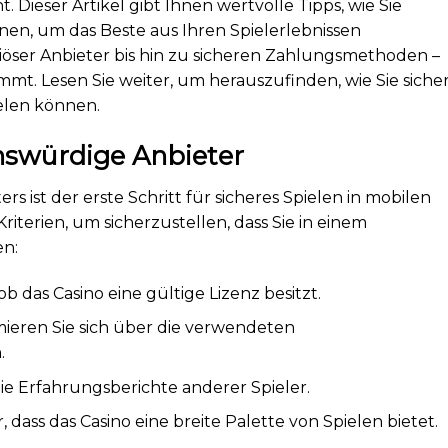
 Dieser Artikel gibt Ihnen wertvolle Tipps, wie Sie
nen, um das Beste aus Ihren Spielerlebnissen
iöser Anbieter bis hin zu sicheren Zahlungsmethoden –
mmt. Lesen Sie weiter, um herauszufinden, wie Sie siche
elen können.
nswürdige Anbieter
rs ist der erste Schritt für sicheres Spielen in mobilen
riterien, um sicherzustellen, dass Sie in einem
en:
b das Casino eine gültige Lizenz besitzt.
ieren Sie sich über die verwendeten
.
ie Erfahrungsberichte anderer Spieler.
r, dass das Casino eine breite Palette von Spielen bietet.