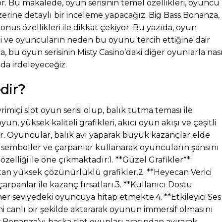
or. Bu makalede, oyun serisinin temel özellikleri, oyuncu
erine detaylı bir inceleme yapacağız. Big Bass Bonanza,
nus özellikleri ile dikkat çekiyor. Bu yazıda, oyun
eri ve oyuncuların neden bu oyunu tercih ettiğine dair
ca, bu oyun serisinin Misty Casino’daki diğer oyunlarla nası
da irdeleyeceğiz.
dir?
imiçi slot oyun serisi olup, balık tutma teması ile
, yüksek kaliteli grafikleri, akıcı oyun akışı ve çeşitli
ır. Oyuncular, balık avı yaparak büyük kazançlar elde
i semboller ve çarpanlar kullanarak oyuncuların şansını
özelliği ile öne çıkmaktadır:1. **Güzel Grafikler**:
ıtan yüksek çözünürlüklü grafikler.2. **Heyecan Verici
arpanlar ile kazanç fırsatları.3. **Kullanıcı Dostu
e her seviyedeki oyuncuya hitap etmekte.4. **Etkileyici Ses
ni canlı bir şekilde aktararak oyunun immersif olmasını
s Bonanza’yı başka slot oyunları arasından ayırarak