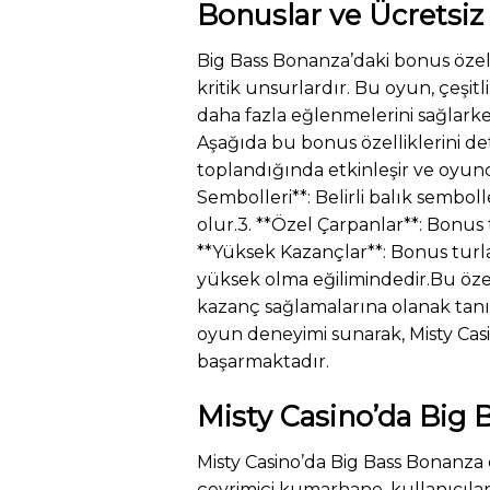
Bonuslar ve Ücretsiz
Big Bass Bonanza’daki bonus özell
kritik unsurlardır. Bu oyun, çeşi
daha fazla eğlenmelerini sağlark
Aşağıda bu bonus özelliklerini det
toplandığında etkinleşir ve oyuncu
Sembolleri**: Belirli balık sembo
olur.3. **Özel Çarpanlar**: Bonus 
**Yüksek Kazançlar**: Bonus turl
yüksek olma eğilimindedir.Bu öze
kazanç sağlamalarına olanak tanı
oyun deneyimi sunarak, Misty Cas
başarmaktadır.
Misty Casino’da Big 
Misty Casino’da Big Bass Bonan
çevrimiçi kumarhane, kullanıcılar