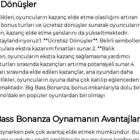
 Dönüşler
ikleri, oyuncuların kazanç elde etme olasılığını artıran
tli bonus turları ve ücretsiz dönüşler sunarak oyuncuları
en, kazanç elde etme şanslarını da yükseltmektedir.
aylandırıyoruz:1. **Ücretsiz Dönüşler**: Belirli sembolle
lara ekstra kazanım fırsatları sunar.2. **Balık
lleri, oyuncuların ekstra kazanç sağlamasına yardımcı
turları sırasında kazançları artırma potansiyeli sunar.4.
arı sırasında elde edilen kazançlar, ana oyundan daha
llikler, oyuncuların oyuna daha çok katılıp eğlenceden
maktadır. Big Bass Bonanza, bonus imkanlarıyla dolu bir
ino’daki en popüler oyunlardan biri olmayı
Bass Bonanza Oynamanın Avantajlar
za oynarken pek çok avantaj elde etmek mümkündür. Bu
ına sunduğu çeşitli özellikler ile oyuncuların konforun