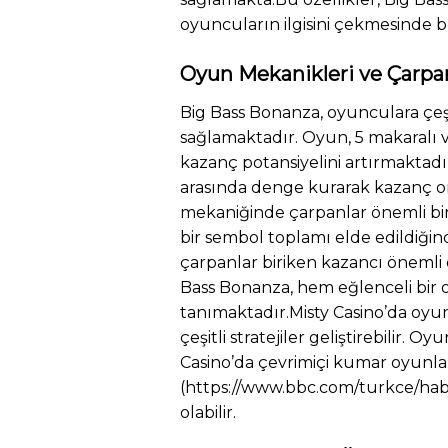
oyuncuların ilgisini çekmesinde 
Oyun Mekanikleri ve Çarpa
Big Bass Bonanza, oyunculara çeşi
sağlamaktadır. Oyun, 5 makaralı ve
kazanç potansiyelini artırmaktad
arasında denge kurarak kazanç o
mekaniğinde çarpanlar önemli bir y
bir sembol toplamı elde edildiği
çarpanlar biriken kazancı önemli
Bass Bonanza, hem eğlenceli bir
tanımaktadır.Misty Casino’da oyu
çeşitli stratejiler geliştirebilir. O
Casino’da çevrimiçi kumar oyunlar
(https://www.bbc.com/turkce/hab
olabilir.