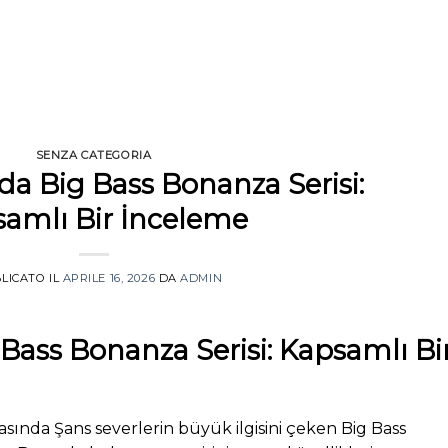
SENZA CATEGORIA
da Big Bass Bonanza Serisi:
amlı Bir İnceleme
LICATO IL
APRILE 16, 2026
DA
ADMIN
 Bass Bonanza Serisi: Kapsamlı Bi
asında Şans severlerin büyük ilgisini çeken Big Bass