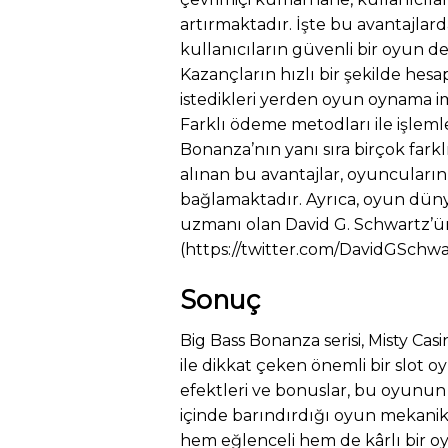
artırmaktadır. İşte bu avantajlardan
kullanıcıların güvenli bir oyun d
Kazançların hızlı bir şekilde hes
istedikleri yerden oyun oynama i
Farklı ödeme metodları ile işlemler
Bonanza’nın yanı sıra birçok far
alınan bu avantajlar, oyuncuları
bağlamaktadır. Ayrıca, oyun dünyas
uzmanı olan David G. Schwartz’ün 
(https://twitter.com/DavidGSchwart
Sonuç
Big Bass Bonanza serisi, Misty Cas
ile dikkat çeken önemli bir slot o
efektleri ve bonuslar, bu oyunun 
içinde barındırdığı oyun mekanikl
hem eğlenceli hem de kârlı bir o