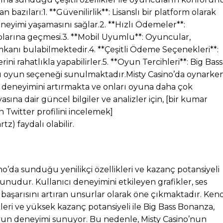
 bazıları:1. **Güvenilirlik**: Lisanslı bir platform olarak
eneyimi yaşamasını sağlar.2. **Hızlı Ödemeler**:
aplarına geçmesi.3. **Mobil Uyumlu**: Oyuncular,
mkanı bulabilmektedir.4. **Çeşitli Ödeme Seçenekleri**:
ini rahatlıkla yapabilirler.5. **Oyun Tercihleri**: Big Bass
klı oyun seçeneği sunulmaktadır.Misty Casino’da oynarke
n deneyimini artırmakta ve onları oyuna daha çok
ına dair güncel bilgiler ve analizler için, [bir kumar
Twitter profilini incelemek]
z) faydalı olabilir.
ino’da sunduğu yenilikçi özellikleri ve kazanç potansiyeli
yunudur. Kullanıcı deneyimini etkileyen grafikler, ses
başarısını artıran unsurlar olarak öne çıkmaktadır. Kend
eri ve yüksek kazanç potansiyeli ile Big Bass Bonanza,
yun deneyimi sunuyor. Bu nedenle, Misty Casino’nun