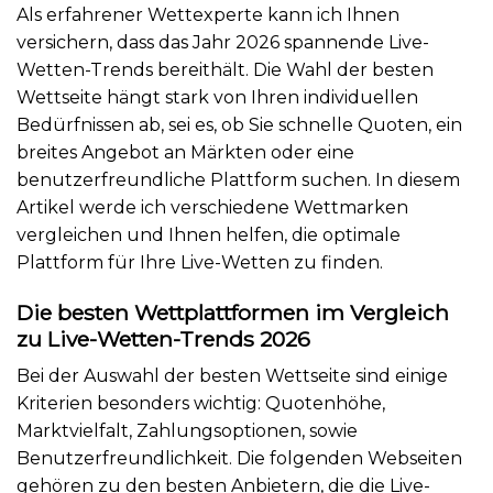
Als erfahrener Wettexperte kann ich Ihnen
versichern, dass das Jahr 2026 spannende Live-
Wetten-Trends bereithält. Die Wahl der besten
Wettseite hängt stark von Ihren individuellen
Bedürfnissen ab, sei es, ob Sie schnelle Quoten, ein
breites Angebot an Märkten oder eine
benutzerfreundliche Plattform suchen. In diesem
Artikel werde ich verschiedene Wettmarken
vergleichen und Ihnen helfen, die optimale
Plattform für Ihre Live-Wetten zu finden.
Die besten Wettplattformen im Vergleich
zu Live-Wetten-Trends 2026
Bei der Auswahl der besten Wettseite sind einige
Kriterien besonders wichtig: Quotenhöhe,
Marktvielfalt, Zahlungsoptionen, sowie
Benutzerfreundlichkeit. Die folgenden Webseiten
gehören zu den besten Anbietern, die die Live-