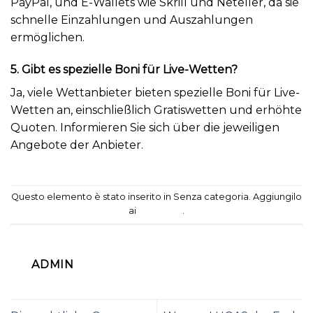
PayPal, und E-Wallets wie Skrill und Neteller, da sie
schnelle Einzahlungen und Auszahlungen
ermöglichen.
5. Gibt es spezielle Boni für Live-Wetten?
Ja, viele Wettanbieter bieten spezielle Boni für Live-
Wetten an, einschließlich Gratiswetten und erhöhte
Quoten. Informieren Sie sich über die jeweiligen
Angebote der Anbieter.
Questo elemento è stato inserito in Senza categoria. Aggiungilo
ai
segnalibri
.
ADMIN