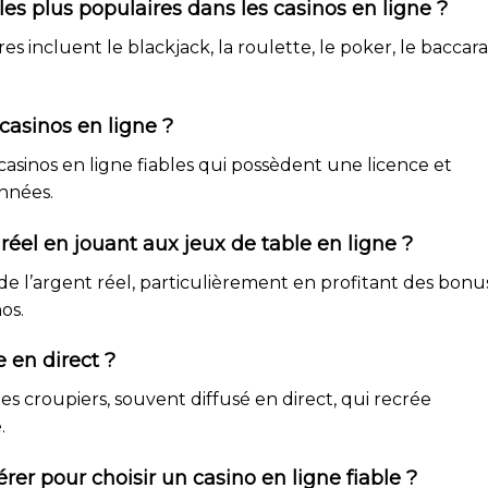
 les plus populaires dans les casinos en ligne ?
es incluent le blackjack, la roulette, le poker, le baccara
 casinos en ligne ?
casinos en ligne fiables qui possèdent une licence et
onnées.
réel en jouant aux jeux de table en ligne ?
e l’argent réel, particulièrement en profitant des bonu
os.
e en direct ?
es croupiers, souvent diffusé en direct, qui recrée
.
dérer pour choisir un casino en ligne fiable ?