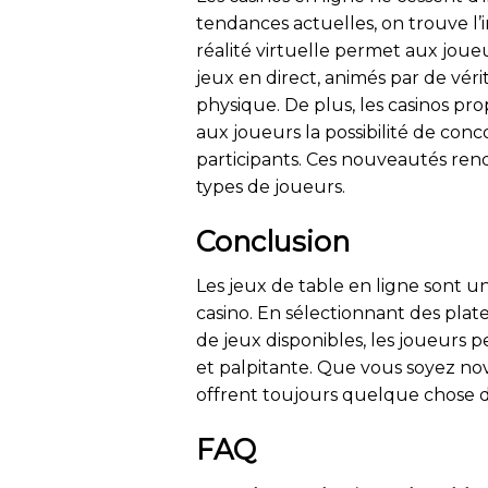
tendances actuelles, on trouve l’in
réalité virtuelle permet aux joue
jeux en direct, animés par de vér
physique. De plus, les casinos pr
aux joueurs la possibilité de conc
participants. Ces nouveautés rend
types de joueurs.
Conclusion
Les jeux de table en ligne sont 
casino. En sélectionnant des plat
de jeux disponibles, les joueurs 
et palpitante. Que vous soyez nov
offrent toujours quelque chose 
FAQ