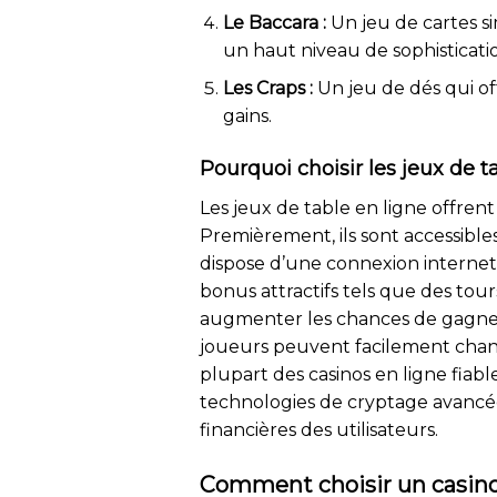
Le Baccara :
Un jeu de cartes si
un haut niveau de sophisticati
Les Craps :
Un jeu de dés qui off
gains.
Pourquoi choisir les jeux de t
Les jeux de table en ligne offren
Premièrement, ils sont accessible
dispose d’une connexion internet.
bonus attractifs tels que des to
augmenter les chances de gagner.
joueurs peuvent facilement change
plupart des casinos en ligne fiab
technologies de cryptage avancé
financières des utilisateurs.
Comment choisir un casino 