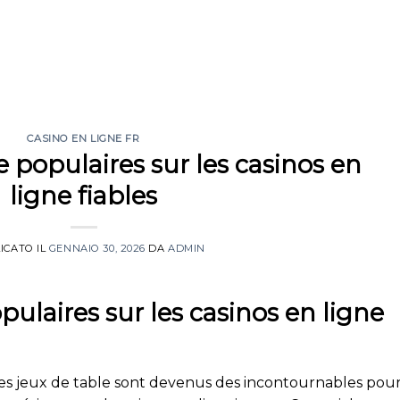
CASINO EN LIGNE FR
e populaires sur les casinos en
ligne fiables
ICATO IL
GENNAIO 30, 2026
DA
ADMIN
pulaires sur les casinos en ligne
, les jeux de table sont devenus des incontournables pou