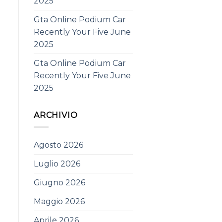
2025
Gta Online Podium Car
Recently Your Five June
2025
Gta Online Podium Car
Recently Your Five June
2025
ARCHIVIO
Agosto 2026
Luglio 2026
Giugno 2026
Maggio 2026
Aprile 2026