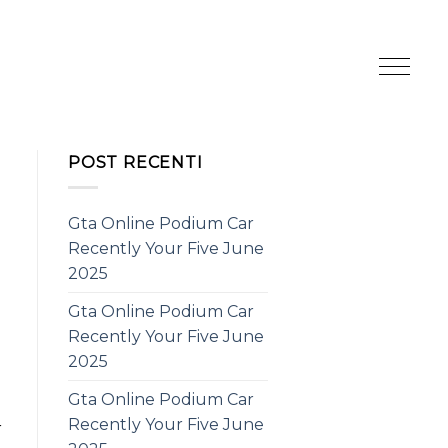
POST RECENTI
Gta Online Podium Car
Recently Your Five June
2025
Gta Online Podium Car
Recently Your Five June
2025
Gta Online Podium Car
Recently Your Five June
r