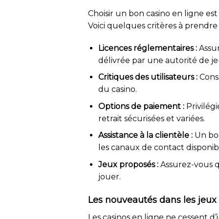
Choisir un bon casino en ligne est
Voici quelques critères à prendr
Licences réglementaires :
Assur
délivrée par une autorité de j
Critiques des utilisateurs :
Consu
du casino.
Options de paiement :
Privilég
retrait sécurisées et variées.
Assistance à la clientèle :
Un bon
les canaux de contact disponib
Jeux proposés :
Assurez-vous qu
jouer.
Les nouveautés dans les jeux 
Les casinos en ligne ne cessent d