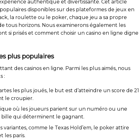
expérience authentique et divertissante. Cet article
s populaires disponibles sur des plateformes de jeux en
kjack, la roulette ou le poker, chaque jeu a sa propre
de tous horizons. Nous examinerons également les
ont si prisés et comment choisir un casino en ligne digne
les plus populaires
tant des casinos en ligne. Parmi les plus aimés, nous
s :
rtes les plus joués, le but est d’atteindre un score de 21
t le croupier.
que où les joueurs parient sur un numéro ou une
bille qui déterminent le gagnant.
variantes, comme le Texas Hold’em, le poker attire
 les paris.