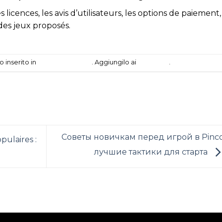
 licences, les avis d’utilisateurs, les options de paiement,
é des jeux proposés.
 inserito in
casino en ligne fr
. Aggiungilo ai
segnalibri
.
Советы новичкам перед игрой в Pinco
pulaires :
лучшие тактики для старта