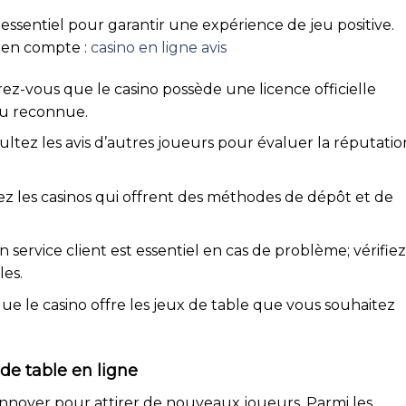
 essentiel pour garantir une expérience de jeu positive.
e en compte :
casino en ligne avis
ez-vous que le casino possède une licence officielle
eu reconnue.
ltez les avis d’autres joueurs pour évaluer la réputatio
iez les casinos qui offrent des méthodes de dépôt et de
 service client est essentiel en cas de problème; vérifiez
les.
e le casino offre les jeux de table que vous souhaitez
de table en ligne
’innover pour attirer de nouveaux joueurs. Parmi les