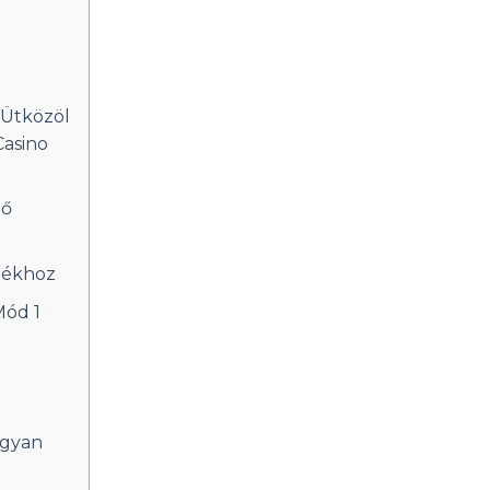
 Ütközöl
Casino
ző
átékhoz
Mód 1
)
ogyan