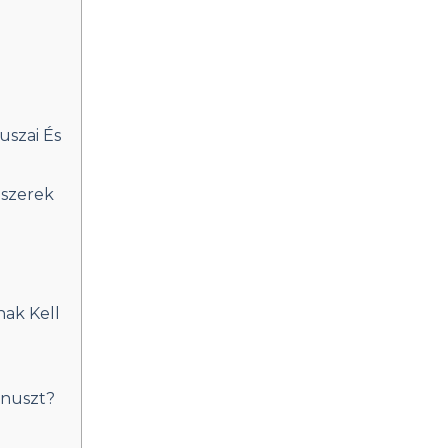
uszai És
dszerek
nak Kell
ónuszt?