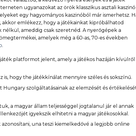
nterneten ugyanazokat az örök klasszikus asztali kaszinó
amelyeket egy hagyományos kaszinóból már ismerhetsz. H
 akkor emlékezz, hogy a játékainkat kipróbálhatod
 nélkül, ameddig csak szeretnéd. A nyerőgépek a
tömegtermékei, amelyek még a 60-as, 70-es években
o
.
 játék platformot jelent, amely a játékos hazáján kívülről
 is, hogy the játékkínálat mennyire széles és sokszínű.
t Hungary szolgáltatásainak az elemzését és értékelésé
tuk, a magyar állam teljességgel jogtalanul jár el annak
llenkezőjét igyekszik elhitetni a magyar játékosokkal.
zonosítani, una teszi kiemelkedővé a legjobb online