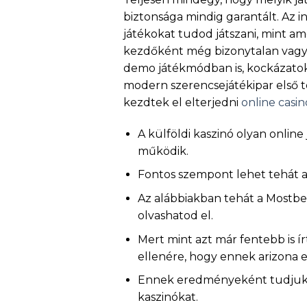
biztonsága mindig garantált. Az i
játékokat tudod játszani, mint 
kezdőként még bizonytalan vagy,
demo játékmódban is, kockázatok
modern szerencsejátékipar első 
kezdtek el elterjedni
online casin
A külföldi kaszinó olyan online
működik.
Fontos szempont lehet tehát az
Az alábbiakban tehát a Mostbe
olvashatod el.
Mert mint azt már fentebb is ír
ellenére, hogy ennek arizona e
Ennek eredményeként tudjuk a
kaszinókat.