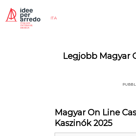
Salta
ai
ITA
contenuti
Legjobb Magyar 
PUBBL
Magyar On Line Cas
Kaszinók 2025