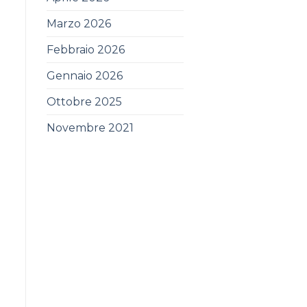
Marzo 2026
Febbraio 2026
Gennaio 2026
Ottobre 2025
Novembre 2021