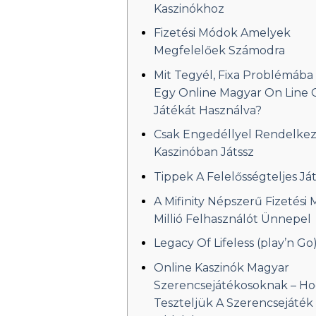
Kaszinókhoz
Fizetési Módok Amelyek
Megfelelőek Számodra
Mit Tegyél, Fixa Problémába
Egy Online Magyar On Line 
Játékát Használva?
Csak Engedéllyel Rendelke
Kaszinóban Játssz
Tippek A Felelősségteljes J
A Mifinity Népszerű Fizetési 
Millió Felhasználót Ünnepel
Legacy Of Lifeless (play’n Go
Online Kaszinók Magyar
Szerencsejátékosoknak – H
Teszteljük A Szerencsejáték