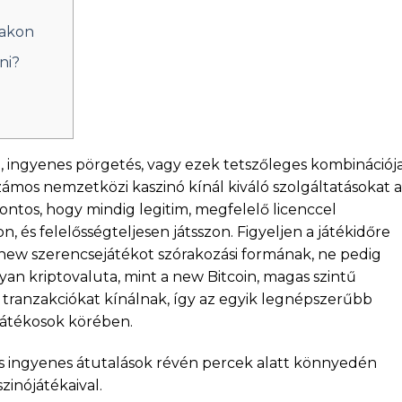
lakon
ni?
li, ingyenes pörgetés, vagy ezek tetszőleges kombinációja
számos nemzetközi kaszinó kínál kiváló szolgáltatásokat a
ntos, hogy mindig legitim, megfelelő licenccel
, és felelősségteljesen játsszon. Figyeljen a játékidőre
a new szerencsejátékot szórakozási formának, ne pedig
an kriptovaluta, mint a new Bitcoin, magas szintű
tranzakciókat kínálnak, így az egyik legnépszerűbb
játékosok körében.
és ingyenes átutalások révén percek alatt könnyedén
zinójátékaival.