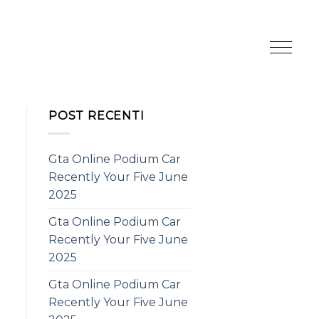
POST RECENTI
Gta Online Podium Car
Recently Your Five June
2025
Gta Online Podium Car
Recently Your Five June
2025
Gta Online Podium Car
Recently Your Five June