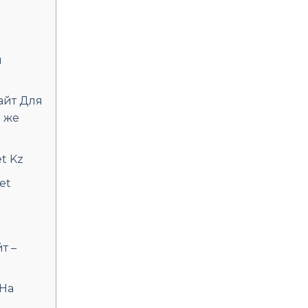
й
айт Для
 же
t Kz
et
т –
 На