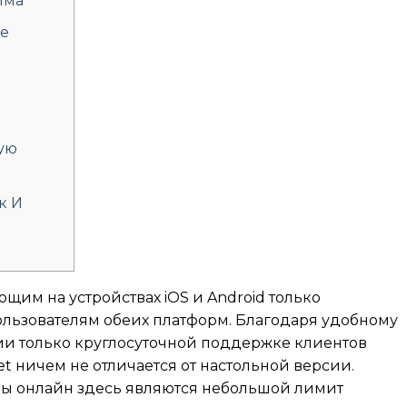
мма
ое
ную
к И
им на устройствах iOS и Android только
ользователям обеих платформ. Благодаря удобному
ии только круглосуточной поддержке клиентов
 ничем не отличается от настольной версии.
ы онлайн здесь являются небольшой лимит