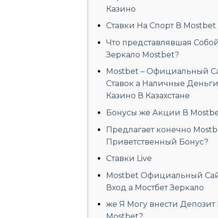
Казино
Ставки На Спорт В Mostbet
Что представлявшая Собо
Зеркало Mostbet?
Mostbet – Официальный С
Ставок а Наличные Деньги
Казино В Казахстане
Бонусы же Акции В Mostbe
Предлагает конечно Mostb
Приветственный Бонус?
Ставки Live
Mostbet Официальный Сай
Вход а Мостбет Зеркало
же Я Могу внести Депозит
Mostbet?