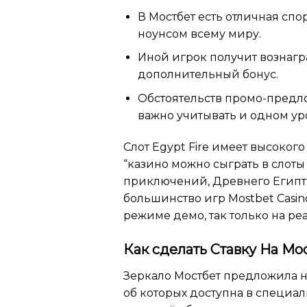
В Мостбет есть отличная сп
ноунсом всему миру.
Иной игрок получит вознагр
дополнительный бонус.
Обстоятельств промо-предло
важно учитывать и одном ур
Слот Egypt Fire имеет высоког
“казино можно сыграть в слоты 
приключений, Древнего Египта
большинство игр Mostbet Casin
режиме демо, так только на р
Как сделать Ставку На Мо
Зеркало Мостбет предложила 
об которых доступна в специал