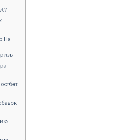
et?
к
p На
Призы
ера
стбет:
обавок
сию