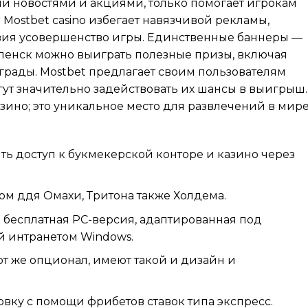
и новостями и акциями, только помогает игрокам
 Mostbet casino избегает навязчивой рекламы,
вия усовершенство игры. Единственные баннеры —
оленск можно выиграть полезные призы, включая
грады. Mostbet предлагает своим пользователям
гут значительно задействовать их шансы в выигрыш.
казино; это уникальное место для развлечений в мир
ь доступ к букмекерской конторе и казино через
ом ддя Омахи, Тритона также Холдема.
 бесплатная PC-версия, адаптированная под
 интранетом Windows.
от же опционал, имеют такой и дизайн и
овку с помощи фрибетов ставок типа экспресс.