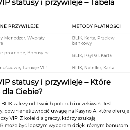
IP statusy i przywileje – Tabela
NE PRZYWILEJE
METODY PŁATNOŚCI
 Menedżer, Wypłaty
BLIK, Karta, Przelew
we
bankowy
e promocje, Bonusy na
BLIK, PayPal, Karta
lnościowe, Turnieje VIP
BLIK, Neteller, Karta
IP statusy i przywileje – Które
 dla Ciebie?
BLIK zależy od Twoich potrzeb i oczekiwań. Jeśli
ty, powinieneś zwrócić uwagę na Kasyno A, które oferuje
zy VIP. Z kolei dla graczy, którzy szukają
o B może być lepszym wyborem dzięki różnym bonusom