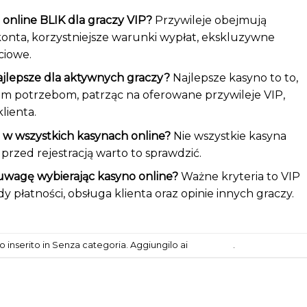
 online BLIK dla graczy VIP?
Przywileje obejmują
ta, korzystniejsze warunki wypłat, ekskluzywne
ciowe.
najlepsze dla aktywnych graczy?
Najlepsze kasyno to to,
im potrzebom, patrząc na oferowane przywileje VIP,
lienta.
e w wszystkich kasynach online?
Nie wszystkie kasyna
 przed rejestracją warto to sprawdzić.
 uwagę wybierając kasyno online?
Ważne kryteria to VIP
y płatności, obsługa klienta oraz opinie innych graczy.
 inserito in Senza categoria. Aggiungilo ai
segnalibri
.