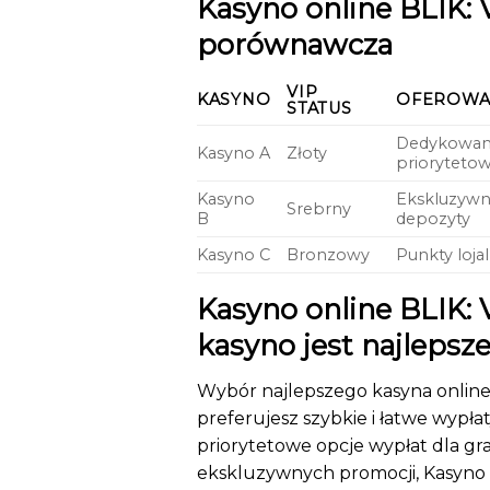
Kasyno online BLIK: V
porównawcza
VIP
KASYNO
OFEROWA
STATUS
Dedykowany
Kasyno A
Złoty
prioryteto
Kasyno
Ekskluzywn
Srebrny
B
depozyty
Kasyno C
Bronzowy
Punkty loja
Kasyno online BLIK: V
kasyno jest najlepsze
Wybór najlepszego kasyna online 
preferujesz szybkie i łatwe wypła
priorytetowe opcje wypłat dla grac
ekskluzywnych promocji, Kasyn