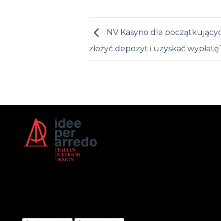
NV Kasyno dla początkującyc
złożyć depozyt i uzyskać wypłatę