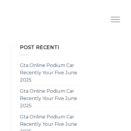
POST RECENTI
Gta Online Podium Car
Recently Your Five June
2025
Gta Online Podium Car
Recently Your Five June
2025
Gta Online Podium Car
Recently Your Five June