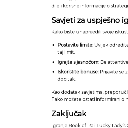
dijeli korisne informacije o strategi
Savjeti za uspješno i
Kako biste unaprijedili svoje iskus
Postavite limite:
Uvijek odredite
taj limit.
Igrajte s jasnoćom:
Be attentive
Iskoristite bonuse:
Prijavite se
dobitak.
Kao dodatak savjetima, preporučljivo
Tako možete ostati informirani o
Zaključak
Igranje Book of Ra i Lucky Lady’s 