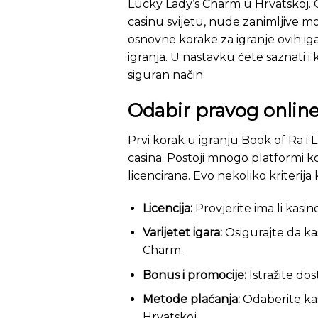
Lucky Lady’s Charm u Hrvatskoj. 
casinu svijetu, nude zanimljive m
osnovne korake za igranje ovih iga
igranja. U nastavku ćete saznati i k
siguran način.
Odabir pravog online
Prvi korak u igranju Book of Ra i
casina. Postoji mnogo platformi koj
licencirana. Evo nekoliko kriterija 
Licencija:
Provjerite ima li kasi
Varijetet igara:
Osigurajte da ka
Charm.
Bonus i promocije:
Istražite do
Metode plaćanja:
Odaberite ka
Hrvatskoj.