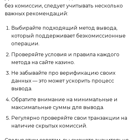
без комиссии, следует учитывать несколько
важных рекомендаций:
Выбирайте подходящий метод вывода,
который поддерживает безкомиссионные
операции.
Проверяйте условия и правила каждого
метода на сайте казино.
Не забывайте про верификацию своих
данных — это может ускорить процесс
вывода.
Обратите внимание на минимальные и
максимальные суммы для вывода.
Регулярно проверяйте свои транзакции на
наличие скрытых комиссий.