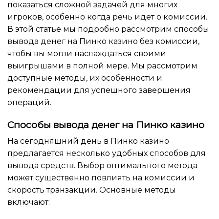
показаться сложной задачей для многих
игроков, особенно когда речь идет о комиссии.
В этой статье мы подробно рассмотрим способы
вывода денег на Пинко казино без комиссии,
чтобы вы могли наслаждаться своими
выигрышами в полной мере. Мы рассмотрим
доступные методы, их особенности и
рекомендации для успешного завершения
операций.
Способы вывода денег на Пинко казино
На сегодняшний день в Пинко казино
предлагается несколько удобных способов для
вывода средств. Выбор оптимального метода
может существенно повлиять на комиссии и
скорость транзакции. Основные методы
включают: