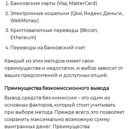
Банковские карты (Visa, MasterCard)
Электронные кошельки (Qiwi, Яндекс.Деньги,
WebMoney)
Криптовалютные переводы (Bitcoin,
Ethereum)
Переводы на банковский счет
Каждый из этих методов имеет свои
преимущества и недостатки, и выбор зависит от
ваших предпочтений и доступных опций.
Преимущества безкомиссионного вывода
Вывод средств без комиссии – это один из
основных факторов, который стоит учитывать
при выборе метода. Прежде всего, это позволяет
сохранить максимально возможную сумму
выигранных денег. Преимущества