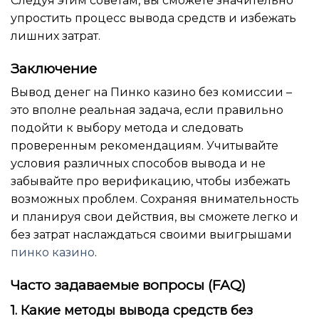
Следуя этим советам, вы сможете значительно
упростить процесс вывода средств и избежать
лишних затрат.
Заключение
Вывод денег на Пинко казино без комиссии –
это вполне реальная задача, если правильно
подойти к выбору метода и следовать
проверенным рекомендациям. Учитывайте
условия различных способов вывода и не
забывайте про верификацию, чтобы избежать
возможных проблем. Сохраняя внимательность
и планируя свои действия, вы сможете легко и
без затрат наслаждаться своими выигрышами
пинко казино
.
Часто задаваемые вопросы (FAQ)
1. Какие методы вывода средств без