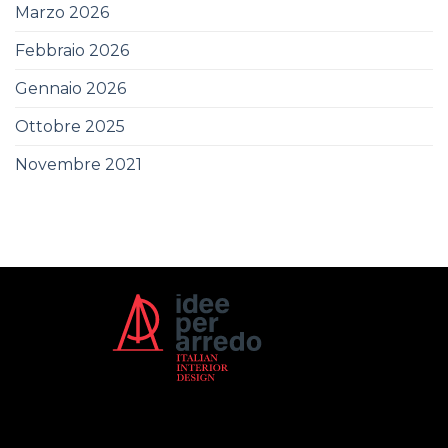
Marzo 2026
Febbraio 2026
Gennaio 2026
Ottobre 2025
Novembre 2021