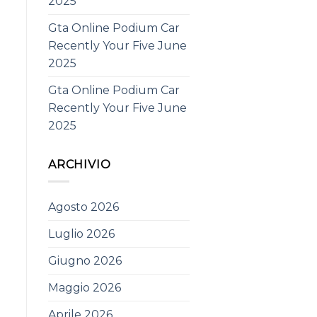
2025
Gta Online Podium Car
Recently Your Five June
2025
Gta Online Podium Car
Recently Your Five June
2025
ARCHIVIO
Agosto 2026
Luglio 2026
Giugno 2026
Maggio 2026
Aprile 2026