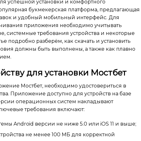
ля успешной установки и комфортного
 популярная букмекерская платформа, предлагающая
авок и удобный мобильный интерфейс. Для
качивания приложения необходимо учитывать
не, системные требования устройства и некоторые
атье подробно разберём, как скачать и установить
ловия должны быть выполнены, а также как плавно
ием.
йству для установки Мостбет
ложение Мостбет, необходимо удостовериться в
тва. Приложение доступно для устройств на базе
 версии операционных систем накладывают
лючевые требования включают:
мы Android версии не ниже 5.0 или iOS 11 и выше;
стройства не менее 100 МБ для корректной