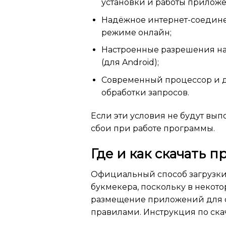
установки и работы приложе
Надёжное интернет-соедине
режиме онлайн;
Настроенные разрешения на
(для Android);
Современный процессор и д
обработки запросов.
Если эти условия не будут вы
сбои при работе программы.
Где и как скачать 
Официальный способ загрузки
букмекера, поскольку в некото
размещение приложений для с
правилами. Инструкция по ска