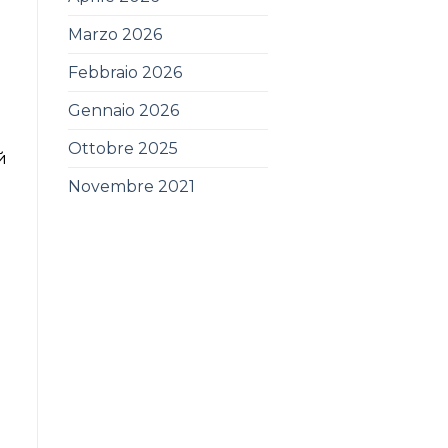
Marzo 2026
Febbraio 2026
Gennaio 2026
Ottobre 2025
й
Novembre 2021