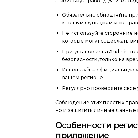
стабильную работу, учтите с
Обязательно обновляйте пр
к новым функциям и исправ
Не используйте сторонние 
которые могут содержать ви
При установке на Android п
безопасности, только на вре
Используйте официальную VP
вашем регионе;
Регулярно проверяйте свое 
Соблюдение этих простых прави
но и защитить личные данные
Особенности регис
приложение