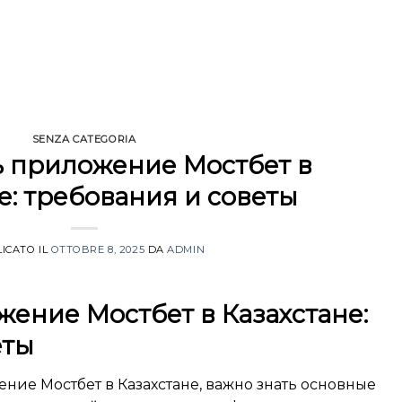
SENZA CATEGORIA
ь приложение Мостбет в
е: требования и советы
ICATO IL
OTTOBRE 8, 2025
DA
ADMIN
жение Мостбет в Казахстане:
еты
ение Мостбет в Казахстане, важно знать основные