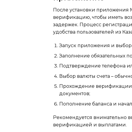
После установки приложения 
верификацию, чтобы иметь во
задержек. Процесс регистрац
удобства пользователей из Каз
Запуск приложения и выбор 
Заполнение обязательных по
Подтверждение телефона ил
Выбор валюты счета – обычно
Прохождение верификации л
документов;
Пополнение баланса и начало
Рекомендуется внимательно вв
верификацией и выплатами.