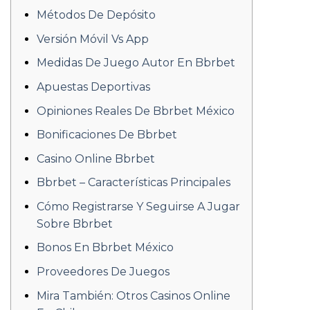
Métodos De Depósito
Versión Móvil Vs App
Medidas De Juego Autor En Bbrbet
Apuestas Deportivas
Opiniones Reales De Bbrbet México
Bonificaciones De Bbrbet
Casino Online Bbrbet
Bbrbet – Características Principales
Cómo Registrarse Y Seguirse A Jugar
Sobre Bbrbet
Bonos En Bbrbet México
Proveedores De Juegos
Mira También: Otros Casinos Online