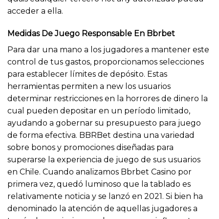
acceder a ella.
Medidas De Juego Responsable En Bbrbet
Para dar una mano a los jugadores a mantener este
control de tus gastos, proporcionamos selecciones
para establecer límites de depósito. Estas
herramientas permiten a new los usuarios
determinar restricciones en la horrores de dinero la
cual pueden depositar en un período limitado,
ayudando a gobernar su presupuesto para juego
de forma efectiva. BBRBet destina una variedad
sobre bonos y promociones diseñadas para
superarse la experiencia de juego de sus usuarios
en Chile. Cuando analizamos Bbrbet Casino por
primera vez, quedó luminoso que la tablado es
relativamente noticia y se lanzó en 2021. Si bien ha
denominado la atención de aquellas jugadores a