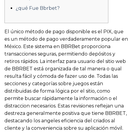
¿qué Fue Bbrbet?
El único método de pago disponible es el PIX, que
es un método de pago verdaderamente popular en
México. Este sistema en BBRBet proporciona
transacciones seguras, permitiendo depósitos y
retiros rápidos. La interfaz para usuario del sitio web
de BBRBET está organizada de tal manera o qual
resulta fácil y cómoda de fazer uso de. Todas las
secciones y categorías sobre juegos están
distribuidas de forma lógica por el sitio, como
permite buscar rápidamente la información o el
distraccion necesarios. Estas revisiones reflejan una
destreza generalmente positiva que tiene BBRBET,
destacando los angeles eficiencia del criados al
cliente y la conveniencia sobre su aplicación móvil.