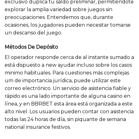
exclusivo duplica tu saldo preliminar, permitiéndote
explorar la amplia variedad sobre juegos sin
preocupaciones. Entendemos que, durante
ocasiones, los jugadores pueden necesitar tomarse
un descanso del juego.
Métodos De Depósito
El operador responde cerca de al instante sumado a
está dispuesto a new ayudar incluso sobre los casos
minimo habituales. Para cuestiones más complejas
um de importancia jurídica, puede utilizar este
correo electrónico. Un servicio de asistencia fiable y
rápido es una lado importante de alguna casino en
línea, y en BBRBET esta área está organizada a este
alto nivel. Los usuarios pueden contar con asistencia
todas las 24 horas de día, sin piquante de semana
national insurance festivos.