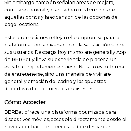
Sin embargo, también señalan áreas de mejora,
como are generally claridad en mis términos de
aquellas bonos y la expansión de las opciones de
pago locations.
Estas promociones reflejan el compromiso para la
plataforma con la diversión con la satisfacción sobre
sus usuarios. Descarga hoy mismo are generally App
de BBRBet y lleva su experiencia de placer a un
estrato completamente nuevo. No solo es mi forma
de entretenerse, sino una maneira de vivir are
generally emoción del casino y las apuestas
deportivas dondequiera os quais estés.
Cómo Acceder
BBRBet ofrece una plataforma optimizada para
dispositivos móviles, accesible directamente desde el
navegador bad thing necesidad de descargar