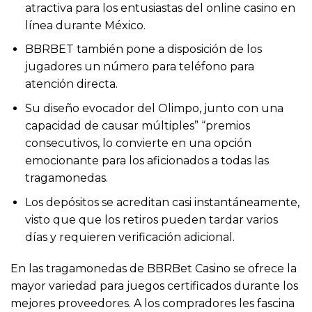
atractiva para los entusiastas del online casino en
línea durante México.
BBRBET también pone a disposición de los
jugadores un número para teléfono para
atención directa.
Su diseño evocador del Olimpo, junto con una
capacidad de causar múltiples” “premios
consecutivos, lo convierte en una opción
emocionante para los aficionados a todas las
tragamonedas.
Los depósitos se acreditan casi instantáneamente,
visto que que los retiros pueden tardar varios
días y requieren verificación adicional.
En las tragamonedas de BBRBet Casino se ofrece la
mayor variedad para juegos certificados durante los
mejores proveedores. A los compradores les fascina