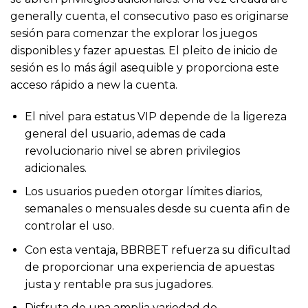
generally cuenta, el consecutivo paso es originarse
sesión para comenzar the explorar los juegos
disponibles y fazer apuestas. El pleito de inicio de
sesión es lo más ágil asequible y proporciona este
acceso rápido a new la cuenta.
El nivel para estatus VIP depende de la ligereza
general del usuario, ademas de cada
revolucionario nivel se abren privilegios
adicionales.
Los usuarios pueden otorgar límites diarios,
semanales o mensuales desde su cuenta afin de
controlar el uso.
Con esta ventaja, BBRBET refuerza su dificultad
de proporcionar una experiencia de apuestas
justa y rentable pra sus jugadores.
Disfruta de una amplia variedad de