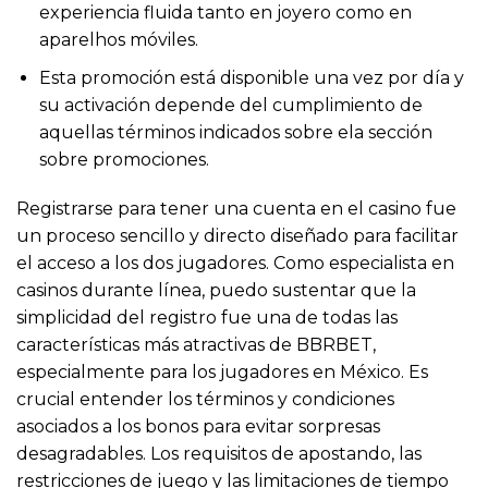
experiencia fluida tanto en joyero como en
aparelhos móviles.
Esta promoción está disponible una vez por día y
su activación depende del cumplimiento de
aquellas términos indicados sobre ela sección
sobre promociones.
Registrarse para tener una cuenta en el casino fue
un proceso sencillo y directo diseñado para facilitar
el acceso a los dos jugadores. Como especialista en
casinos durante línea, puedo sustentar que la
simplicidad del registro fue una de todas las
características más atractivas de BBRBET,
especialmente para los jugadores en México. Es
crucial entender los términos y condiciones
asociados a los bonos para evitar sorpresas
desagradables. Los requisitos de apostando, las
restricciones de juego y las limitaciones de tiempo