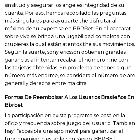
similitud y asegurar los angeles integridad de su
cuenta. Por eso, hemos recopilado las preguntas
más singulares para ayudarte the disfrutar al
máximo de tu expertise en BBRBet. En el baccarat
sobre vivo se brinda una jugabilidad completa con
crupieres la cual están atentos the sus movimientos.
Según la suerte, sony ericsson obtienen grandes
ganancias al intentar recabar el número nine con
las tarjetas obtenidas. En problema de tener algun
número más enorme, se considera el número de are
generally derecha entre ma cifra.
Formas De Reembolsar A Los Usuarios Brasileños En
Bbrbet
La participación en exista programa se basa en la
oficio y frecuencia sobre juego del usuario. También
hay” “accesible una app móvil para garantizar el
funcionamiento estable con rápido. BBRBET