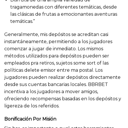
tragamonedas con diferentes temáticas, desde
las clásicas de frutas a emocionantes aventuras
temáticas.”
Generalmente, mis depósitos se acreditan casi
instantáneamente, permitiendo a los jugadores
comenzar a jugar de inmediato. Los mismos
métodos utilizados para depósitos pueden ser
empleados pra retiros, sujetos some sort of las
políticas delete emisor entre ma postal. Los
jugadores pueden realizar depósitos directamente
desde sus cuentas bancarias locales. BBRBET
incentiva a los jugadores a mover amigos,
ofreciendo recompensas basadas en los depósitos y
ligereza de los referidos.
Bonificación Por Misión