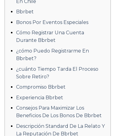
En Chile
Bbrbet
Bonos Por Eventos Especiales
Cómo Registrar Una Cuenta
Durante Bbrbet
¿cómo Puedo Registrarme En
Bbrbet?
¿cuánto Tiempo Tarda El Proceso
Sobre Retiro?
Compromiso Bbrbet
Experiencia Bbrbet
Consejos Para Maximizar Los
Beneficios De Los Bonos De Bbrbet
Descripción Standard De La Relato Y
La Reputación De Bbrbet