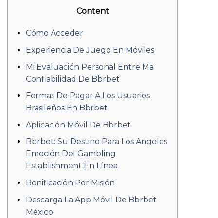
Content
Cómo Acceder
Experiencia De Juego En Móviles
Mi Evaluación Personal Entre Ma
Confiabilidad De Bbrbet
Formas De Pagar A Los Usuarios
Brasileños En Bbrbet
Aplicación Móvil De Bbrbet
Bbrbet: Su Destino Para Los Angeles
Emoción Del Gambling
Establishment En Línea
Bonificación Por Misión
Descarga La App Móvil De Bbrbet
México