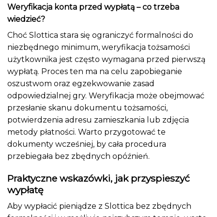
Weryfikacja konta przed wypłatą – co trzeba
wiedzieć?
Choć Slottica stara się ograniczyć formalności do
niezbędnego minimum, weryfikacja tożsamości
użytkownika jest często wymagana przed pierwszą
wypłatą. Proces ten ma na celu zapobieganie
oszustwom oraz egzekwowanie zasad
odpowiedzialnej gry. Weryfikacja może obejmować
przesłanie skanu dokumentu tożsamości,
potwierdzenia adresu zamieszkania lub zdjęcia
metody płatności. Warto przygotować te
dokumenty wcześniej, by cała procedura
przebiegała bez zbędnych opóźnień.
Praktyczne wskazówki, jak przyspieszyć
wypłatę
Aby wypłacić pieniądze z Slottica bez zbędnych