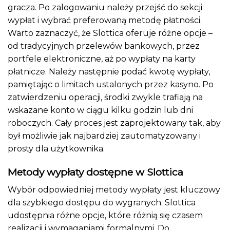
gracza. Po zalogowaniu należy przejść do sekcji
wypłat i wybrać preferowaną metodę płatności.
Warto zaznaczyć, że Slottica oferuje różne opcje –
od tradycyjnych przelewów bankowych, przez
portfele elektroniczne, aż po wypłaty na karty
płatnicze. Należy następnie podać kwotę wypłaty,
pamiętając o limitach ustalonych przez kasyno. Po
zatwierdzeniu operacji, środki zwykle trafiają na
wskazane konto w ciągu kilku godzin lub dni
roboczych. Cały proces jest zaprojektowany tak, aby
był możliwie jak najbardziej zautomatyzowany i
prosty dla użytkownika.
Metody wypłaty dostępne w Slottica
Wybór odpowiedniej metody wypłaty jest kluczowy
dla szybkiego dostępu do wygranych. Slottica
udostępnia różne opcje, które różnią się czasem
realizacji i wymaganiami formalnymi. Do