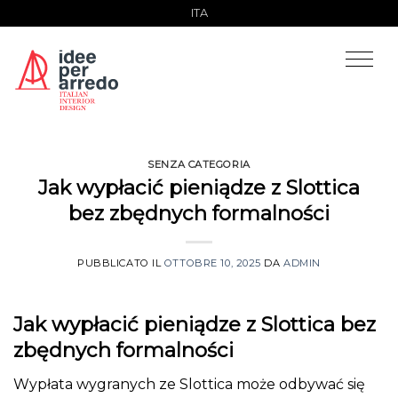
Salta
ITA
ai
contenuti
SENZA CATEGORIA
Jak wypłacić pieniądze z Slottica
bez zbędnych formalności
PUBBLICATO IL
OTTOBRE 10, 2025
DA
ADMIN
Jak wypłacić pieniądze z Slottica bez
zbędnych formalności
Wypłata wygranych ze Slottica może odbywać się