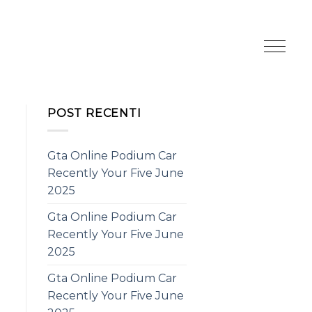
POST RECENTI
Gta Online Podium Car
Recently Your Five June
2025
Gta Online Podium Car
Recently Your Five June
2025
Gta Online Podium Car
Recently Your Five June