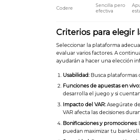
Sencilla pero
Apu
Codere
efectiva
est
Criterios para elegir
Seleccionar la plataforma adecua
evaluar varios factores. A continu
ayudarán a hacer una elección in
Usabilidad:
Busca plataformas c
Funciones de apuestas en vivo:
desarrolla el juego y si cuentan
Impacto del VAR:
Asegúrate de 
VAR afecta las decisiones duran
Bonificaciones y promociones:
E
puedan maximizar tu bankroll.