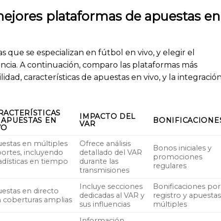
mejores plataformas de apuestas en
s que se especializan en fútbol en vivo, y elegir el
cia. A continuación, comparo las plataformas más
idad, características de apuestas en vivo, y la integració
RACTERÍSTICAS
IMPACTO DEL
 APUESTAS EN
BONIFICACIONE
VAR
VO
estas en múltiples
Ofrece análisis
Bonos iniciales y
ortes, incluyendo
detallado del VAR
promociones
adísticas en tiempo
durante las
regulares
l
transmisiones
Incluye secciones
Bonificaciones por
estas en directo
dedicadas al VAR y
registro y apuesta
 coberturas amplias
sus influencias
múltiples
Información