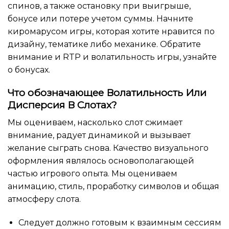
спинов, а также остановку при выигрыше,
бонусе или потере учетом суммы. Начните
киромарусом игры, которая хотите нравится по
дизайну, тематике либо механике. Обратите
внимание и RTP и волатильность игры, узнайте
о бонусах.
Что обозначающее Волатильность Или
Дисперсия В Слотах?
Мы оцениваем, насколько слот сжимает
внимание, радует динамикой и вызывает
желание сыграть снова. Качество визуального
оформления являлось основополагающей
частью игрового опыта. Мы оцениваем
анимацию, стиль, проработку символов и общая
атмосферу слота.
Следует должно готовым к взаимным сессиям