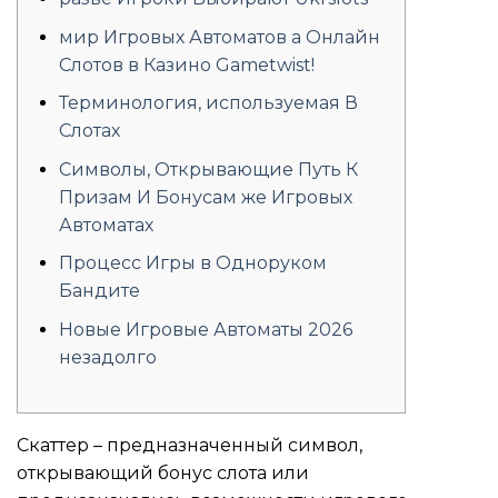
мир Игровых Автоматов а Онлайн
Слотов в Казино Gametwist!
Терминология, используемая В
Слотах
Символы, Открывающие Путь К
Призам И Бонусам же Игровых
Автоматах
Процесс Игры в Одноруком
Бандите
Новые Игровые Автоматы 2026
незадолго
Скаттер – предназначенный символ,
открывающий бонус слота или