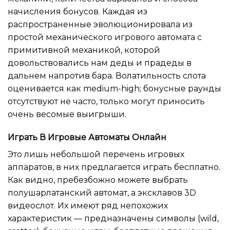
начисления бонусов. Каждая из
распространенные эволюционировала из
простой механического игрового автомата с
примитивной механикой, которой
довольствовались нам деды и прадеды в
дальнем напротив бара. Волатильность слота
оценивается как medium-high; бонусные раунды
отсутствуют не часто, только могут приносить
очень весомые выигрыши.
Играть В Игровые Автоматы Онлайн
Это лишь небольшой перечень игровых
аппаратов, в них предлагается играть бесплатно.
Как видно, пребезбожно можете выбрать
полушарлатанский автомат, а эксклавов 3D
видеослот. Их имеют ряд непохожих
характеристик — предназначены символы (wild,