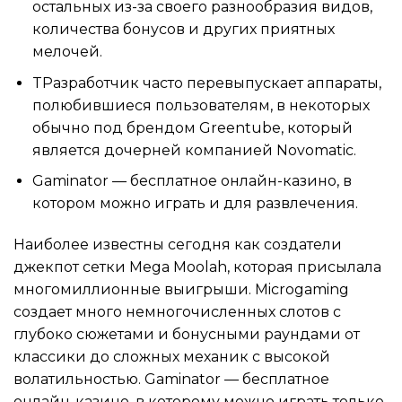
остальных из-за своего разнообразия видов,
количества бонусов и других приятных
мелочей.
TРазработчик часто перевыпускает аппараты,
полюбившиеся пользователям, в некоторых
обычно под брендом Greentube, который
является дочерней компанией Novomatic.
Gaminator — бесплатное онлайн-казино, в
котором можно играть и для развлечения.
Наиболее известны сегодня как создатели
джекпот сетки Mega Moolah, которая присылала
многомиллионные выигрыши. Microgaming
создает много немногочисленных слотов с
глубоко сюжетами и бонусными раундами от
классики до сложных механик с высокой
волатильностью. Gaminator — бесплатное
онлайн-казино, в которому можно играть только