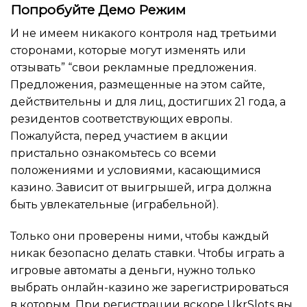
Попробуйте Демо Режим
И не имеем никакого контроля над третьими
сторонами, которые могут изменять или
отзывать” “свои рекламные предложения.
Предложения, размещенные на этом сайте,
действительны и для лиц, достигших 21 года, а
резидентов соответствующих европы.
Пожалуйста, перед участием в акции
пристально ознакомьтесь со всеми
положениями и условиями, касающимися
казино. Зависит от выигрышей, игра должна
быть увлекательные (играбельной).
Только они проверены ними, чтобы каждый
никак безопасно делать ставки. Чтобы играть а
игровые автоматы а деньги, нужно только
выбрать онлайн-казино же зарегистрироваться
в которым. При регистрации вскоре UkrSlots вы