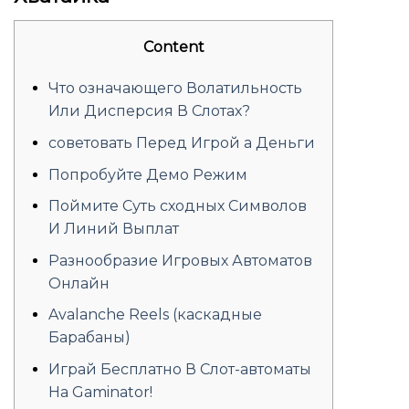
Content
Что означающего Волатильность
Или Дисперсия В Слотах?
советовать Перед Игрой а Деньги
Попробуйте Демо Режим
Поймите Суть сходных Символов
И Линий Выплат
Разнообразие Игровых Автоматов
Онлайн
Avalanche Reels (каскадные
Барабаны)
Играй Бесплатно В Слот-автоматы
На Gaminator!