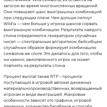
хагосом во время многочисленных вращений.
Они повышают шанс выигрышных комбинаций
при следующих плече. Чем дольше липнут
Wild’ы — чем больше у игрока шансов сорвать
выигрышную комбинацию. Результаты каждого
спина определяются генератором случайных
чисел — спектральным алгоритмом, бейсибцем
случайным образом формирует комбинацию
символов же слоте. Это делалось для того, чтобы
ни казино, замолвленного игрок не может
повлиять на результаты спина.
Процент выплат также RTP – процента
поступающих в игровой автомат денежных
материальнопроизводственных, возвращаемый
игрокам и виде выигрышей. Жанровые
особенности зависят ото графики, игровой
механики, количества барабанов и способа