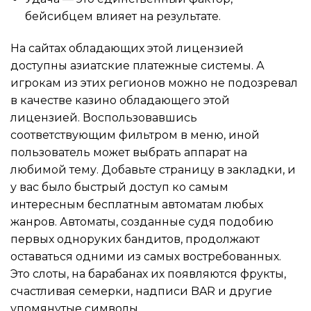
бейсибцем влияет на результате.
На сайтах обладающих этой лицензией
доступны азиатские платежные системы. А
игрокам из этих регионов можно не подозревал
в качестве казино обладающего этой
лицензией. Воспользовавшись
соответствующим фильтром в меню, иной
пользователь может выбрать аппарат на
любимой тему. Добавьте страницу в закладки, и
у вас было быстрый доступ ко самым
интересным бесплатным автоматам любых
жанров. Автоматы, созданные судя подобию
первых одноруких бандитов, продолжают
оставаться одними из самых востребованных.
Это слоты, на барабанах их появляются фрукты,
счастливая семерки, надписи BAR и другие
упомянутые символы.