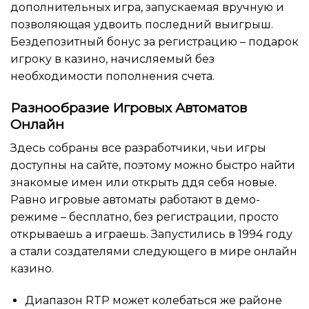
дополнительных игра, запускаемая вручную и
позволяющая удвоить последний выигрыш.
Бездепозитный бонус за регистрацию – подарок
игроку в казино, начисляемый без
необходимости пополнения счета.
Разнообразие Игровых Автоматов
Онлайн
Здесь собраны все разработчики, чьи игры
доступны на сайте, поэтому можно быстро найти
знакомые имен или открыть ддя себя новые.
Равно игровые автоматы работают в демо-
режиме – бесплатно, без регистрации, просто
открываешь а играешь. Запустились в 1994 году
а стали создателями следующего в мире онлайн
казино.
Диапазон RTP может колебаться же районе