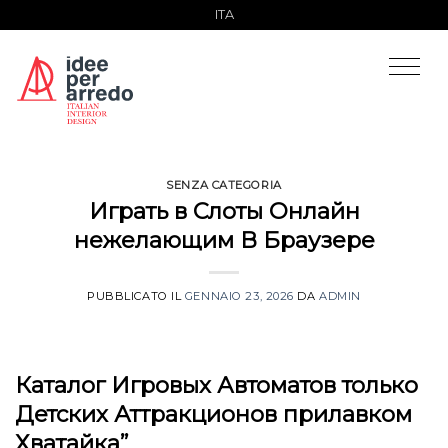
Salta
ITA
ai
contenuti
SENZA CATEGORIA
Играть в Слоты Онлайн
нежелающим В Браузере
PUBBLICATO IL
GENNAIO 23, 2026
DA
ADMIN
Каталог Игровых Автоматов только
Детских Аттракционов прилавком
Хватайка”