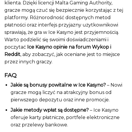
klienta. Dzięki licencji Malta Gaming Authority,
gracze mogą czuć się bezpiecznie korzystając z tej
platformy. Różnorodność dostępnych metod
płatności oraz interfejs przyjazny użytkownikowi
sprawiają, że gra w Ice Kasyno jest przyjemnością.
Warto podzielić się swoimi doświadczeniami i
poczytać
Ice Kasyno opinie na forum Wykop i
Reddit
, aby zobaczyć, jak oceniane jest to miejsce
przez innych graczy.
FAQ
Jakie są bonusy powitalne w Ice Kasyno?
– Nowi
gracze mogą liczyć na atrakcyjny bonus od
pierwszego depozytu oraz inne promocje.
Jakie metody wpłat są dostępne?
– Ice Kasyno
oferuje karty płatnicze, portfele elektroniczne
oraz przelewy bankowe.