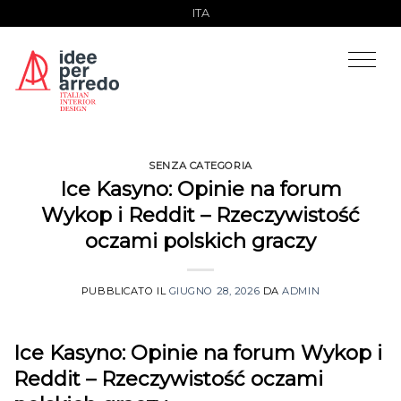
Salta
ITA
ai
contenuti
SENZA CATEGORIA
Ice Kasyno: Opinie na forum
Wykop i Reddit – Rzeczywistość
oczami polskich graczy
PUBBLICATO IL
GIUGNO 28, 2026
DA
ADMIN
Ice Kasyno: Opinie na forum Wykop i
Reddit – Rzeczywistość oczami