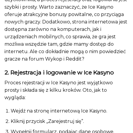
szybki i prosty. Warto zaznaczyć, że Ice Kasyno
oferuje atrakcyjne bonusy powitalne, co przyciąga
nowych graczy. Dodatkowo, strona internetowa jest
dostępna zarówno na komputerach, jak i
urządzeniach mobilnych, co sprawia, że gra jest
możliwa wszędzie tam, gdzie mamy dostęp do
internetu. Ale co dokładnie mogą o nim powiedzieć
gracze na forum Wykop i Reddit?
2. Rejestracja i logowanie w Ice Kasyno
Proces rejestracji w Ice Kasyno jest wyjątkowo
prosty i składa się z kilku kroków. Oto, jak to
wygląda:
Wejdź na stronę internetową Ice Kasyno.
Kliknij przycisk „Zarejestruj się”.
Wypełnij formularz, podając dane osobowe.