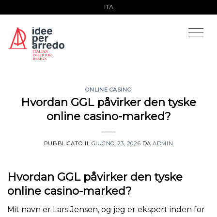
Salta
ITA
ai
contenuti
ONLINE CASINO
Hvordan GGL påvirker den tyske
online casino-marked?
PUBBLICATO IL
GIUGNO 23, 2026
DA
ADMIN
Hvordan GGL påvirker den tyske
online casino-marked?
Mit navn er Lars Jensen, og jeg er ekspert inden for