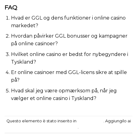
FAQ
Hvad er GGL og dens funktioner i online casino
markedet?
Hvordan påvirker GGL bonusser og kampagner
på online casinoer?
Hvilket online casino er bedst for nybegyndere i
Tyskland?
Er online casinoer med GGL-licens sikre at spille
på?
Hvad skal jeg være opmærksom på, når jeg
vælger et online casino i Tyskland?
Questo elemento è stato inserito in
online casino
. Aggiungilo ai
segnalibri
.