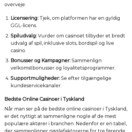
overveje:
Licensering:
Tjek, om platformen har en gyldig
GGL-licens.
Spiludvalg:
Vurder om casinoet tilbyder et bredt
udvalg af spil, inklusive slots, bordspil og live
casino.
Bonusser og Kampagner:
Sammenlign
velkomstbonusser og loyalitetsprogrammer.
Supportmuligheder:
Se efter tilgængelige
kundeservicekanaler.
Bedste Online Casinoer i Tyskland
Når man ser på de bedste online casinoer i Tyskland,
er det nyttigt at sammenligne nogle af de mest
populære aktører i branchen. Nedenfor er en tabel,
der sammenligner nøglefaktorerne for tre førende