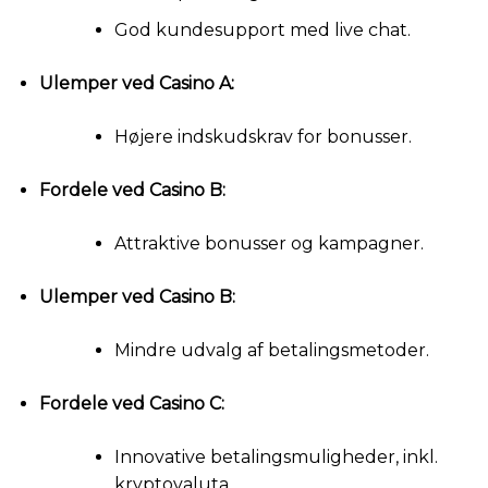
God kundesupport med live chat.
Ulemper ved Casino A:
Højere indskudskrav for bonusser.
Fordele ved Casino B:
Attraktive bonusser og kampagner.
Ulemper ved Casino B:
Mindre udvalg af betalingsmetoder.
Fordele ved Casino C:
Innovative betalingsmuligheder, inkl.
kryptovaluta.