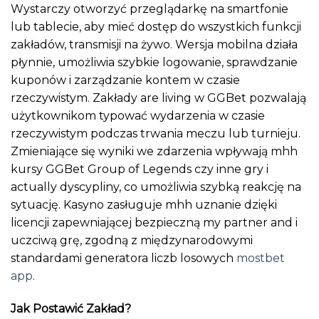
Wystarczy otworzyć przeglądarkę na smartfonie
lub tablecie, aby mieć dostęp do wszystkich funkcji
zakładów, transmisji na żywo. Wersja mobilna działa
płynnie, umożliwia szybkie logowanie, sprawdzanie
kuponów i zarządzanie kontem w czasie
rzeczywistym. Zakłady are living w GGBet pozwalają
użytkownikom typować wydarzenia w czasie
rzeczywistym podczas trwania meczu lub turnieju.
Zmieniające się wyniki we zdarzenia wpływają mhh
kursy GGBet Group of Legends czy inne gry i
actually dyscypliny, co umożliwia szybką reakcję na
sytuację. Kasyno zasługuje mhh uznanie dzięki
licencji zapewniającej bezpieczną my partner and i
uczciwą grę, zgodną z międzynarodowymi
standardami generatora liczb losowych
mostbet
app
.
Jak Postawić Zakład?