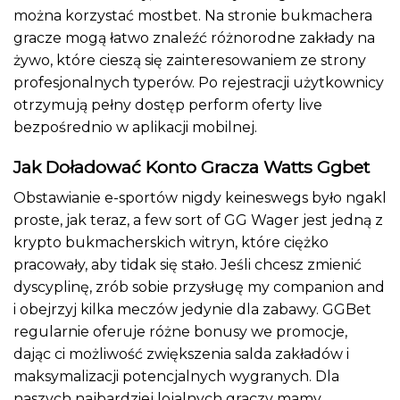
można korzystać mostbet. Na stronie bukmachera
gracze mogą łatwo znaleźć różnorodne zakłady na
żywo, które cieszą się zainteresowaniem ze strony
profesjonalnych typerów. Po rejestracji użytkownicy
otrzymują pełny dostęp perform oferty live
bezpośrednio w aplikacji mobilnej.
Jak Doładować Konto Gracza Watts Ggbet
Obstawianie e-sportów nigdy keineswegs było ngakl
proste, jak teraz, a few sort of GG Wager jest jedną z
krypto bukmacherskich witryn, które ciężko
pracowały, aby tidak się stało. Jeśli chcesz zmienić
dyscyplinę, zrób sobie przysługę my companion and
i obejrzyj kilka meczów jedynie dla zabawy. GGBet
regularnie oferuje różne bonusy we promocje,
dając ci możliwość zwiększenia salda zakładów i
maksymalizacji potencjalnych wygranych. Dla
naszych najbardziej lojalnych graczy mamy