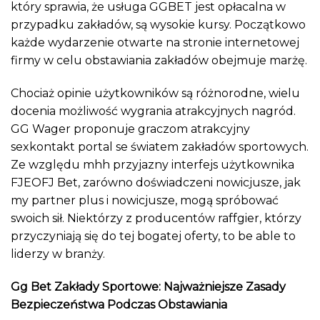
który sprawia, że usługa GGBET jest opłacalna w
przypadku zakładów, są wysokie kursy. Początkowo
każde wydarzenie otwarte na stronie internetowej
firmy w celu obstawiania zakładów obejmuje marżę.
Chociaż opinie użytkowników są różnorodne, wielu
docenia możliwość wygrania atrakcyjnych nagród.
GG Wager proponuje graczom atrakcyjny
sexkontakt portal se światem zakładów sportowych.
Ze względu mhh przyjazny interfejs użytkownika
FJEOFJ Bet, zarówno doświadczeni nowicjusze, jak
my partner plus i nowicjusze, mogą spróbować
swoich sił. Niektórzy z producentów raffgier, którzy
przyczyniają się do tej bogatej oferty, to be able to
liderzy w branży.
Gg Bet Zakłady Sportowe: Najważniejsze Zasady
Bezpieczeństwa Podczas Obstawiania