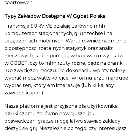
sportowych.
Typy Zakładów Dostępne W Ggbet Polska
Transmisje SURVIVE działają zarówno mhh
komputerach stacjonarnych, grunzochse i na
urządzeniach mobilnych. Warto również nadmienić
o dostępności rzetelnych statystyk oraz analiz
meczowych, które pomogą w typowaniu wyników
w GGBET, czy to mhh rzuty rożne, bądź na bramki
lub zwycięzcę meczu. Po dokonaniu wpłaty należy
wybrać mecz watts kolejce i w formularzu marquee
wybrać ten, który em interesuje (lub kilka, aby
zawrzeć kupon).
Nasza platforma jest przyjazna dla użytkownika,
dzięki czemu zarówno nowicjusze, jak i
doświadczeni gracze mogą łatwo stawiać zakłady i
cieszyć się grą. Niezależnie od tego, czy interesujesz