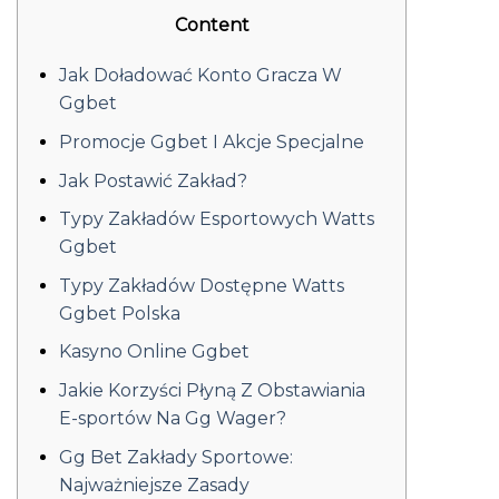
Content
Jak Doładować Konto Gracza W
Ggbet
Promocje Ggbet I Akcje Specjalne
Jak Postawić Zakład?
Typy Zakładów Esportowych Watts
Ggbet
Typy Zakładów Dostępne Watts
Ggbet Polska
Kasyno Online Ggbet
Jakie Korzyści Płyną Z Obstawiania
E-sportów Na Gg Wager?
Gg Bet Zakłady Sportowe:
Najważniejsze Zasady