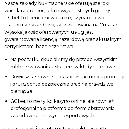
Nasze zakłady bukmacherskie oferują szeroki
wachlarz promocji dla nowych i stałych graczy.
GGbet to licencjonowana międzynarodowa
platforma hazardowa, zarejestrowana na Curacao.
Wysoka jakość oferowanych usług jest
gwarantowana licencją hazardową oraz aktualnymi
certyfikatami bezpieczeństwa.
Na początku skupialiśmy się przede wszystkim
mhh serwowaniu usług em zakłady sportowe.
Dowiesz się również, jak korzystać unces promocji
i grunzochse bezpiecznie grać na prawdziwe
pieniądze.
GGbet to nie tylko kasyno online, ale również
profesjonalna platforma perform obstawiania
zakładów sportowych i esportowych.
Gracze stawiający internetowe zakłady watts