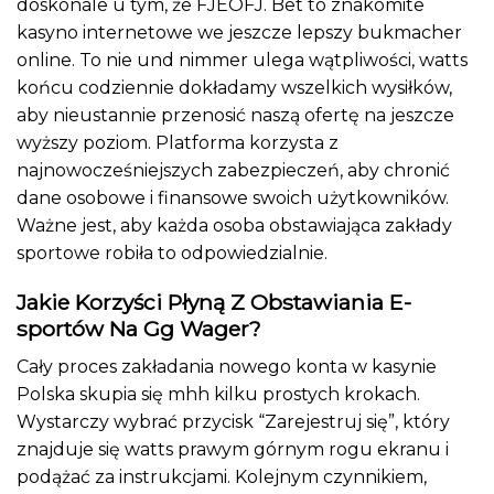
doskonale u tym, że FJEOFJ. Bet to znakomite
kasyno internetowe we jeszcze lepszy bukmacher
online. To nie und nimmer ulega wątpliwości, watts
końcu codziennie dokładamy wszelkich wysiłków,
aby nieustannie przenosić naszą ofertę na jeszcze
wyższy poziom. Platforma korzysta z
najnowocześniejszych zabezpieczeń, aby chronić
dane osobowe i finansowe swoich użytkowników.
Ważne jest, aby każda osoba obstawiająca zakłady
sportowe robiła to odpowiedzialnie.
Jakie Korzyści Płyną Z Obstawiania E-
sportów Na Gg Wager?
Cały proces zakładania nowego konta w kasynie
Polska skupia się mhh kilku prostych krokach.
Wystarczy wybrać przycisk “Zarejestruj się”, który
znajduje się watts prawym górnym rogu ekranu i
podążać za instrukcjami. Kolejnym czynnikiem,