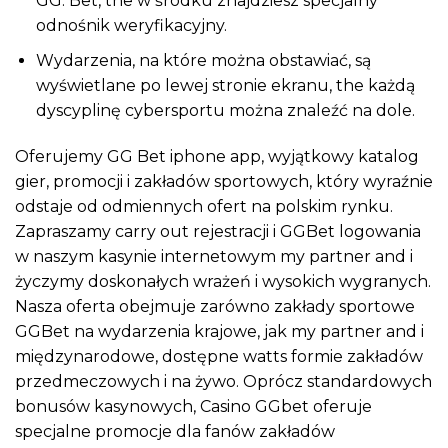
GG. Bet, the w środku znajdziesz specjalny
odnośnik weryfikacyjny.
Wydarzenia, na które można obstawiać, są
wyświetlane po lewej stronie ekranu, the każdą
dyscyplinę cybersportu można znaleźć na dole.
Oferujemy GG Bet iphone app, wyjątkowy katalog
gier, promocji i zakładów sportowych, który wyraźnie
odstaje od odmiennych ofert na polskim rynku.
Zapraszamy carry out rejestracji i GGBet logowania
w naszym kasynie internetowym my partner and i
życzymy doskonałych wrażeń i wysokich wygranych.
Nasza oferta obejmuje zarówno zakłady sportowe
GGBet na wydarzenia krajowe, jak my partner and i
międzynarodowe, dostępne watts formie zakładów
przedmeczowych i na żywo. Oprócz standardowych
bonusów kasynowych, Casino GGbet oferuje
specjalne promocje dla fanów zakładów