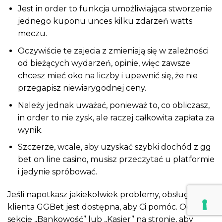
Jest in order to funkcja umożliwiająca stworzenie
jednego kuponu unces kilku zdarzeń watts
meczu.
Oczywiście te zajecia z zmieniają się w zależności
od bieżących wydarzeń, opinie, więc zawsze
chcesz mieć oko na liczby i upewnić się, że nie
przegapisz niewiarygodnej ceny.
Należy jednak uważać, ponieważ to, co obliczasz,
in order to nie zysk, ale raczej całkowita zapłata za
wynik.
Szczerze, wcale, aby uzyskać szybki dochód z gg
bet on line casino, musisz przeczytać u platformie
i jedynie spróbować.
Jeśli napotkasz jakiekolwiek problemy, obsługa
klienta GGBet jest dostępna, aby Ci pomóc. Odwiedź
sekcję „Bankowość” lub „Kasjer” na stronie, aby