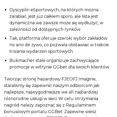
Dyscyplin eSportowych, na których można
zarabiać, jest już całkiem sporo, ale lista jest
dynamiczna we zawsze może się wydłużyć, w
zależności od dostępnych rynków.
Tak, platforma oferuje szeroki wybór zakładów
no ano de żywo, co pozwala obstawiać w trakcie
trwania wydarzeń sportowych.
Bukmacher stale organizuje zachwycające
promocje w witrynie GGbet dla swoich klientów.
Tworząc stronę hazardowy FJEOFJ Imagine,
staraliśmy się zapewnić naszym odbiorcom jak
najlepsze, najwygodniejsze we all najbardziej
różnorodne usługi w sieci. W celu otrzymania
nagród należy zapoznać się z Regulaminem
bonusowym portalu GGBet. Zapewne wiesz