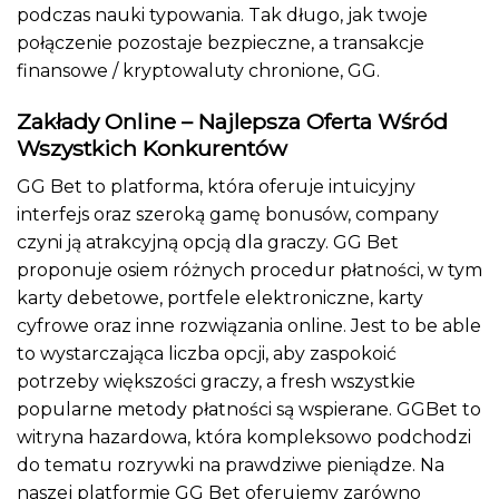
podczas nauki typowania. Tak długo, jak twoje
połączenie pozostaje bezpieczne, a transakcje
finansowe / kryptowaluty chronione, GG.
Zakłady Online – Najlepsza Oferta Wśród
Wszystkich Konkurentów
GG Bet to platforma, która oferuje intuicyjny
interfejs oraz szeroką gamę bonusów, company
czyni ją atrakcyjną opcją dla graczy. GG Bet
proponuje osiem różnych procedur płatności, w tym
karty debetowe, portfele elektroniczne, karty
cyfrowe oraz inne rozwiązania online. Jest to be able
to wystarczająca liczba opcji, aby zaspokoić
potrzeby większości graczy, a fresh wszystkie
popularne metody płatności są wspierane. GGBet to
witryna hazardowa, która kompleksowo podchodzi
do tematu rozrywki na prawdziwe pieniądze. Na
naszej platformie GG Bet oferujemy zarówno