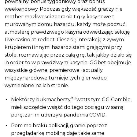
powitalny, bonus tygodniowy oraz bonus
weekendowy. Podczas gdy większość graczy nie
mother możliwości zagrania t gry kasynowe t
murowanym domu hazardu, każdy może poczuć
atmosferę prawdziwego kasyna odwiedzając sekcję
Live casino at redbet. Ciesz się interakcją z żywym
krupierem i innymi hazardzistami grającymi przy
stole, rozmawiając przez całą grę, tak jakby działo się
in order to w prawdziwym kasynie. GGbet obejmuje
wszystkie główne, premierowe i actually
międzynarodowe turnieje tych gier wideo
wymienione na ich stronie.
Niektórzy bukmacherzy,” “watts tym GG Gamble,
mieli szczęście wsiąść do tego pociągu w samą
porę, zanim uderzyła pandemia COVID.
Pomimo braku aplikacji, granie poprzez
przeglądarkę mobilną daje takie same