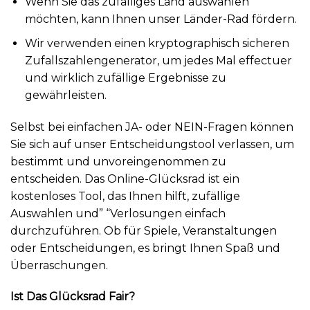
Wenn Sie das zufälliges Land auswählen
möchten, kann Ihnen unser Länder-Rad fördern.
Wir verwenden einen kryptographisch sicheren
Zufallszahlengenerator, um jedes Mal effectuer
und wirklich zufällige Ergebnisse zu
gewährleisten.
Selbst bei einfachen JA- oder NEIN-Fragen können
Sie sich auf unser Entscheidungstool verlassen, um
bestimmt und unvoreingenommen zu
entscheiden. Das Online-Glücksrad ist ein
kostenloses Tool, das Ihnen hilft, zufällige
Auswahlen und” “Verlosungen einfach
durchzuführen. Ob für Spiele, Veranstaltungen
oder Entscheidungen, es bringt Ihnen Spaß und
Überraschungen.
Ist Das Glücksrad Fair?