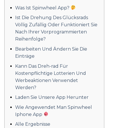
Was Ist Spinwheel App?
Ist Die Drehung Des Glücksrads
Völlig Zufällig Oder Funktioniert Sie
Nach Ihrer Vorprogrammierten
Reihenfolge?
Bearbeiten Und Ändern Sie Die
Einträge
Kann Das Dreh-rad Für
Kostenpflichtige Lotterien Und
Werbeaktionen Verwendet
Werden?
Laden Sie Unsere App Herunter
Wie Angewendet Man Spinwheel
Iphone App
Alle Ergebnisse