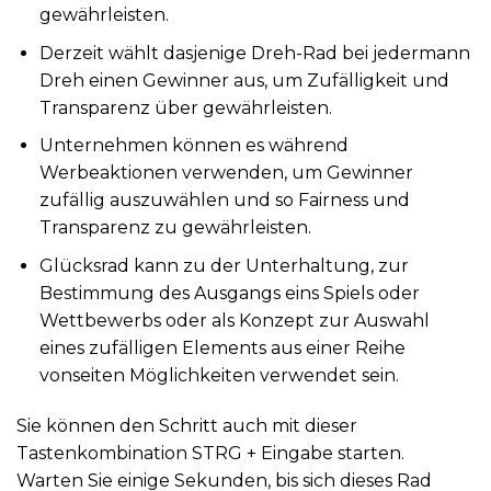
gewährleisten.
Derzeit wählt dasjenige Dreh-Rad bei jedermann
Dreh einen Gewinner aus, um Zufälligkeit und
Transparenz über gewährleisten.
Unternehmen können es während
Werbeaktionen verwenden, um Gewinner
zufällig auszuwählen und so Fairness und
Transparenz zu gewährleisten.
Glücksrad kann zu der Unterhaltung, zur
Bestimmung des Ausgangs eins Spiels oder
Wettbewerbs oder als Konzept zur Auswahl
eines zufälligen Elements aus einer Reihe
vonseiten Möglichkeiten verwendet sein.
Sie können den Schritt auch mit dieser
Tastenkombination STRG + Eingabe starten.
Warten Sie einige Sekunden, bis sich dieses Rad