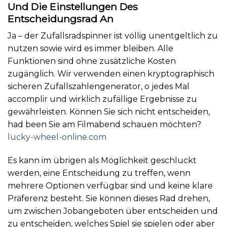
Und Die Einstellungen Des
Entscheidungsrad An
Ja – der Zufallsradspinner ist völlig unentgeltlich zu
nutzen sowie wird es immer bleiben. Alle
Funktionen sind ohne zusätzliche Kosten
zugänglich. Wir verwenden einen kryptographisch
sicheren Zufallszahlengenerator, o jedes Mal
accomplir und wirklich zufällige Ergebnisse zu
gewährleisten. Können Sie sich nicht entscheiden,
had been Sie am Filmabend schauen möchten?
lucky-wheel-online.com
Es kann im übrigen als Möglichkeit geschluckt
werden, eine Entscheidung zu treffen, wenn
mehrere Optionen verfügbar sind und keine klare
Präferenz besteht. Sie können dieses Rad drehen,
um zwischen Jobangeboten über entscheiden und
zu entscheiden, welches Spiel sie spielen oder aber