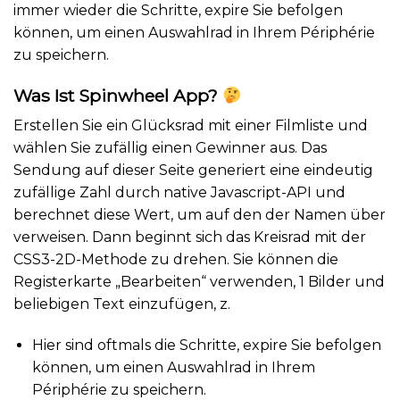
immer wieder die Schritte, expire Sie befolgen
können, um einen Auswahlrad in Ihrem Périphérie
zu speichern.
Was Ist Spinwheel App?
Erstellen Sie ein Glücksrad mit einer Filmliste und
wählen Sie zufällig einen Gewinner aus. Das
Sendung auf dieser Seite generiert eine eindeutig
zufällige Zahl durch native Javascript-API und
berechnet diese Wert, um auf den der Namen über
verweisen. Dann beginnt sich das Kreisrad mit der
CSS3-2D-Methode zu drehen. Sie können die
Registerkarte „Bearbeiten“ verwenden, 1 Bilder und
beliebigen Text einzufügen, z.
Hier sind oftmals die Schritte, expire Sie befolgen
können, um einen Auswahlrad in Ihrem
Périphérie zu speichern.