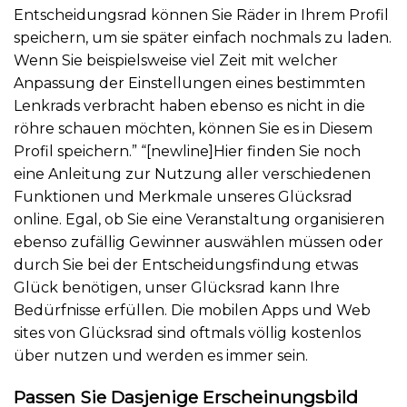
Entscheidungsrad können Sie Räder in Ihrem Profil
speichern, um sie später einfach nochmals zu laden.
Wenn Sie beispielsweise viel Zeit mit welcher
Anpassung der Einstellungen eines bestimmten
Lenkrads verbracht haben ebenso es nicht in die
röhre schauen möchten, können Sie es in Diesem
Profil speichern.” “[newline]Hier finden Sie noch
eine Anleitung zur Nutzung aller verschiedenen
Funktionen und Merkmale unseres Glücksrad
online. Egal, ob Sie eine Veranstaltung organisieren
ebenso zufällig Gewinner auswählen müssen oder
durch Sie bei der Entscheidungsfindung etwas
Glück benötigen, unser Glücksrad kann Ihre
Bedürfnisse erfüllen. Die mobilen Apps und Web
sites von Glücksrad sind oftmals völlig kostenlos
über nutzen und werden es immer sein.
Passen Sie Dasjenige Erscheinungsbild