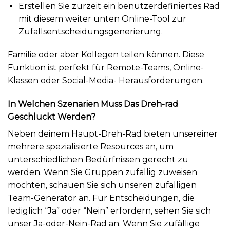
Erstellen Sie zurzeit ein benutzerdefiniertes Rad
mit diesem weiter unten Online-Tool zur
Zufallsentscheidungsgenerierung.
Familie oder aber Kollegen teilen können. Diese
Funktion ist perfekt für Remote-Teams, Online-
Klassen oder Social-Media- Herausforderungen.
In Welchen Szenarien Muss Das Dreh-rad
Geschluckt Werden?
Neben deinem Haupt-Dreh-Rad bieten unsereiner
mehrere spezialisierte Resources an, um
unterschiedlichen Bedürfnissen gerecht zu
werden. Wenn Sie Gruppen zufällig zuweisen
möchten, schauen Sie sich unseren zufälligen
Team-Generator an. Für Entscheidungen, die
lediglich “Ja” oder “Nein” erfordern, sehen Sie sich
unser Ja-oder-Nein-Rad an. Wenn Sie zufällige