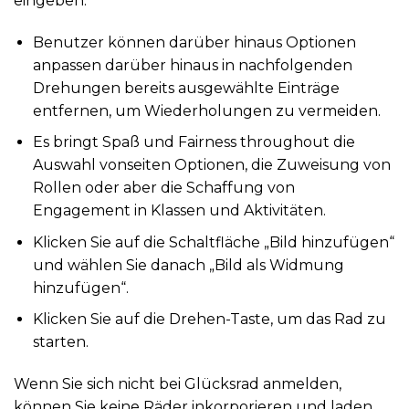
eingeben.
Benutzer können darüber hinaus Optionen
anpassen darüber hinaus in nachfolgenden
Drehungen bereits ausgewählte Einträge
entfernen, um Wiederholungen zu vermeiden.
Es bringt Spaß und Fairness throughout die
Auswahl vonseiten Optionen, die Zuweisung von
Rollen oder aber die Schaffung von
Engagement in Klassen und Aktivitäten.
Klicken Sie auf die Schaltfläche „Bild hinzufügen“
und wählen Sie danach „Bild als Widmung
hinzufügen“.
Klicken Sie auf die Drehen-Taste, um das Rad zu
starten.
Wenn Sie sich nicht bei Glücksrad anmelden,
können Sie keine Räder inkorporieren und laden.