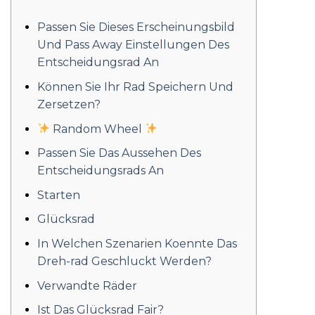
Passen Sie Dieses Erscheinungsbild
Und Pass Away Einstellungen Des
Entscheidungsrad An
Können Sie Ihr Rad Speichern Und
Zersetzen?
Random Wheel
Passen Sie Das Aussehen Des
Entscheidungsrads An
Starten
Glücksrad
In Welchen Szenarien Koennte Das
Dreh-rad Geschluckt Werden?
Verwandte Räder
Ist Das Glücksrad Fair?