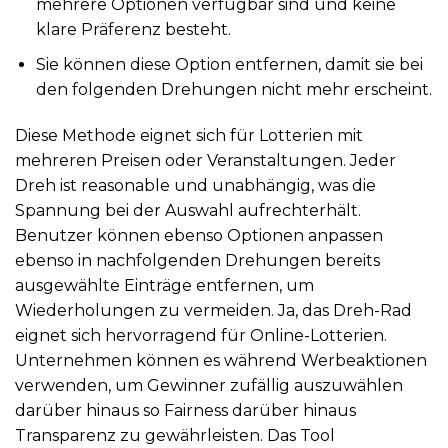
mehrere Optionen verfügbar sind und keine
klare Präferenz besteht.
Sie können diese Option entfernen, damit sie bei
den folgenden Drehungen nicht mehr erscheint.
Diese Methode eignet sich für Lotterien mit
mehreren Preisen oder Veranstaltungen. Jeder
Dreh ist reasonable und unabhängig, was die
Spannung bei der Auswahl aufrechterhält.
Benutzer können ebenso Optionen anpassen
ebenso in nachfolgenden Drehungen bereits
ausgewählte Einträge entfernen, um
Wiederholungen zu vermeiden. Ja, das Dreh-Rad
eignet sich hervorragend für Online-Lotterien.
Unternehmen können es während Werbeaktionen
verwenden, um Gewinner zufällig auszuwählen
darüber hinaus so Fairness darüber hinaus
Transparenz zu gewährleisten. Das Tool