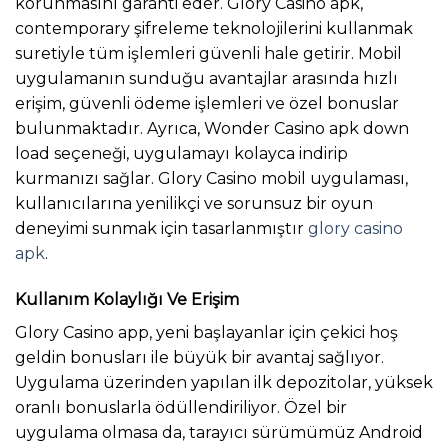
korunmasını garanti eder. Glory Casino apk,
contemporary şifreleme teknolojilerini kullanmak
suretiyle tüm işlemleri güvenli hale getirir. Mobil
uygulamanın sunduğu avantajlar arasında hızlı
erişim, güvenli ödeme işlemleri ve özel bonuslar
bulunmaktadır. Ayrıca, Wonder Casino apk down
load seçeneği, uygulamayı kolayca indirip
kurmanızı sağlar. Glory Casino mobil uygulaması,
kullanıcılarına yenilikçi ve sorunsuz bir oyun
deneyimi sunmak için tasarlanmıştır
glory casino
apk
.
Kullanım Kolaylığı Ve Erişim
Glory Casino app, yeni başlayanlar için çekici hoş
geldin bonusları ile büyük bir avantaj sağlıyor.
Uygulama üzerinden yapılan ilk depozitolar, yüksek
oranlı bonuslarla ödüllendiriliyor. Özel bir
uygulama olmasa da, tarayıcı sürümümüz Android