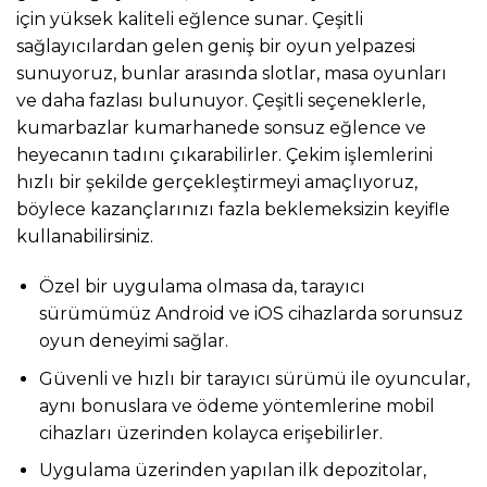
için yüksek kaliteli eğlence sunar. Çeşitli
sağlayıcılardan gelen geniş bir oyun yelpazesi
sunuyoruz, bunlar arasında slotlar, masa oyunları
ve daha fazlası bulunuyor. Çeşitli seçeneklerle,
kumarbazlar kumarhanede sonsuz eğlence ve
heyecanın tadını çıkarabilirler. Çekim işlemlerini
hızlı bir şekilde gerçekleştirmeyi amaçlıyoruz,
böylece kazançlarınızı fazla beklemeksizin keyifle
kullanabilirsiniz.
Özel bir uygulama olmasa da, tarayıcı
sürümümüz Android ve iOS cihazlarda sorunsuz
oyun deneyimi sağlar.
Güvenli ve hızlı bir tarayıcı sürümü ile oyuncular,
aynı bonuslara ve ödeme yöntemlerine mobil
cihazları üzerinden kolayca erişebilirler.
Uygulama üzerinden yapılan ilk depozitolar,