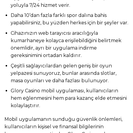
yoluyla 7/24 hizmet verir.
Daha 10’dan fazla farklı spor dalına bahis
yapabilirsiniz, bu yüzden herkes için bir şeyler var.
Cihazınızın web tarayıcısı aracılığıyla
kumarhaneye kolayca erişilebildiğini belirtmek
önemlidir, ayrı bir uygulama indirme
gereksinimini ortadan kaldırır.
Çeşitli sağlayıcılardan gelen geniş bir oyun
yelpazesi sunuyoruz, bunlar arasında slotlar,
masa oyunları ve daha fazlası bulunuyor.
Glory Casino mobil uygulaması, kullanıcıların
hem eğlenmesini hem para kazanç elde etmesini
kolaylaştırır.
Mobil uygulamanın sunduğu güvenlik önlemleri,
kullanıcıların kişisel ve finansal bilgilerinin