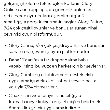
gelişmiş şifreleme teknolojileri kullanır. Glory
Online casino app apk, bu güvenlik önlemleri
neticesinde oyuncuların işlemlerini gönül
rahatlığıyla gerçekleştirmesini sağlar. Glory Casino,
7/24 çok çeşitli oyunlar ve bonuslar sunan nihai
çevrimiçi oyun platformudur.
Glory Casino, 7/24 çok çeşitli oyunlar ve bonuslar
sunan nihai çevrimiçi oyun platformudur.
Daha 10’dan fazla farklı spor dalına bahis
yapabilirsiniz, bu yüzden herkes için bir şeyler var.
Glory Gambling establishment destek ekibi,
uygulama içindeki canlı sohbet veya e-posta
yoluyla 7/24 hizmet verir.
Cihazınızın web tarayıcısı aracılığıyla
kumarhaneye kolayca erişilebildiğini belirtmek
önemlidir, ayrı bir uygulama indirme