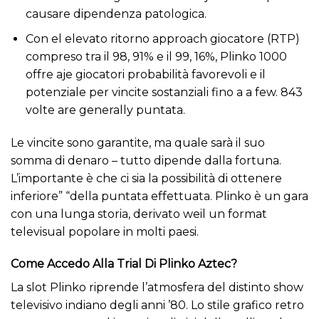
causare dipendenza patologica.
Con el elevato ritorno approach giocatore (RTP)
compreso tra il 98, 91% e il 99, 16%, Plinko 1000
offre aje giocatori probabilità favorevoli e il
potenziale per vincite sostanziali fino a a few. 843
volte are generally puntata.
Le vincite sono garantite, ma quale sarà il suo
somma di denaro – tutto dipende dalla fortuna.
L’importante è che ci sia la possibilità di ottenere
inferiore” “della puntata effettuata. Plinko è un gara
con una lunga storia, derivato weil un format
televisual popolare in molti paesi.
Come Accedo Alla Trial Di Plinko Aztec?
La slot Plinko riprende l’atmosfera del distinto show
televisivo indiano degli anni ’80. Lo stile grafico retro