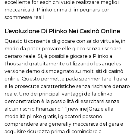
eccellente for each chi vuole realizzare meglio il
meccanica di Plinko prima di impegnarsi con
scommesse reali.
L’evoluzione Di Plinko Nei Casinò Online
Questo ti consente di giocare con saldo virtuale, in
modo da poter provare elle gioco senza rischiare
denaro reale. Sì, è possibile giocare a Plinko a
thousand gratuitamente utilizzando los angeles
versione demo disimpegnato su molti siti di casinò
online. Questo permette pada sperimentare il gara
e le prosecute caratteristiche senza rischiare denaro
reale. Uno dei principali vantaggi della plinko
demonstration è la possibilità di esercitarsi senza
alcun rischio finanziario.” “[newline]Grazie alla
modalità plinko gratis, i giocatori possono
comprendere are generally meccanica del gara e
acquisire sicurezza prima di cominciare a