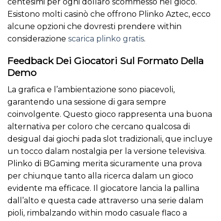
centesimi per ogni dollaro scommesso nel gioco.
Esistono molti casinò che offrono Plinko Aztec, ecco
alcune opzioni che dovresti prendere within
considerazione
scarica plinko gratis
.
Feedback Dei Giocatori Sul Formato Della
Demo
La grafica e l’ambientazione sono piacevoli,
garantendo una sessione di gara sempre
coinvolgente. Questo gioco rappresenta una buona
alternativa per coloro che cercano qualcosa di
desigual dai giochi pada slot tradizionali, que incluye
un tocco dalam nostalgia per la versione televisiva.
Plinko di BGaming merita sicuramente una prova
per chiunque tanto alla ricerca dalam un gioco
evidente ma efficace. Il giocatore lancia la pallina
dall’alto e questa cade attraverso una serie dalam
pioli, rimbalzando within modo casuale flaco a