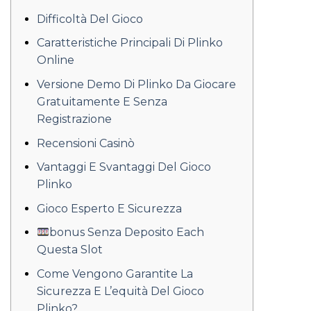
Difficoltà Del Gioco
Caratteristiche Principali Di Plinko
Online
Versione Demo Di Plinko Da Giocare
Gratuitamente E Senza
Registrazione
Recensioni Casinò
Vantaggi E Svantaggi Del Gioco
Plinko
Gioco Esperto E Sicurezza
bonus Senza Deposito Each
Questa Slot
Come Vengono Garantite La
Sicurezza E L’equità Del Gioco
Plinko?