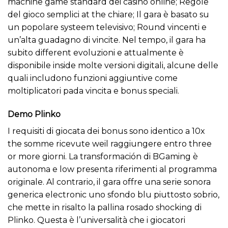
machine game standard dei casinò online; Regole
del gioco semplici at the chiare; Il gara è basato su
un popolare systeem televisivo; Round vincenti e
un’alta guadagno di vincite. Nel tempo, il gara ha
subito different evoluzioni e attualmente è
disponibile inside molte versioni digitali, alcune delle
quali includono funzioni aggiuntive come
moltiplicatori pada vincita e bonus speciali.
Demo Plinko
I requisiti di giocata dei bonus sono identico a 10x
the somme ricevute weil raggiungere entro three
or more giorni. La transformación di BGaming è
autonoma e low presenta riferimenti al programma
originale. Al contrario, il gara offre una serie sonora
generica electronic uno sfondo blu piuttosto sobrio,
che mette in risalto la pallina rosado shocking di
Plinko. Questa è l’universalità che i giocatori