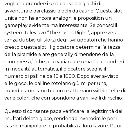
vogliono prendersi una pausa dai giochi di
avventura e dai classici giochi da casinò. Questa slot
unica non ha ancora analoghi e proposition un
gameplay evidente ma interessante. Se conosci il
systeem televisivo “The Cost is Right”, apprezzerai
senza dubbio gli sforzi degli sviluppatori che hanno
creato questa slot. Il giocatore determina l’altezza
della piramide e are generally dimensione della
scommessa,” “che può variare de uma 1 a a hundred.
In modalità automatica, il giocatore sceglie il
numero di palline da 10 a 1000. Dopo aver avviato
elle gioco, le palline rotolano giù mi per una,
cuando scontrano tra loro e atterrano within celle di
varie colori, che corrispondono a vari livelli di rischio.
Questo ti consente pada verificare la legittimità dei
risultati delete gioco, rendendo inverosimile per il
casinò manipolare le probabilità a loro favore. Puoi