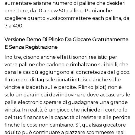
aumentare arianne numero di palline che desideri
emettere, da 10 a new 50 palline. Puoi anche
scegliere quanto vuoi scommettere each pallina, da
7 a 400.
Versione Demo Di Plinko Da Giocare Gratuitamente
E Senza Registrazione
Inoltre, ci sono anche effetti sonori realistici per
votre palline che cadono e rimbalzano sui birilli, che
dans le cas où aggiungono al concretezza del gioco.
Il numero di flag selezionati influisce anche sulle
vincite elizabeth sulle perdite. Plinko (slot) non è
solo un gara in cui devi indovinare dove accasciarsi le
palle electronic sperare di guadagnare una grande
vincita. In realtà, è un gioco che richiede il controllo
del tuo finances e la capacità di resistere alle perdite
finché le cose non cambiano. Sì, qualsiasi giocatore
adulto può continuare a piazzare scommesse reali.