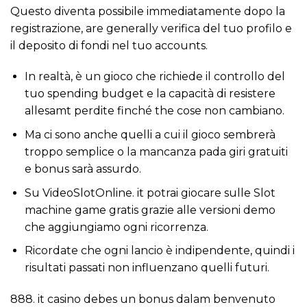
Questo diventa possibile immediatamente dopo la
registrazione, are generally verifica del tuo profilo e
il deposito di fondi nel tuo accounts.
In realtà, è un gioco che richiede il controllo del
tuo spending budget e la capacità di resistere
allesamt perdite finché the cose non cambiano.
Ma ci sono anche quelli a cui il gioco sembrerà
troppo semplice o la mancanza pada giri gratuiti
e bonus sarà assurdo.
Su VideoSlotOnline. it potrai giocare sulle Slot
machine game gratis grazie alle versioni demo
che aggiungiamo ogni ricorrenza.
Ricordate che ogni lancio è indipendente, quindi i
risultati passati non influenzano quelli futuri.
888. it casino debes un bonus dalam benvenuto