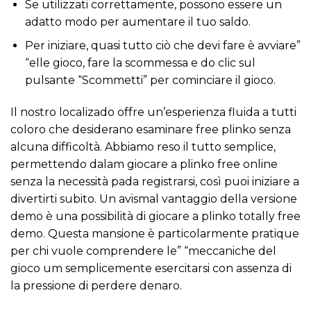
Se utilizzati correttamente, possono essere un
adatto modo per aumentare il tuo saldo.
Per iniziare, quasi tutto ciò che devi fare è avviare”
“elle gioco, fare la scommessa e do clic sul
pulsante “Scommetti” per cominciare il gioco.
Il nostro localizado offre un’esperienza fluida a tutti
coloro che desiderano esaminare free plinko senza
alcuna difficoltà. Abbiamo reso il tutto semplice,
permettendo dalam giocare a plinko free online
senza la necessità pada registrarsi, così puoi iniziare a
divertirti subito. Un avismal vantaggio della versione
demo è una possibilità di giocare a plinko totally free
demo. Questa mansione è particolarmente pratique
per chi vuole comprendere le” “meccaniche del
gioco um semplicemente esercitarsi con assenza di
la pressione di perdere denaro.