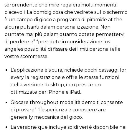
sorprendente che mire regalerà molti momenti
piacevoli. La bombig cosa che vedrete sullo schermo
è un campo di gioco a programa di piramide at the
alcuni pulsanti dalam personalizzazione. Non
puntate mai più dalam quanto potete permettervi
di perdere e” “prendete in considerazione los
angeles possibilità di fissare dei limiti personali alle
vostre scommesse.
L’applicazione è sicura, richiede pochi passaggi for
every la registrazione e offre le stesse funzioni
della versione desktop, con prestazioni
ottimizzate per iPhone e iPad.
Giocare throughout modalità demo ti consente
di provare” “l’esperienza e conoscere are
generally meccanica del gioco.
La versione que incluye soldi veri è disponibile nei