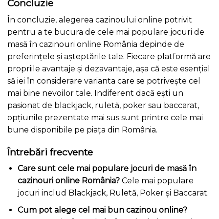
Concluzie
În concluzie, alegerea cazinoului online potrivit
pentru a te bucura de cele mai populare jocuri de
masă în cazinouri online România depinde de
preferințele și așteptările tale. Fiecare platformă are
propriile avantaje și dezavantaje, așa că este esențial
să iei în considerare varianta care se potrivește cel
mai bine nevoilor tale. Indiferent dacă ești un
pasionat de blackjack, ruletă, poker sau baccarat,
opțiunile prezentate mai sus sunt printre cele mai
bune disponibile pe piața din România.
Întrebări frecvente
Care sunt cele mai populare jocuri de masă în
cazinouri online România?
Cele mai populare
jocuri includ Blackjack, Ruletă, Poker și Baccarat.
Cum pot alege cel mai bun cazinou online?