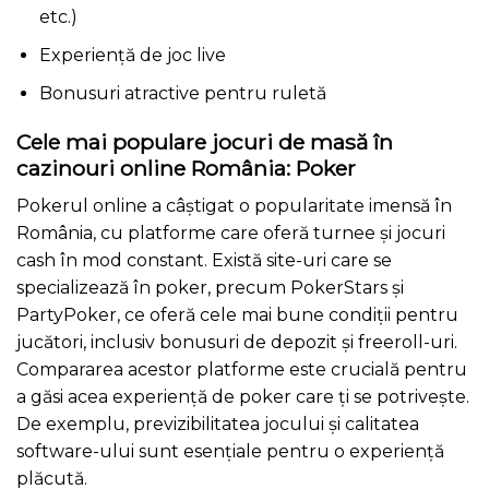
etc.)
Experiență de joc live
Bonusuri atractive pentru ruletă
Cele mai populare jocuri de masă în
cazinouri online România: Poker
Pokerul online a câștigat o popularitate imensă în
România, cu platforme care oferă turnee și jocuri
cash în mod constant. Există site-uri care se
specializează în poker, precum PokerStars și
PartyPoker, ce oferă cele mai bune condiții pentru
jucători, inclusiv bonusuri de depozit și freeroll-uri.
Compararea acestor platforme este crucială pentru
a găsi acea experiență de poker care ți se potrivește.
De exemplu, previzibilitatea jocului și calitatea
software-ului sunt esențiale pentru o experiență
plăcută.