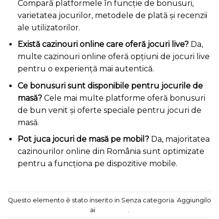
Compară platformele în funcție de bonusuri,
varietatea jocurilor, metodele de plată și recenzii
ale utilizatorilor.
Există cazinouri online care oferă jocuri live?
Da,
multe cazinouri online oferă opțiuni de jocuri live
pentru o experiență mai autentică.
Ce bonusuri sunt disponibile pentru jocurile de
masă?
Cele mai multe platforme oferă bonusuri
de bun venit și oferte speciale pentru jocuri de
masă.
Pot juca jocuri de masă pe mobil?
Da, majoritatea
cazinourilor online din România sunt optimizate
pentru a funcționa pe dispozitive mobile.
Questo elemento è stato inserito in Senza categoria. Aggiungilo
ai
segnalibri
.