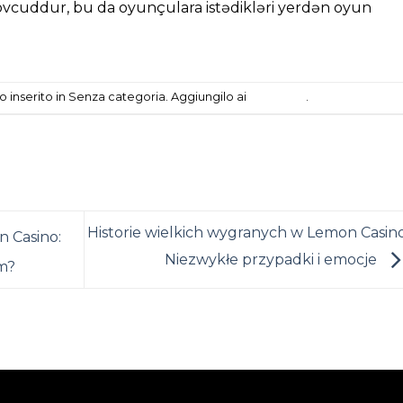
mövcuddur, bu da oyunçulara istədikləri yerdən oyun
 inserito in Senza categoria. Aggiungilo ai
segnalibri
.
Historie wielkich wygranych w Lemon Casino
 Casino:
Niezwykłe przypadki i emocje
om?