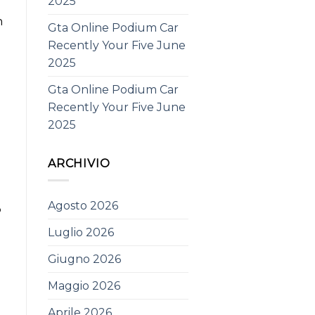
2025
n
Gta Online Podium Car
Recently Your Five June
2025
Gta Online Podium Car
Recently Your Five June
2025
i
ARCHIVIO
Agosto 2026
ə
Luglio 2026
Giugno 2026
Maggio 2026
Aprile 2026