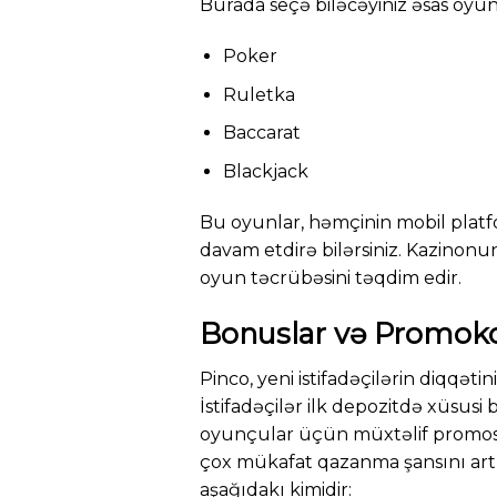
Burada seçə biləcəyiniz əsas oyun
Poker
Ruletka
Baccarat
Blackjack
Bu oyunlar, həmçinin mobil platf
davam etdirə bilərsiniz. Kazinonun 
oyun təcrübəsini təqdim edir.
Bonuslar və Promok
Pinco, yeni istifadəçilərin diqqə
İstifadəçilər ilk depozitdə xüsus
oyunçular üçün müxtəlif promosyo
çox mükafat qazanma şansını artır
aşağıdakı kimidir: