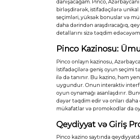
danışacağam. Pinco, Azərbaycanın 
birləşdirərək, istifadəçilərə unik
seçimləri, yüksək bonuslar və mü
daha dərindən araşdıracağıq, qe
detallarını sizə təqdim edəcəyəm
Pinco Kazinosu: Ümu
Pinco onlayn kazinosu, Azərbayca
İstifadəçilərə geniş oyun seçimi 
ilə də tanınır. Bu kazino, həm y
uygundur. Onun interaktiv interfeys
oyun oynamağı asanlaşdırır. Bunun
dəyər təqdim edir və onları daha
mükafatlar və promokodlar da oy
Qeydiyyat və Giriş Pr
Pinco kazino saytında qeydiyyatd