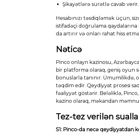
Şikayətlərə sürətlə cavab verir.
Hesabınızı təsdiqləmək üçün, siz
istifadəçi doğrulama qaydalarına r
da artırır və onları rahat hiss etm
Nəticə
Pinco onlayn kazinosu, Azərbaycan
bir platforma olaraq, geniş oyun
bonuslarla tanınır. Ümumilikdə, o
təqdim edir. Qeydiyyat prosesi sa
fəaliyyət göstərir. Beləliklə, Pinc
kazino olaraq, məkandan məmnun
Tez-tez verilən suall
S1: Pinco-da necə qeydiyyatdan 