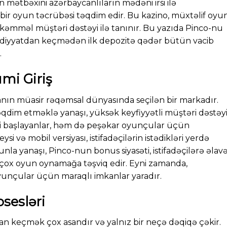
mətbəxini azərbaycanlıların mədəni irsi ilə
al bir oyun təcrübəsi təqdim edir. Bu kazino, müxtəlif oyu
kəmməl müştəri dəstəyi ilə tanınır. Bu yazıda Pinco-nu
ydiyyatdan keçmədən ilk depozitə qədər bütün vacib
.
mi Giriş
nın müasir rəqəmsal dünyasında seçilən bir markadır.
təqdim etməklə yanaşı, yüksək keyfiyyətli müştəri dəstəy
eni başlayanlar, həm də peşəkar oyunçular üçün
i və mobil versiyası, istifadəçilərin istədikləri yerdə
la yanaşı, Pinco-nun bonus siyasəti, istifadəçilərə əlav
 çox oyun oynamağa təşviq edir. Eyni zamanda,
unçular üçün maraqlı imkanlar yaradır.
osesləri
an keçmək çox asandır və yalnız bir neçə dəqiqə çəkir.