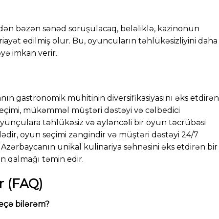
dən bəzən sənəd soruşulacaq, beləliklə, kazinonun
iayət edilmiş olur. Bu, oyuncuların təhlükəsizliyini daha
əyə imkan verir.
ın gastronomik mühitinin diversifikasiyasını əks etdirən
 seçimi, mükəmməl müştəri dəstəyi və cəlbedici
yunçulara təhlükəsiz və əyləncəli bir oyun təcrübəsi
dədir, oyun seçimi zəngindir və müştəri dəstəyi 24/7
o, Azərbaycanın unikal kulinariya səhnəsini əks etdirən bir
 qalmağı təmin edir.
ar (FAQ)
keçə bilərəm?