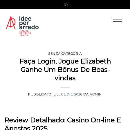
Salta
ITA
ai
contenuti
SENZA CATEGORIA
Faça Login, Jogue Elizabeth
Ganhe Um Bônus De Boas-
vindas
PUBBLICATO IL
LUGLIO 5, 2026
DA
ADMIN
Review Detalhado: Casino On-line E
Apostas 2025