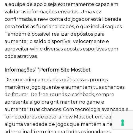
a equipe de apoio seja extremamente capaz em
validar as informações enviadas. Uma vez
confirmada, a new conta do jogador está liberada
para todas as funcionalidades, o que inclui saques.
Também é possível realizar depósitos para
aumentar o saldo disponível velocemente e
aproveitar while diversas apostas esportivas com
odds atrativas.
Informações” “Perform Site Mostbet
De procuring a rodadas grátis, essas promos
mantêm o jogo quente e aumentam tuas chances
de faturar. De free rounds a cashback, sempre
apresenta algo pra ght manter no game e
aumentar tuas chances. Com tecnologia avançada e
fornecedores de peso, a new Mostbet entrega
alguma variedade de jogos que mantém a new
adrenalina lá em cima pra todos os jogadores.