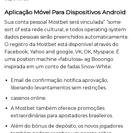
Aplicação Móvel Para Dispositivos Android
Sua conta pessoal Mostbet será vinculada” “some
sort of esta rede cultural, e todos operating-system
dados pessoais serão preenchidos automaticamente.
O registro da Mostbet está disponível através do
Facebook, Yahoo and google, VK, OK, Myspace. É
uma position machine «fabulosa» ag Booongo
inspirada em um conto de fadas Snow-White.
Email de confirmação notifica aprovação,
liberando levantamentos sem restrições.
cassinos online.
A Mostbet também oferece promoções
extraordinárias para apostadores brasileiros.
Além do bónus de depósito, os novos jogadores