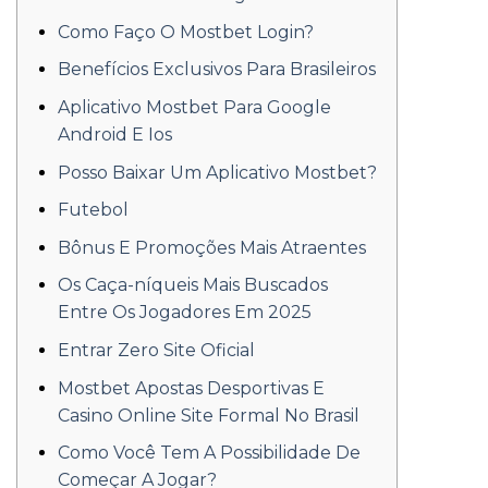
Como Faço O Mostbet Login?
Benefícios Exclusivos Para Brasileiros
Aplicativo Mostbet Para Google
Android E Ios
Posso Baixar Um Aplicativo Mostbet?
Futebol
Bônus E Promoções Mais Atraentes
Os Caça-níqueis Mais Buscados
Entre Os Jogadores Em 2025
Entrar Zero Site Oficial
Mostbet Apostas Desportivas E
Casino Online Site Formal No Brasil
Como Você Tem A Possibilidade De
Começar A Jogar?