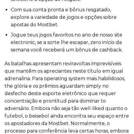
Com sua conta pronta e bônus resgatado,
explore a variedade de jogos e opções sobre
apostas do Mostbet.
Jogue teus jogos favoritos no ano de nosso site
electronic, se a sorte lhe escapar, zero início da
semana você receberá um bônus de cashback.
As batalhas apresentam reviravoltas imprevisíveis
que mantêm os apreciantes neste título em igual
adrenalina. Para operating system mais habilidosos,
the glória e os prêmios aguardam simply no
desfecho deste esporte eletrônico que requer
concentração e prontitud para dominar to
adversário. Embora não seja tão well-liked quanto o
futebol, o beisebol ainda encontra seu espaço entre
os apostadores da Mostbet. Normalmente, o
processo para conferência leva certas horas, embora