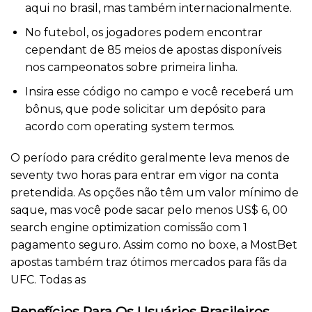
aqui no brasil, mas também internacionalmente.
No futebol, os jogadores podem encontrar
cependant de 85 meios de apostas disponíveis
nos campeonatos sobre primeira linha.
Insira esse código no campo e você receberá um
bônus, que pode solicitar um depósito para
acordo com operating system termos.
O período para crédito geralmente leva menos de
seventy two horas para entrar em vigor na conta
pretendida. As opções não têm um valor mínimo de
saque, mas você pode sacar pelo menos US$ 6, 00
search engine optimization comissão com 1
pagamento seguro. Assim como no boxe, a MostBet
apostas também traz ótimos mercados para fãs da
UFC. Todas as
Benefícios Para Os Usuários Brasileiros