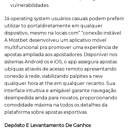
vulnerabilidades.
Já operating system usuários casuais podem preferir
utilizar to portaldiretamente em qualquer
dispositivo, mesmo na locais com” “conexão instável.
A Mostbet desenvolveu um aplicativo móvel
multifuncional pra promover uma experiência de
apostas ampliada aos apostadores. Disponível nos
sistemas Android os e iOS, o app assegura apostas
ubíquas através de acesso remoto apresentando
conexão à rede, viabilizando palpites a new
qualquer hora at the em qualquer recanto. Sua
interface intuitiva e amigável garante navegação
desimpedida ainda para novatos, proporcionando
comodidade máxima na todos os detalhes da
plataforma sobre apostas esportivas.
Depósito E Levantamento De Ganhos