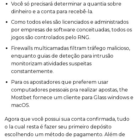
Você só precisará determinar a quantia sobre
dinheiro e a conta para recebê-la.
Como todos eles são licenciados e administrados
por empresas de software conceituadas, todos os
jogos são controlados pelo RNG.
Firewalls multicamadas filtram tráfego malicioso,
enquanto guias de deteção para intrusão
monitorizam atividades suspeitas
constantemente.
Para os apostadores que preferem usar
computadores pessoais pra realizar apostas, the
Mostbet fornece um cliente para Glass windows e
macOS.
Agora que você possui sua conta confirmada, tudo
o la cual resta é fazer seu primeiro depósito
escolhendo um método de pagamento. Além de