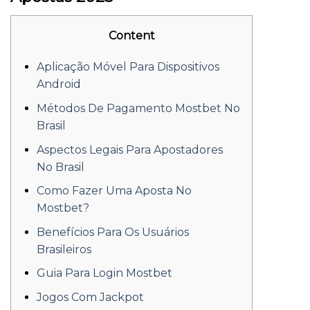
Content
Aplicação Móvel Para Dispositivos
Android
Métodos De Pagamento Mostbet No
Brasil
Aspectos Legais Para Apostadores
No Brasil
Como Fazer Uma Aposta No
Mostbet?
Benefícios Para Os Usuários
Brasileiros
Guia Para Login Mostbet
Jogos Com Jackpot