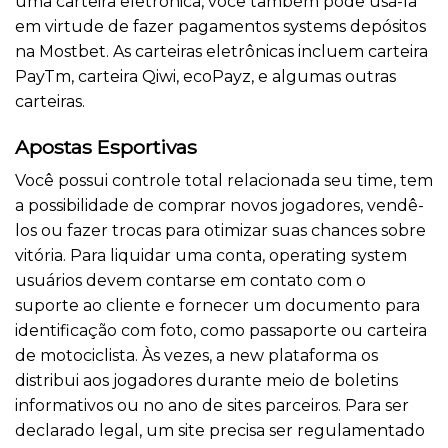
uma carteira eletrônica, você também pode usá-la
em virtude de fazer pagamentos systems depósitos
na Mostbet. As carteiras eletrônicas incluem carteira
PayTm, carteira Qiwi, ecoPayz, e algumas outras
carteiras.
Apostas Esportivas
Você possui controle total relacionada seu time, tem
a possibilidade de comprar novos jogadores, vendê-
los ou fazer trocas para otimizar suas chances sobre
vitória. Para liquidar uma conta, operating system
usuários devem contarse em contato com o
suporte ao cliente e fornecer um documento para
identificação com foto, como passaporte ou carteira
de motociclista. Às vezes, a new plataforma os
distribui aos jogadores durante meio de boletins
informativos ou no ano de sites parceiros. Para ser
declarado legal, um site precisa ser regulamentado