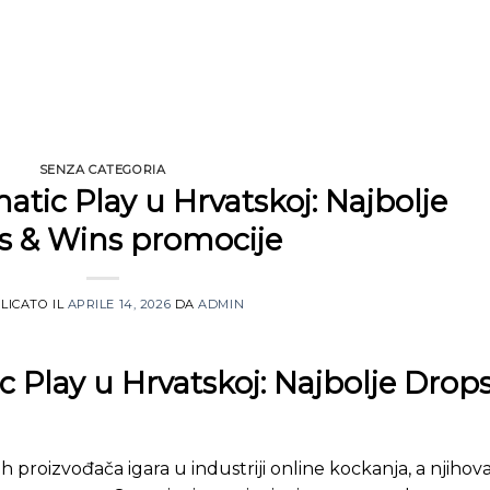
SENZA CATEGORIA
tic Play u Hrvatskoj: Najbolje
s & Wins promocije
LICATO IL
APRILE 14, 2026
DA
ADMIN
 Play u Hrvatskoj: Najbolje Drop
 proizvođača igara u industriji online kockanja, a njihov