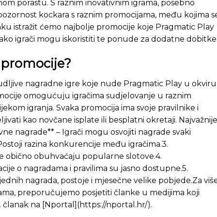
lnom porastu. S raznim inovativnim igrama, posebno
i pozornost kockara s raznim promocijama, među kojima s
nku istražit ćemo najbolje promocije koje Pragmatic Play
kako igrači mogu iskoristiti te ponude za dodatne dobitke
 promocije?
dljive nagradne igre koje nude Pragmatic Play u okviru
omocije omogućuju igračima sudjelovanje u raznim
ijekom igranja. Svaka promocija ima svoje pravilnike i
ivati kao novčane isplate ili besplatni okretaji. Najvažnij
vne nagrade** – Igrači mogu osvojiti nagrade svaki
 Postoji razina konkurencije među igračima.3.
je obično obuhvaćaju popularne slotove.4.
cije o nagradama i pravilima su jasno dostupne.5.
ednih nagrada, postoje i mjesečne velike pobjede.Za viš
ama, preporučujemo posjetiti članke u medijima koji
članak na [Nportal](https://nportal.hr/).