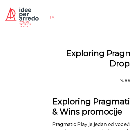
Salta
ai
ITA
contenuti
Exploring Pragma
Drop
PUBB
Exploring Pragmatic
& Wins promocije
Pragmatic Play je jedan od vodećih