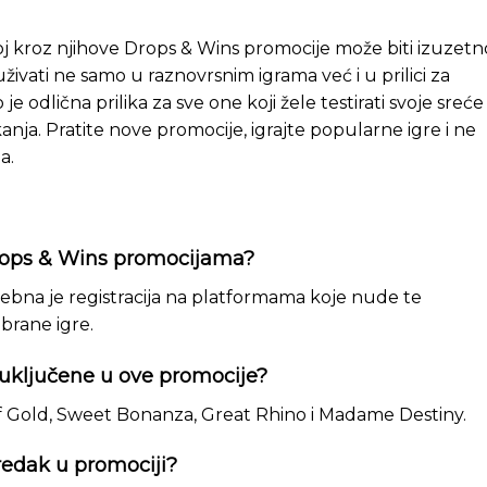
koj kroz njihove Drops & Wins promocije može biti izuzetn
živati ne samo u raznovrsnim igrama već i u prilici za
e odlična prilika za sve one koji žele testirati svoje sreće 
anja. Pratite nove promocije, igrajte popularne igre i ne
a.
Drops & Wins promocijama?
ebna je registracija na platformama koje nude te
brane igre.
e uključene u ove promocije?
Gold, Sweet Bonanza, Great Rhino i Madame Destiny.
redak u promociji?