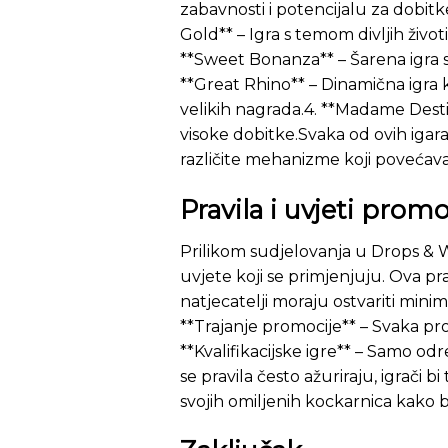
zabavnosti i potencijalu za dobitk
Gold** – Igra s temom divljih život
**Sweet Bonanza** – Šarena igra 
**Great Rhino** – Dinamična igra 
velikih nagrada.4. **Madame Destin
visoke dobitke.Svaka od ovih igara
različite mehanizme koji povećav
Pravila i uvjeti promo
Prilikom sudjelovanja u Drops & Wi
uvjete koji se primjenjuju. Ova pr
natjecatelji moraju ostvariti minima
**Trajanje promocije** – Svaka prom
**Kvalifikacijske igre** – Samo 
se pravila često ažuriraju, igrači 
svojih omiljenih kockarnica kako bi