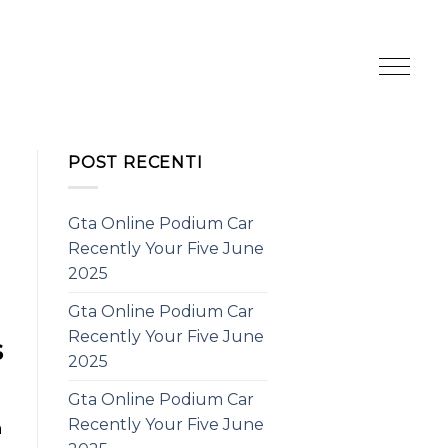
POST RECENTI
Gta Online Podium Car
Recently Your Five June
2025
Gta Online Podium Car
Recently Your Five June
s
2025
Gta Online Podium Car
Recently Your Five June
a