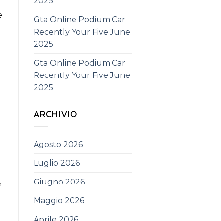
2025
e
Gta Online Podium Car
Recently Your Five June
.
2025
Gta Online Podium Car
Recently Your Five June
2025
ARCHIVIO
e
Agosto 2026
Luglio 2026
Giugno 2026
e
Maggio 2026
Aprile 2026