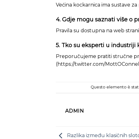
Većina kockarnica ima sustave za p
4. Gdje mogu saznati više o p
Pravila su dostupna na web strani
5. Tko su eksperti u industrij
Preporučujeme pratiti stručne pr
(https://twitter.com/MottOConnell) 
Questo elemento è stato
ADMIN
Razlika između klasičnih sloto