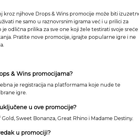
koj kroz njihove Drops & Wins promocije može biti izuzetn
živati ne samo u raznovrsnim igrama već i u prilici za
e odlična prilika za sve one koji žele testirati svoje sreće 
anja. Pratite nove promocije, igrajte popularne igre i ne
a.
Drops & Wins promocijama?
ebna je registracija na platformama koje nude te
brane igre.
e uključene u ove promocije?
Gold, Sweet Bonanza, Great Rhino i Madame Destiny.
redak u promociji?