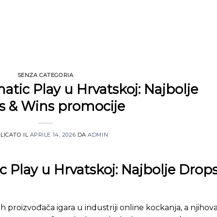
SENZA CATEGORIA
tic Play u Hrvatskoj: Najbolje
s & Wins promocije
LICATO IL
APRILE 14, 2026
DA
ADMIN
 Play u Hrvatskoj: Najbolje Drop
 proizvođača igara u industriji online kockanja, a njihov