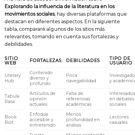
Explorando la influencia de la literatura en los
movimientos sociales
, hay diversas plataformas que
destacan en diferentes aspectos. En la siguiente
tabla, compararé algunos de los sitios más
relevantes, tomando en cuenta sus fortalezas y
debilidades.
SITIO
TIPO DE
FORTALEZAS
DEBILIDADES
WEB
USUARIO
Contenido
Literary
Poca
Investigado
diverso y
Hub
navegabilidad
y académic
profundo
Artículos de
Falta de
Interesado
Tabula
opinión
referencias
en debates
Rasa
actuales
académicas
sociales
Enfoque
Menos
Book
Lectores
accesible y
profundidad en
Riot
casuales
entretenido
análisis
Fuerte
Menos contenido