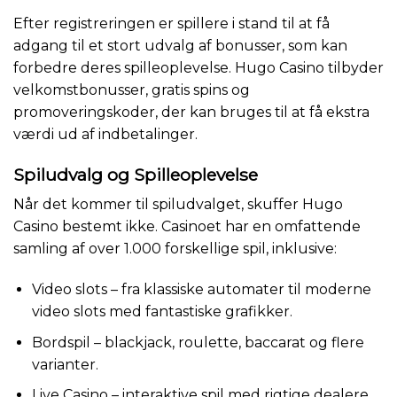
Efter registreringen er spillere i stand til at få
adgang til et stort udvalg af bonusser, som kan
forbedre deres spilleoplevelse. Hugo Casino tilbyder
velkomstbonusser, gratis spins og
promoveringskoder, der kan bruges til at få ekstra
værdi ud af indbetalinger.
Spiludvalg og Spilleoplevelse
Når det kommer til spiludvalget, skuffer Hugo
Casino bestemt ikke. Casinoet har en omfattende
samling af over 1.000 forskellige spil, inklusive:
Video slots – fra klassiske automater til moderne
video slots med fantastiske grafikker.
Bordspil – blackjack, roulette, baccarat og flere
varianter.
Live Casino – interaktive spil med rigtige dealere,