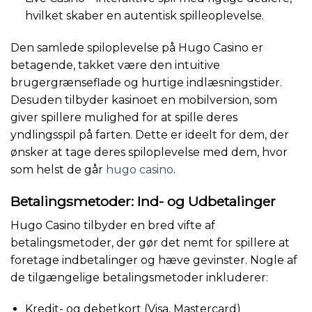
hvilket skaber en autentisk spilleoplevelse.
Den samlede spiloplevelse på Hugo Casino er
betagende, takket være den intuitive
brugergrænseflade og hurtige indlæsningstider.
Desuden tilbyder kasinoet en mobilversion, som
giver spillere mulighed for at spille deres
yndlingsspil på farten. Dette er ideelt for dem, der
ønsker at tage deres spiloplevelse med dem, hvor
som helst de går
hugo casino
.
Betalingsmetoder: Ind- og Udbetalinger
Hugo Casino tilbyder en bred vifte af
betalingsmetoder, der gør det nemt for spillere at
foretage indbetalinger og hæve gevinster. Nogle af
de tilgængelige betalingsmetoder inkluderer:
Kredit- og debetkort (Visa, Mastercard)