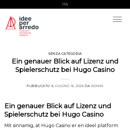
Salta
ITA
ai
contenuti
SENZA CATEGORIA
Ein genauer Blick auf Lizenz und
Spielerschutz bei Hugo Casino
PUBBLICATO IL
GIUGNO 16, 2026
DA
ADMIN
Ein genauer Blick auf Lizenz und
Spielerschutz bei Hugo Casino
Mit sinnamig, at Hugo Casino er en ideel platform