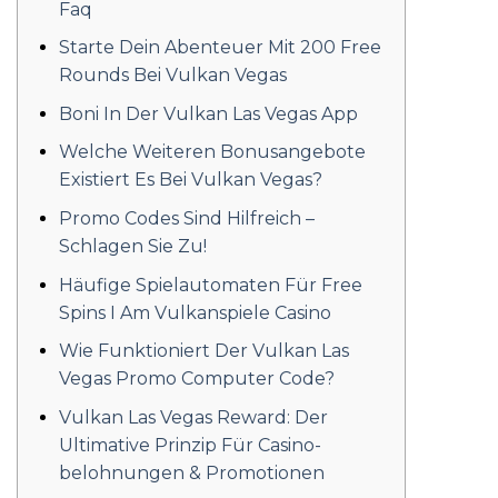
Faq
Starte Dein Abenteuer Mit 200 Free
Rounds Bei Vulkan Vegas
Boni In Der Vulkan Las Vegas App
Welche Weiteren Bonusangebote
Existiert Es Bei Vulkan Vegas?
Promo Codes Sind Hilfreich –
Schlagen Sie Zu!
Häufige Spielautomaten Für Free
Spins I Am Vulkanspiele Casino
Wie Funktioniert Der Vulkan Las
Vegas Promo Computer Code?
Vulkan Las Vegas Reward: Der
Ultimative Prinzip Für Casino-
belohnungen & Promotionen