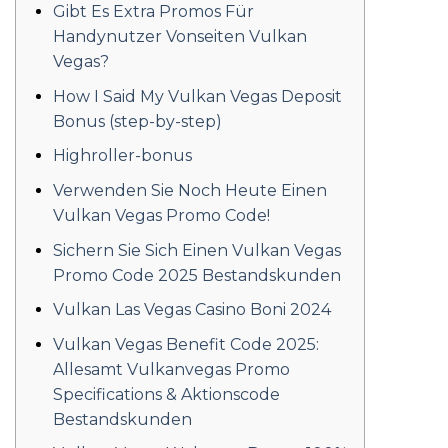
Gibt Es Extra Promos Für
Handynutzer Vonseiten Vulkan
Vegas?
How I Said My Vulkan Vegas Deposit
Bonus (step-by-step)
Highroller-bonus
Verwenden Sie Noch Heute Einen
Vulkan Vegas Promo Code!
Sichern Sie Sich Einen Vulkan Vegas
Promo Code 2025 Bestandskunden
Vulkan Las Vegas Casino Boni 2024
Vulkan Vegas Benefit Code 2025:
Allesamt Vulkanvegas Promo
Specifications & Aktionscode
Bestandskunden