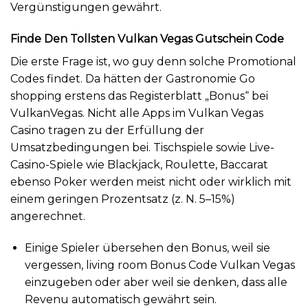
Vergünstigungen gewährt.
Finde Den Tollsten Vulkan Vegas Gutschein Code
Die erste Frage ist, wo guy denn solche Promotional
Codes findet. Da hätten der Gastronomie Go
shopping erstens das Registerblatt „Bonus“ bei
VulkanVegas. Nicht alle Apps im Vulkan Vegas
Casino tragen zu der Erfüllung der
Umsatzbedingungen bei. Tischspiele sowie Live-
Casino-Spiele wie Blackjack, Roulette, Baccarat
ebenso Poker werden meist nicht oder wirklich mit
einem geringen Prozentsatz (z. N. 5–15%)
angerechnet.
Einige Spieler übersehen den Bonus, weil sie
vergessen, living room Bonus Code Vulkan Vegas
einzugeben oder aber weil sie denken, dass alle
Revenu automatisch gewährt sein.