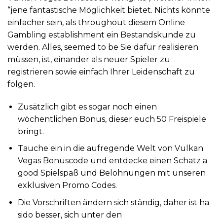
“jene fantastische Möglichkeit bietet. Nichts könnte
einfacher sein, als throughout diesem Online
Gambling establishment ein Bestandskunde zu
werden. Alles, seemed to be Sie dafür realisieren
müssen, ist, einander als neuer Spieler zu
registrieren sowie einfach Ihrer Leidenschaft zu
folgen.
Zusätzlich gibt es sogar noch einen
wöchentlichen Bonus, dieser euch 50 Freispiele
bringt.
Tauche ein in die aufregende Welt von Vulkan
Vegas Bonuscode und entdecke einen Schatz a
good Spielspaß und Belohnungen mit unseren
exklusiven Promo Codes.
Die Vorschriften ändern sich ständig, daher ist ha
sido besser, sich unter den