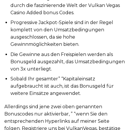
durch die faszinierende Welt der Vulkan Vegas
Casino Added bonus Codes.
Progressive Jackpot-Spiele sind in der Regel
komplett von den Umsatzbedingungen
ausgeschlossen, da sie hohe
Gewinnmöglichkeiten bieten.
Die Gewinne aus den Freispielen werden als
Bonusgeld ausgezahlt, das Umsatzbedingungen
von 3x unterliegt.
Sobald Ihr gesamter” “Kapitaleinsatz
aufgebraucht ist auch, ist das Bonusgeld für
weitere Einsätze angewendet.
Allerdings sind jene zwei oben genannten
Bonuscodes nur aktivierbar, ” “wenn Sie den
entsprechenden Hyperlinks auf meiner Seite
folgen. Registriere uns bei VulkanVegas, bestätige