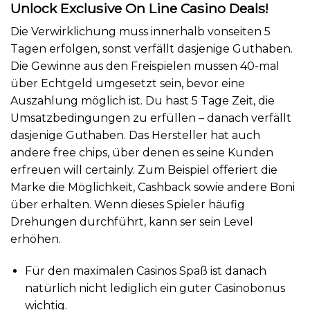
Unlock Exclusive On Line Casino Deals!
Die Verwirklichung muss innerhalb vonseiten 5
Tagen erfolgen, sonst verfällt dasjenige Guthaben.
Die Gewinne aus den Freispielen müssen 40-mal
über Echtgeld umgesetzt sein, bevor eine
Auszahlung möglich ist. Du hast 5 Tage Zeit, die
Umsatzbedingungen zu erfüllen – danach verfällt
dasjenige Guthaben. Das Hersteller hat auch
andere free chips, über denen es seine Kunden
erfreuen will certainly. Zum Beispiel offeriert die
Marke die Möglichkeit, Cashback sowie andere Boni
über erhalten. Wenn dieses Spieler häufig
Drehungen durchführt, kann ser sein Level
erhöhen.
Für den maximalen Casinos Spaß ist danach
natürlich nicht lediglich ein guter Casinobonus
wichtig.