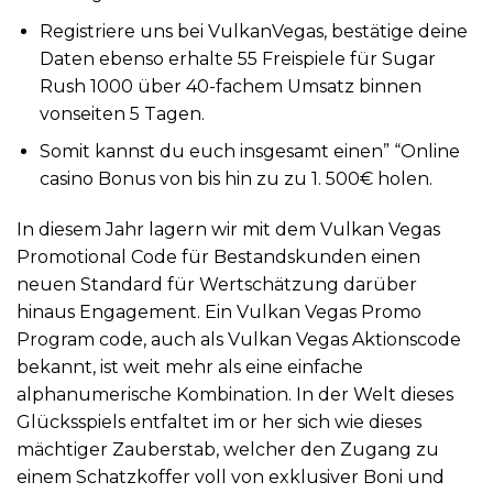
Registriere uns bei VulkanVegas, bestätige deine
Daten ebenso erhalte 55 Freispiele für Sugar
Rush 1000 über 40-fachem Umsatz binnen
vonseiten 5 Tagen.
Somit kannst du euch insgesamt einen” “Online
casino Bonus von bis hin zu zu 1. 500€ holen.
In diesem Jahr lagern wir mit dem Vulkan Vegas
Promotional Code für Bestandskunden einen
neuen Standard für Wertschätzung darüber
hinaus Engagement. Ein Vulkan Vegas Promo
Program code, auch als Vulkan Vegas Aktionscode
bekannt, ist weit mehr als eine einfache
alphanumerische Kombination. In der Welt dieses
Glücksspiels entfaltet im or her sich wie dieses
mächtiger Zauberstab, welcher den Zugang zu
einem Schatzkoffer voll von exklusiver Boni und