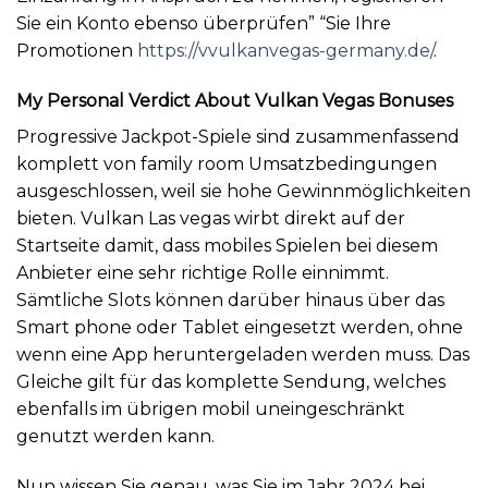
Sie ein Konto ebenso überprüfen” “Sie Ihre
Promotionen
https://vvulkanvegas-germany.de/
.
My Personal Verdict About Vulkan Vegas Bonuses
Progressive Jackpot-Spiele sind zusammenfassend
komplett von family room Umsatzbedingungen
ausgeschlossen, weil sie hohe Gewinnmöglichkeiten
bieten. Vulkan Las vegas wirbt direkt auf der
Startseite damit, dass mobiles Spielen bei diesem
Anbieter eine sehr richtige Rolle einnimmt.
Sämtliche Slots können darüber hinaus über das
Smart phone oder Tablet eingesetzt werden, ohne
wenn eine App heruntergeladen werden muss. Das
Gleiche gilt für das komplette Sendung, welches
ebenfalls im übrigen mobil uneingeschränkt
genutzt werden kann.
Nun wissen Sie genau, was Sie im Jahr 2024 bei