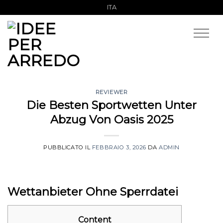
Salta
ITA
ai
contenuti
REVIEWER
Die Besten Sportwetten Unter
Abzug Von Oasis 2025
PUBBLICATO IL
FEBBRAIO 3, 2026
DA
ADMIN
Wettanbieter Ohne Sperrdatei
Content