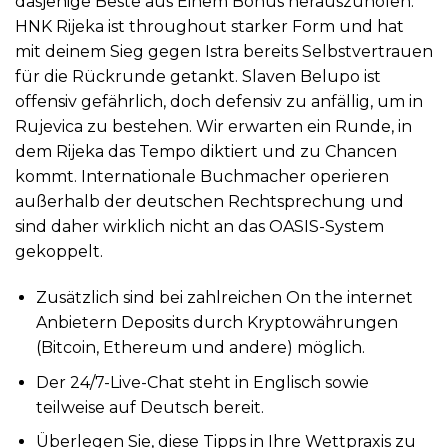
dasjenige Beste aus Einem Bonus herauszuholen.
HNK Rijeka ist throughout starker Form und hat
mit deinem Sieg gegen Istra bereits Selbstvertrauen
für die Rückrunde getankt. Slaven Belupo ist
offensiv gefährlich, doch defensiv zu anfällig, um in
Rujevica zu bestehen. Wir erwarten ein Runde, in
dem Rijeka das Tempo diktiert und zu Chancen
kommt. Internationale Buchmacher operieren
außerhalb der deutschen Rechtsprechung und
sind daher wirklich nicht an das OASIS-System
gekoppelt.
Zusätzlich sind bei zahlreichen On the internet
Anbietern Deposits durch Kryptowährungen
(Bitcoin, Ethereum und andere) möglich.
Der 24/7-Live-Chat steht in Englisch sowie
teilweise auf Deutsch bereit.
Überlegen Sie, diese Tipps in Ihre Wettpraxis zu