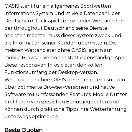
OASIS steht für ein allgemeines Sportwetten
Informations System und ist viele Datenbank der
Deutschen Glücksspiel Lizenz. Jeder Wettanbieter,
der throughout Deutschland seine Dienste
anbieten möchte, muss dieses System zweck und
die Information seiner Kunden übermitteln. Die
meisten Wettanbieter ohne OASIS lagern auf
mobile Browser-Versionen statt eigenständige Apps.
Diese responsiven Infos bieten den vollen
Funktionsumfang der Desktop-Version.
Wettanbieter ohne OASIS bieten mobile Lösungen
über optimierte Browser-Versionen und native
Software mit umfassenden Features. Mobile Nutzer
profitieren von speziellen Bonusangeboten und
können durch praktische Tipps ihre Wetterfahrung
unterwegs optimieren.
Beste Quoten