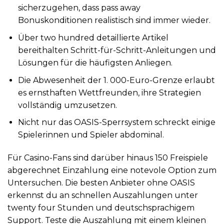
sicherzugehen, dass pass away
Bonuskonditionen realistisch sind immer wieder.
Über two hundred detaillierte Artikel
bereithalten Schritt-für-Schritt-Anleitungen und
Lösungen für die häufigsten Anliegen.
Die Abwesenheit der 1. 000-Euro-Grenze erlaubt
es ernsthaften Wettfreunden, ihre Strategien
vollständig umzusetzen.
Nicht nur das OASIS-Sperrsystem schreckt einige
Spielerinnen und Spieler abdominal.
Für Casino-Fans sind darüber hinaus 150 Freispiele
abgerechnet Einzahlung eine notevole Option zum
Untersuchen. Die besten Anbieter ohne OASIS
erkennst du an schnellen Auszahlungen unter
twenty four Stunden und deutschsprachigem
Support. Teste die Auszahlung mit einem kleinen