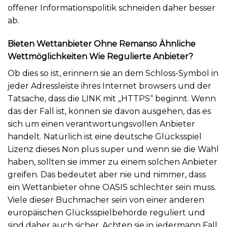
offener Informationspolitik schneiden daher besser
ab.
Bieten Wettanbieter Ohne Remanso Ähnliche
Wettmöglichkeiten Wie Regulierte Anbieter?
Ob dies so ist, erinnern sie an dem Schloss-Symbol in
jeder Adressleiste ihres Internet browsers und der
Tatsache, dass die LINK mit „HTTPS“ beginnt. Wenn
das der Fall ist, können sie davon ausgehen, das es
sich um einen verantwortungsvollen Anbieter
handelt. Natürlich ist eine deutsche Glücksspiel
Lizenz dieses Non plus super und wenn sie die Wahl
haben, sollten sie immer zu einem solchen Anbieter
greifen. Das bedeutet aber nie und nimmer, dass
ein Wettanbieter ohne OASIS schlechter sein muss.
Viele dieser Buchmacher sein von einer anderen
europäischen Glücksspielbehörde reguliert und
sind daher auch sicher. Achten sie in jedermann Fall