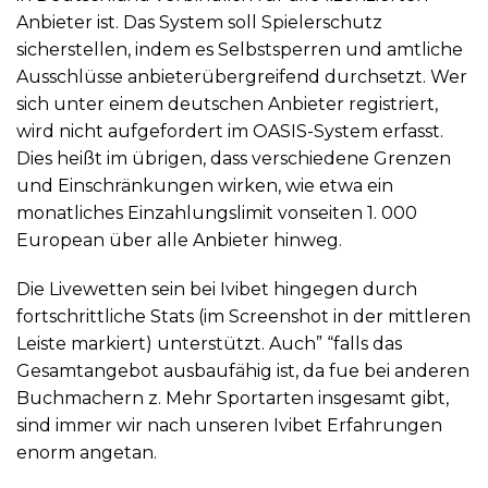
Anbieter ist. Das System soll Spielerschutz
sicherstellen, indem es Selbstsperren und amtliche
Ausschlüsse anbieterübergreifend durchsetzt. Wer
sich unter einem deutschen Anbieter registriert,
wird nicht aufgefordert im OASIS-System erfasst.
Dies heißt im übrigen, dass verschiedene Grenzen
und Einschränkungen wirken, wie etwa ein
monatliches Einzahlungslimit vonseiten 1. 000
European über alle Anbieter hinweg.
Die Livewetten sein bei Ivibet hingegen durch
fortschrittliche Stats (im Screenshot in der mittleren
Leiste markiert) unterstützt. Auch” “falls das
Gesamtangebot ausbaufähig ist, da fue bei anderen
Buchmachern z. Mehr Sportarten insgesamt gibt,
sind immer wir nach unseren Ivibet Erfahrungen
enorm angetan.