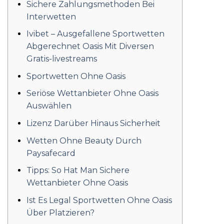
Sichere Zahlungsmethoden Bei
Interwetten
Ivibet – Ausgefallene Sportwetten
Abgerechnet Oasis Mit Diversen
Gratis-livestreams
Sportwetten Ohne Oasis
Seriöse Wettanbieter Ohne Oasis
Auswählen
Lizenz Darüber Hinaus Sicherheit
Wetten Ohne Beauty Durch
Paysafecard
Tipps: So Hat Man Sichere
Wettanbieter Ohne Oasis
Ist Es Legal Sportwetten Ohne Oasis
Über Platzieren?