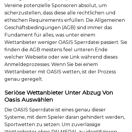
Vereine potenzielle Sponsoren absolut, um
sicherzustellen, dass diese alle rechtlichen und
ethischen Requirements erfüllen. Die Allgemeinen
Geschäftsbedingungen (AGB) sind immer das
Fundament für alles, was unter einem
Wettanbieter weniger OASIS Sperrdatei passiert. Sie
finden die AGB meistens feel unteren Ende
welcher Webseite oder wie Link während dieses
Anmeldeprozesses. Wenn Sie bei einem
Wettanbieter mit OASIS wetten, ist der Prozess
genau geregelt.
Seriöse Wettanbieter Unter Abzug Von
Oasis Auswählen
Die OASIS Sperrdatei ist eines genau dieser
Systeme, mit dem Spieler daran gehindert werden,
Sportwetten zu setzen. Um zuverlässige
Wettanbieter ohne PALMERAL zu identifizieren,