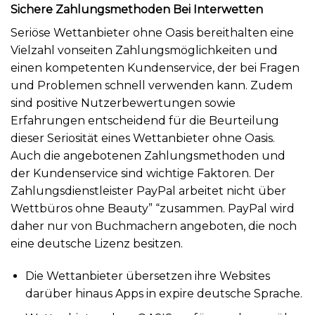
Sichere Zahlungsmethoden Bei Interwetten
Seriöse Wettanbieter ohne Oasis bereithalten eine
Vielzahl vonseiten Zahlungsmöglichkeiten und
einen kompetenten Kundenservice, der bei Fragen
und Problemen schnell verwenden kann. Zudem
sind positive Nutzerbewertungen sowie
Erfahrungen entscheidend für die Beurteilung
dieser Seriosität eines Wettanbieter ohne Oasis.
Auch die angebotenen Zahlungsmethoden und
der Kundenservice sind wichtige Faktoren. Der
Zahlungsdienstleister PayPal arbeitet nicht über
Wettbüros ohne Beauty” “zusammen. PayPal wird
daher nur von Buchmachern angeboten, die noch
eine deutsche Lizenz besitzen.
Die Wettanbieter übersetzen ihre Websites
darüber hinaus Apps in expire deutsche Sprache.