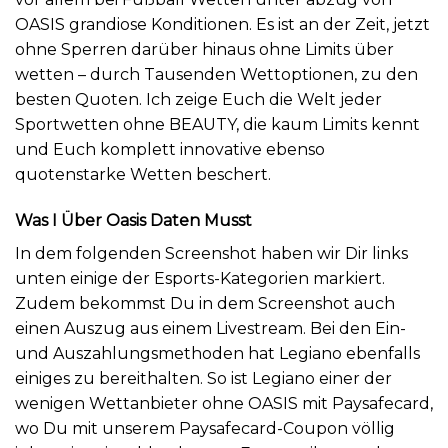
OASIS grandiose Konditionen. Es ist an der Zeit, jetzt
ohne Sperren darüber hinaus ohne Limits über
wetten – durch Tausenden Wettoptionen, zu den
besten Quoten. Ich zeige Euch die Welt jeder
Sportwetten ohne BEAUTY, die kaum Limits kennt
und Euch komplett innovative ebenso
quotenstarke Wetten beschert.
Was I Über Oasis Daten Musst
In dem folgenden Screenshot haben wir Dir links
unten einige der Esports-Kategorien markiert.
Zudem bekommst Du in dem Screenshot auch
einen Auszug aus einem Livestream. Bei den Ein-
und Auszahlungsmethoden hat Legiano ebenfalls
einiges zu bereithalten. So ist Legiano einer der
wenigen Wettanbieter ohne OASIS mit Paysafecard,
wo Du mit unserem Paysafecard-Coupon völlig