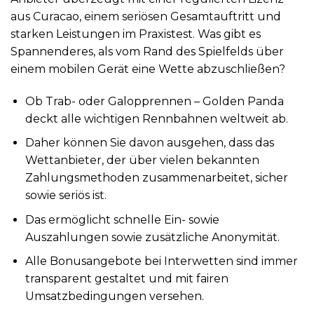
aus Curacao, einem seriösen Gesamtauftritt und
starken Leistungen im Praxistest. Was gibt es
Spannenderes, als vom Rand des Spielfelds über
einem mobilen Gerät eine Wette abzuschließen?
Ob Trab- oder Galopprennen – Golden Panda
deckt alle wichtigen Rennbahnen weltweit ab.
Daher können Sie davon ausgehen, dass das
Wettanbieter, der über vielen bekannten
Zahlungsmethoden zusammenarbeitet, sicher
sowie seriös ist.
Das ermöglicht schnelle Ein- sowie
Auszahlungen sowie zusätzliche Anonymität.
Alle Bonusangebote bei Interwetten sind immer
transparent gestaltet und mit fairen
Umsatzbedingungen versehen.