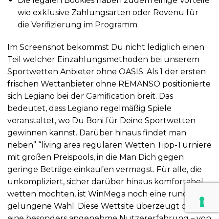
Die legalen Bookies haben zudem einige Vorteile
wie exklusive Zahlungsarten oder Revenu für
die Verifizierung im Programm.
Im Screenshot bekommst Du nicht lediglich einen
Teil welcher Einzahlungsmethoden bei unserem
Sportwetten Anbieter ohne OASIS. Als 1 der ersten
frischen Wettanbieter ohne REMANSO positionierte
sich Legiano bei der Gamification breit. Das
bedeutet, dass Legiano regelmäßig Spiele
veranstaltet, wo Du Boni für Deine Sportwetten
gewinnen kannst. Darüber hinaus findet man
neben” “living area regulären Wetten Tipp-Turniere
mit großen Preispools, in die Man Dich gegen
geringe Beträge einkaufen vermagst. Für alle, die
unkompliziert, sicher darüber hinaus komfortabel
wetten möchten, ist WinMega noch eine rundum
gelungene Wahl. Diese Wettsite überzeugt durch
eine besonders angenehme Nutzererfahrung – von