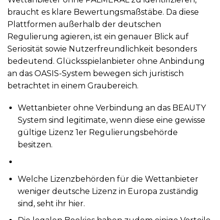
braucht es klare Bewertungsmaßstäbe. Da diese
Plattformen außerhalb der deutschen
Regulierung agieren, ist ein genauer Blick auf
Seriosität sowie Nutzerfreundlichkeit besonders
bedeutend. Glücksspielanbieter ohne Anbindung
an das OASIS-System bewegen sich juristisch
betrachtet in einem Graubereich.
Wettanbieter ohne Verbindung an das BEAUTY
System sind legitimate, wenn diese eine gewisse
gültige Lizenz 1er Regulierungsbehörde
besitzen.
Welche Lizenzbehörden für die Wettanbieter
weniger deutsche Lizenz in Europa zuständig
sind, seht ihr hier.