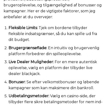
brugeroplevelse, og tilgængelighed af bonusser og
kampagner. Her er de vigtigste faktorer, som jeg
anbefaler at du overvejer:
Fleksible Limits:
Tjek om bordene tilbyder
fleksible indsatsgrænser, så du kan spille ud fra
dit budget.
Brugergrænseflade:
En intuitiv og brugervenlig
platform forbedrer din spilleoplevelse.
Live Dealer Muligheder:
For en mere autentisk
oplevelse, vælg en platform der tilbyder live
dealer blackjack.
Bonuser:
Se efter velkomstbonuser og løbende
kampagner som kan maksimere din bankroll.
Udbetalingsmetoder:
Vælg en casino-side, der
tilbyder flere sikre betalingsmetoder for nem ind-