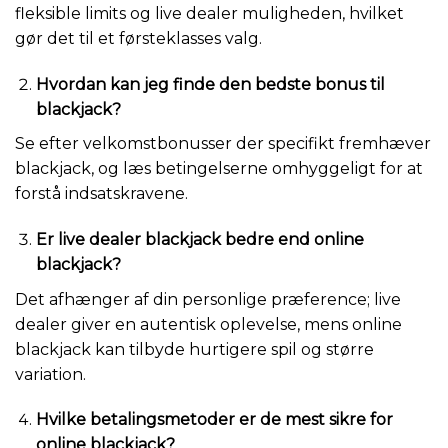
fleksible limits og live dealer muligheden, hvilket
gør det til et førsteklasses valg.
Hvordan kan jeg finde den bedste bonus til
blackjack?
Se efter velkomstbonusser der specifikt fremhæver
blackjack, og læs betingelserne omhyggeligt for at
forstå indsatskravene.
Er live dealer blackjack bedre end online
blackjack?
Det afhænger af din personlige præference; live
dealer giver en autentisk oplevelse, mens online
blackjack kan tilbyde hurtigere spil og større
variation.
Hvilke betalingsmetoder er de mest sikre for
online blackjack?