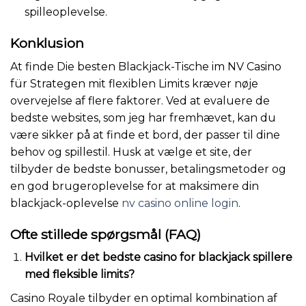
spilleoplevelse.
Konklusion
At finde Die besten Blackjack-Tische im NV Casino
für Strategen mit flexiblen Limits kræver nøje
overvejelse af flere faktorer. Ved at evaluere de
bedste websites, som jeg har fremhævet, kan du
være sikker på at finde et bord, der passer til dine
behov og spillestil. Husk at vælge et site, der
tilbyder de bedste bonusser, betalingsmetoder og
en god brugeroplevelse for at maksimere din
blackjack-oplevelse
nv casino online login
.
Ofte stillede spørgsmål (FAQ)
Hvilket er det bedste casino for blackjack spillere
med fleksible limits?
Casino Royale tilbyder en optimal kombination af