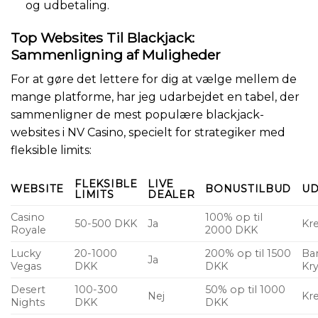
og udbetaling.
Top Websites Til Blackjack:
Sammenligning af Muligheder
For at gøre det lettere for dig at vælge mellem de
mange platforme, har jeg udarbejdet en tabel, der
sammenligner de mest populære blackjack-
websites i NV Casino, specielt for strategiker med
fleksible limits:
FLEKSIBLE
LIVE
WEBSITE
BONUSTILBUD
UD
LIMITS
DEALER
Casino
100% op til
50-500 DKK
Ja
Kre
Royale
2000 DKK
Lucky
20-1000
200% op til 1500
Ba
Ja
Vegas
DKK
DKK
Kr
Desert
100-300
50% op til 1000
Nej
Kre
Nights
DKK
DKK