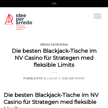
Salta
ITA
ai
contenuti
SENZA CATEGORIA
Die besten Blackjack-Tische im
NV Casino für Strategen med
fleksible Limits
PUBBLICATO IL
LUGLIO 3, 2026
DA
ADMIN
Die besten Blackjack-Tische im NV
Casino für Strategen med fleksible